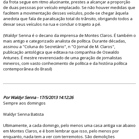
da frota segue em ritmo alucinante, prestes a alcançar a proporção
de duas pessoas por veículo emplacado. Se não houver medidas que
facilitem a movimentação desses veículos, pode-se chegar àquela
anedota que fala de paralisação total do trânsito, obrigando todos a
deixar seus veículos na rua e concluir o trajeto a pé.
(Waldyr Senna é o decano da imprensa de Montes Claros. É também o
mais antigo e categorizado analista de política. Durante décadas,
assinou a "Coluna do Secretário", n "O Jornal de M. Claros",
publicação antológica que editava na companhia de Oswaldo
Antunes. É mestre reverenciado de uma geração de jornalistas
mineiros, com vasto conhecimento de política e da história política
contemporânea do Brasil)
75434
Por Waldyr Senna - 17/5/2013 14:12:26
Sempre aos domingos
Waldyr Senna Batista
Ultimamente, a cada domingo, pelo menos uma casa antiga vai abaixo
em Montes Claros, e é bom lembrar que isso, pelo menos por
enquanto, nada tem a ver com terremotos. São demolições