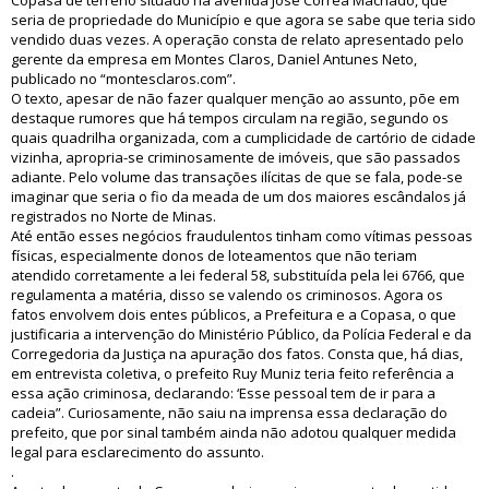
Copasa de terreno situado na avenida José Correa Machado, que
seria de propriedade do Município e que agora se sabe que teria sido
vendido duas vezes. A operação consta de relato apresentado pelo
gerente da empresa em Montes Claros, Daniel Antunes Neto,
publicado no “montesclaros.com”.
O texto, apesar de não fazer qualquer menção ao assunto, põe em
destaque rumores que há tempos circulam na região, segundo os
quais quadrilha organizada, com a cumplicidade de cartório de cidade
vizinha, apropria-se criminosamente de imóveis, que são passados
adiante. Pelo volume das transações ilícitas de que se fala, pode-se
imaginar que seria o fio da meada de um dos maiores escândalos já
registrados no Norte de Minas.
Até então esses negócios fraudulentos tinham como vítimas pessoas
físicas, especialmente donos de loteamentos que não teriam
atendido corretamente a lei federal 58, substituída pela lei 6766, que
regulamenta a matéria, disso se valendo os criminosos. Agora os
fatos envolvem dois entes públicos, a Prefeitura e a Copasa, o que
justificaria a intervenção do Ministério Público, da Polícia Federal e da
Corregedoria da Justiça na apuração dos fatos. Consta que, há dias,
em entrevista coletiva, o prefeito Ruy Muniz teria feito referência a
essa ação criminosa, declarando: ‘Esse pessoal tem de ir para a
cadeia”. Curiosamente, não saiu na imprensa essa declaração do
prefeito, que por sinal também ainda não adotou qualquer medida
legal para esclarecimento do assunto.
.