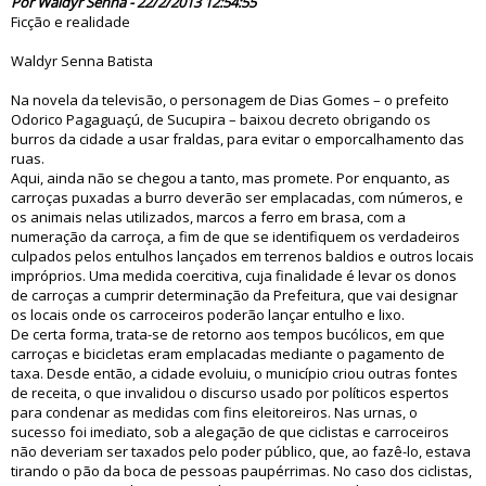
Por Waldyr Senna - 22/2/2013 12:54:55
Ficção e realidade
Waldyr Senna Batista
Na novela da televisão, o personagem de Dias Gomes – o prefeito
Odorico Pagaguaçú, de Sucupira – baixou decreto obrigando os
burros da cidade a usar fraldas, para evitar o emporcalhamento das
ruas.
Aqui, ainda não se chegou a tanto, mas promete. Por enquanto, as
carroças puxadas a burro deverão ser emplacadas, com números, e
os animais nelas utilizados, marcos a ferro em brasa, com a
numeração da carroça, a fim de que se identifiquem os verdadeiros
culpados pelos entulhos lançados em terrenos baldios e outros locais
impróprios. Uma medida coercitiva, cuja finalidade é levar os donos
de carroças a cumprir determinação da Prefeitura, que vai designar
os locais onde os carroceiros poderão lançar entulho e lixo.
De certa forma, trata-se de retorno aos tempos bucólicos, em que
carroças e bicicletas eram emplacadas mediante o pagamento de
taxa. Desde então, a cidade evoluiu, o município criou outras fontes
de receita, o que invalidou o discurso usado por políticos espertos
para condenar as medidas com fins eleitoreiros. Nas urnas, o
sucesso foi imediato, sob a alegação de que ciclistas e carroceiros
não deveriam ser taxados pelo poder público, que, ao fazê-lo, estava
tirando o pão da boca de pessoas paupérrimas. No caso dos ciclistas,