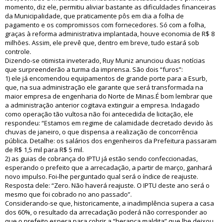
momento, diz ele, permitiu aliviar bastante as dificuldades financeiras
da Municipalidade, que praticamente pôs em dia a folha de
pagamento e os compromissos com fornecedores. Só com a folha,
graças à reforma administrativa implantada, houve economia de R$ 8
milhões. Assim, ele prevê que, dentro em breve, tudo estará sob
controle.
Dizendo-se otimista inveterado, Ruy Muniz anunciou duas notícias
que surpreenderão a turma da imprensa. São dois “furos”:
1) ele já encomendou equipamentos de grande porte para a Esurb,
que, na sua administração ele garante que será transformada na
maior empresa de engenharia do Norte de Minas.É bom lembrar que
a administração anterior cogitava extinguir a empresa. Indagado
como operação tão vultosa não foi antecedida de licitação, ele
respondeu: “Estamos em regime de calamidade decretado devido às
chuvas de janeiro, o que dispensa a realização de concorrência
pública. Detalhe: os salários dos engenheiros da Prefeitura passaram
de R$ 1,5 mil para R$ 5 mil.
2) as guias de cobrança do IPTU já estão sendo confeccionadas,
esperando o prefeito que a arrecadação, a partir de março, ganhará
novo impulso. Foi-lhe perguntado qual será o índice de reajuste.
Resposta dele: “Zero. Não haverá reajuste. O IPTU deste ano será o
mesmo que foi cobrado no ano passado”.
Considerando-se que, historicamente, a inadimplência supera a casa
dos 60%, o resultado da arrecadação poderá não corresponder ao
que o prefeito espera para cobrir a “herança maldita” que lhe deixou