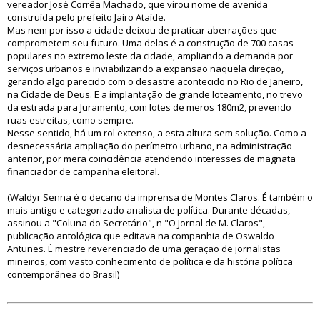
vereador José Corrêa Machado, que virou nome de avenida
construída pelo prefeito Jairo Ataíde.
Mas nem por isso a cidade deixou de praticar aberrações que
comprometem seu futuro. Uma delas é a construção de 700 casas
populares no extremo leste da cidade, ampliando a demanda por
serviços urbanos e inviabilizando a expansão naquela direção,
gerando algo parecido com o desastre acontecido no Rio de Janeiro,
na Cidade de Deus. E a implantação de grande loteamento, no trevo
da estrada para Juramento, com lotes de meros 180m2, prevendo
ruas estreitas, como sempre.
Nesse sentido, há um rol extenso, a esta altura sem solução. Como a
desnecessária ampliação do perímetro urbano, na administração
anterior, por mera coincidência atendendo interesses de magnata
financiador de campanha eleitoral.
(Waldyr Senna é o decano da imprensa de Montes Claros. É também o
mais antigo e categorizado analista de política. Durante décadas,
assinou a "Coluna do Secretário", n "O Jornal de M. Claros",
publicação antológica que editava na companhia de Oswaldo
Antunes. É mestre reverenciado de uma geração de jornalistas
mineiros, com vasto conhecimento de política e da história política
contemporânea do Brasil)