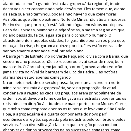
alardeada como “a grande festa da agropecuária regional”, tende
desta vez a ser contaminada pelo desânimo. Eles temem que, diante
da seca que não terminou, poderá não haver o que comemorar.
As notícias que vêm do extremo Norte de Minas não são animadoras.
Por incrível que pareça, já está faltando água em vários municípios.
Caso de Espinosa, Mamonas e adjacências, a mesma região em que,
no ano passado, faltou água até para o consumo humano. O
abastecimento, naquelas cidades, foi garantido por carros-pipa que,
no auge da crise, chegaram a quinze por dia. Eles estão em vias de
ser novamente acionados, mal iniciado o ano.
A barragem de Estreito, no rio Verde Pequeno, divisa com a Bahia, que
secou no ano passado, não se recuperou e vai secar de novo, bem
mais cedo. O Gorutuba, em Janaúba, “cortou”, provocando redução
jamais vista no nível da barragem de Bico da Pedra. E as notícias
alarmantes estão apenas começando.
Na primeira metade do século passado, em que a economia norte-
mineira se resumia à agropecuária, seca na proporção da atual
condenava a região ao caos. Os prejuízos eram principalmente de
ordem social, devido à fome que lançava nas estradas poeirantas os
retirantes em direção às cidades de maior porte, como Montes Claros,
que tinha como resposta apenas os trilhos que levavam a São Paulo.
Hoje, a agropecuária é a quarta componente do novo perfil
econômico da região, superada pela indústria, pelo comércio e pelos
serviços. Essa diversificação faz com que a região possa melhor
absorver os danos provocados pelas sucessivas estiagens, como