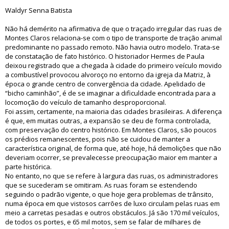
Waldyr Senna Batista
Não há demérito na afirmativa de que o traçado irregular das ruas de
Montes Claros relaciona-se com o tipo de transporte de tração animal
predominante no passado remoto. Não havia outro modelo. Trata-se
de constatação de fato histórico. O historiador Hermes de Paula
deixou registrado que a chegada à cidade do primeiro veículo movido
a combustível provocou alvoroço no entorno da igreja da Matriz, à
época o grande centro de convergência da cidade. Apelidado de
“bicho caminhão”, é de se imaginar a dificuldade encontrada para a
locomoção do veículo de tamanho desproporcional.
Foi assim, certamente, na maioria das cidades brasileiras. A diferença
é que, em muitas outras, a expansão se deu de forma controlada,
com preservação do centro histórico. Em Montes Claros, são poucos
os prédios remanescentes, pois não se cuidou de manter a
característica original, de forma que, até hoje, há demolições que não
deveriam ocorrer, se prevalecesse preocupação maior em manter a
parte histórica.
No entanto, no que se refere à largura das ruas, os administradores
que se sucederam se omitiram. As ruas foram se estendendo
seguindo o padrão vigente, o que hoje gera problemas de trânsito,
numa época em que vistosos carrões de luxo circulam pelas ruas em
meio a carretas pesadas e outros obstáculos. Já são 170 mil veículos,
de todos os portes, e 65 mil motos, sem se falar de milhares de