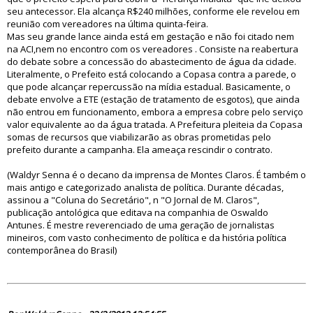
seu antecessor. Ela alcança R$240 milhões, conforme ele revelou em
reunião com vereadores na última quinta-feira.
Mas seu grande lance ainda está em gestação e não foi citado nem
na ACI,nem no encontro com os vereadores . Consiste na reabertura
do debate sobre a concessão do abastecimento de água da cidade.
Literalmente, o Prefeito está colocando a Copasa contra a parede, o
que pode alcançar repercussão na mídia estadual. Basicamente, o
debate envolve a ETE (estação de tratamento de esgotos), que ainda
não entrou em funcionamento, embora a empresa cobre pelo serviço
valor equivalente ao da água tratada. A Prefeitura pleiteia da Copasa
somas de recursos que viabilizarão as obras prometidas pelo
prefeito durante a campanha. Ela ameaça rescindir o contrato.
(Waldyr Senna é o decano da imprensa de Montes Claros. É também o
mais antigo e categorizado analista de política. Durante décadas,
assinou a "Coluna do Secretário", n "O Jornal de M. Claros",
publicação antológica que editava na companhia de Oswaldo
Antunes. É mestre reverenciado de uma geração de jornalistas
mineiros, com vasto conhecimento de política e da história política
contemporânea do Brasil)
74621