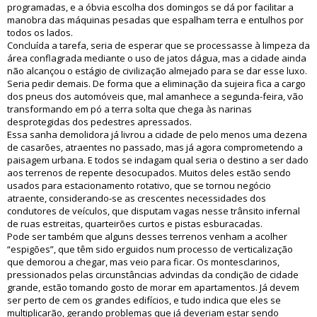
programadas, e a óbvia escolha dos domingos se dá por facilitar a
manobra das máquinas pesadas que espalham terra e entulhos por
todos os lados.
Concluída a tarefa, seria de esperar que se processasse à limpeza da
área conflagrada mediante o uso de jatos dágua, mas a cidade ainda
não alcançou o estágio de civilização almejado para se dar esse luxo.
Seria pedir demais. De forma que a eliminação da sujeira fica a cargo
dos pneus dos automóveis que, mal amanhece a segunda-feira, vão
transformando em pó a terra solta que chega às narinas
desprotegidas dos pedestres apressados.
Essa sanha demolidora já livrou a cidade de pelo menos uma dezena
de casarões, atraentes no passado, mas já agora comprometendo a
paisagem urbana. E todos se indagam qual seria o destino a ser dado
aos terrenos de repente desocupados. Muitos deles estão sendo
usados para estacionamento rotativo, que se tornou negócio
atraente, considerando-se as crescentes necessidades dos
condutores de veículos, que disputam vagas nesse trânsito infernal
de ruas estreitas, quarteirões curtos e pistas esburacadas.
Pode ser também que alguns desses terrenos venham a acolher
“espigões”, que têm sido erguidos num processo de verticalização
que demorou a chegar, mas veio para ficar. Os montesclarinos,
pressionados pelas circunstâncias advindas da condição de cidade
grande, estão tomando gosto de morar em apartamentos. Já devem
ser perto de cem os grandes edifícios, e tudo indica que eles se
multiplicarão, gerando problemas que já deveriam estar sendo