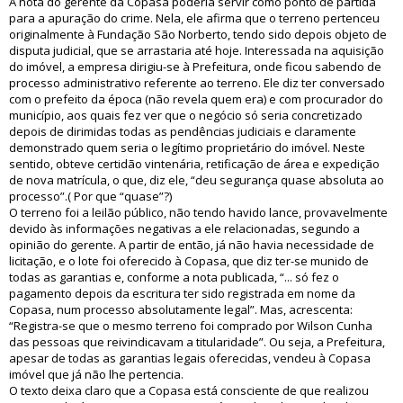
A nota do gerente da Copasa poderia servir como ponto de partida
para a apuração do crime. Nela, ele afirma que o terreno pertenceu
originalmente à Fundação São Norberto, tendo sido depois objeto de
disputa judicial, que se arrastaria até hoje. Interessada na aquisição
do imóvel, a empresa dirigiu-se à Prefeitura, onde ficou sabendo de
processo administrativo referente ao terreno. Ele diz ter conversado
com o prefeito da época (não revela quem era) e com procurador do
município, aos quais fez ver que o negócio só seria concretizado
depois de dirimidas todas as pendências judiciais e claramente
demonstrado quem seria o legítimo proprietário do imóvel. Neste
sentido, obteve certidão vintenária, retificação de área e expedição
de nova matrícula, o que, diz ele, “deu segurança quase absoluta ao
processo”.( Por que “quase”?)
O terreno foi a leilão público, não tendo havido lance, provavelmente
devido às informações negativas a ele relacionadas, segundo a
opinião do gerente. A partir de então, já não havia necessidade de
licitação, e o lote foi oferecido à Copasa, que diz ter-se munido de
todas as garantias e, conforme a nota publicada, “... só fez o
pagamento depois da escritura ter sido registrada em nome da
Copasa, num processo absolutamente legal”. Mas, acrescenta:
“Registra-se que o mesmo terreno foi comprado por Wilson Cunha
das pessoas que reivindicavam a titularidade”. Ou seja, a Prefeitura,
apesar de todas as garantias legais oferecidas, vendeu à Copasa
imóvel que já não lhe pertencia.
O texto deixa claro que a Copasa está consciente de que realizou