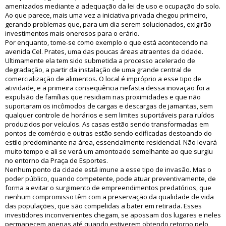
amenizados mediante a adequação da lei de uso e ocupação do solo.
Ao que parece, mais uma vez a iniciativa privada chegou primeiro,
gerando problemas que, para um dia serem solucionados, exigirão
investimentos mais onerosos para o erário.
Por enquanto, tome-se como exemplo o que está acontecendo na
avenida Cel. Prates, uma das poucas áreas atraentes da cidade.
Ultimamente ela tem sido submetida a processo acelerado de
degradação, a partir da instalação de uma grande central de
comercialização de alimentos. O local é impróprio a esse tipo de
atividade, e a primeira conseqüência nefasta dessa inovação foi a
expulsão de famílias que residiam nas proximidades e que não
suportaram os incômodos de cargas e descargas de jamantas, sem
qualquer controle de horários e sem limites suportáveis para ruídos
produzidos por veículos. As casas estão sendo transformadas em
pontos de comércio e outras estão sendo edificadas destoando do
estilo predominante na área, essencialmente residencial. Não levará
muito tempo e ali se verá um amontoado semelhante ao que surgiu
no entorno da Praça de Esportes.
Nenhum ponto da cidade está imune a esse tipo de invasão. Mas o
poder público, quando competente, pode atuar preventivamente, de
forma a evitar o surgimento de empreendimentos predatórios, que
nenhum compromisso têm com a preservação da qualidade de vida
das populações, que são compelidas a bater em retirada. Esses
investidores inconvenientes chegam, se apossam dos lugares e neles
permanecem apenas até quando estiverem obtendo retorno pelo