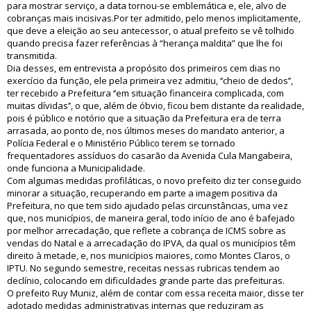
para mostrar serviço, a data tornou-se emblemática e, ele, alvo de
cobranças mais incisivas.Por ter admitido, pelo menos implicitamente,
que deve a eleição ao seu antecessor, o atual prefeito se vê tolhido
quando precisa fazer referências à “herança maldita” que lhe foi
transmitida.
Dia desses, em entrevista a propósito dos primeiros cem dias no
exercício da função, ele pela primeira vez admitiu, ‘’cheio de dedos’’,
ter recebido a Prefeitura ‘’em situação financeira complicada, com
muitas dívidas’’, o que, além de óbvio, ficou bem distante da realidade,
pois é público e notório que a situação da Prefeitura era de terra
arrasada, ao ponto de, nos últimos meses do mandato anterior, a
Polícia Federal e o Ministério Público terem se tornado
frequentadores assíduos do casarão da Avenida Cula Mangabeira,
onde funciona a Municipalidade.
Com algumas medidas profiláticas, o novo prefeito diz ter conseguido
minorar a situação, recuperando em parte a imagem positiva da
Prefeitura, no que tem sido ajudado pelas circunstâncias, uma vez
que, nos municípios, de maneira geral, todo início de ano é bafejado
por melhor arrecadação, que reflete a cobrança de ICMS sobre as
vendas do Natal e a arrecadação do IPVA, da qual os municípios têm
direito à metade, e, nos municípios maiores, como Montes Claros, o
IPTU. No segundo semestre, receitas nessas rubricas tendem ao
declínio, colocando em dificuldades grande parte das prefeituras.
O prefeito Ruy Muniz, além de contar com essa receita maior, disse ter
adotado medidas administrativas internas que reduziram as