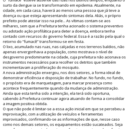
O “fumacê” esteve ausente das ruas nos últimos tempos, enquanto o
surto da dengue ia se transformando em epidemia. Atualmente, na
cidade, em cada casa, haverá ao menos uma pessoa que já teve a
doença ou que esteja apresentando sintomas dela. Aliás, o próprio
prefeito pode atestar isso na pele... As vítimas contam-se aos
milhares, sem que a Prefeitura tenha acionado o sistema preventivo
ou adotado ação profilática para deter a doença, embora tenha
contado com recursos do governo federal. Essa é a razão pela qual o
retorno do “fumacê” transformou-se em festa.
O lixo, acumulado nas ruas, nas calçadas e nos terrenos baldios, não
apenas envergonhava a população, como mostrava o nível de
desgoverno predominante na cidade, cuja prefeitura não acionava os
instrumentos necessários para recolher os detritos que também
incrementavam a proliferação do mosquito.
A nova administração enxergou, nos dois setores, a forma ideal de
demonstrar eficiência e disposição de trabalhar. No fundo, no fundo,
o propósito era de marquetagem, para marcar presença como
acontece frequentemente quando da mudança de administração.
Ainda que esta tenha sido a intenção, ela terá sido oportuna,
cabendo à Prefeitura continuar agora atuando de forma a consolidar
a imagem positiva obtida.
O que não pode é limitar-se a essa ação inicial em que se percebeu a
improvisação, com a utilização de veículos e ferramentas
improvisados, confirmando-se as informações de que, nesse caso
como nos demais setores, os equipamentos estão sucateados. Seja