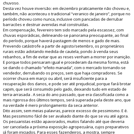
chuvoso.
Desta vez houve inversão: em dezembro praticamente não choveu e,
também, não aconteceu o tradicional “veranico de janeiro”, porque no
período choveu como nunca, inclusive com pancadas de derrubar
barracões e destruir avenidas mal construídas.
Em compensação, fevereiro tem sido marcado pela escassez, com
chuvas esporádicas, delineando-se panorama preocupante, ao final
do período, porque haverá pastagem de menos e gado de mais.
Prevendo catástrofe a partir de agosto/setembro, os proprietários
rurais estão adotando medida de cautela, pondo à venda seus
rebanhos, a fim de evitar que as reses venham a morrer por inanição.
E porque todos pensaram igual e procederam da mesma forma, está
se dando o chamado “efeito manada”, com o mercado tornando-se
vendedor, derrubando os preços, sem que haja compradores. Se
ocorrer chuva em março ou abril, será insuficiente para a
recuperação dos danos, e pode ser até prejudicial, porque fará brotar
capim, que será consumido pelo gado, deixando tudo em estado de
terra-arrasada . A seca do ano passado, que era classificada como a
mais rigorosa dos últimos tempos, será superada pela deste ano, que
na verdade é mero prolongamento da seca anterior.
Dito assim, sem meias palavras, parece excesso de pessimismo. E é.
Mas pessimismo fácil de ser avaliado diante do que se viu até agora.
Os pecuaristas estão apavorados, muitos falando até que deveria
ser cancelada a próxima exposição agropecuária, cujos preparativos
já foram iniciados. Para esses fazendeiros, a mostra, sempre