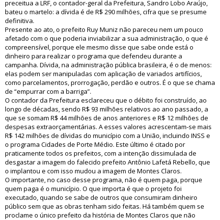
preceitua a LRF, o contador-geral da Prefeitura, Sandro Lobo Araújo,
bateu o martelo: a dívida é de R$ 290 milhões, cifra que se presume
definitiva.
Presente ao ato, o prefeito Ruy Muniz não pareceu nem um pouco
afetado com o que poderia inviabilizar a sua administração, o que é
compreensível, porque ele mesmo disse que sabe onde está o
dinheiro para realizar o programa que defendeu durante a
campanha. Dívida, na administração pública brasileira, é o de menos:
elas podem ser manipuladas com aplicação de variados artifícios,
como parcelamentos, prorrogação, perdão e outros. É o que se chama
de “empurrar com a barriga”.
O contador da Prefeitura esclareceu que o débito foi construído, ao
longo de décadas, sendo R$ 93 milhões relativos ao ano passado, a
que se somam R$ 44 milhões de anos anteriores e R$ 12 milhões de
despesas extraorçamentárias. A esses valores acrescentam-se mais
R$ 142 milhões de dívidas do município com a União, incluindo INSS e
o programa Cidades de Porte Médio. Este último é citado por
praticamente todos os prefeitos, com a intenção dissimulada de
desgastar a imagem do falecido prefeito Antônio Lafetá Rebello, que
o implantou e com isso mudou a imagem de Montes Claros.
O importante, no caso desse programa, não é quem paga, porque
quem paga é o município. O que importa é que o projeto foi
executado, quando se sabe de outros que consumiram dinheiro
público sem que as obras tenham sido feitas. Há também quem se
proclame o único prefeito da história de Montes Claros que não