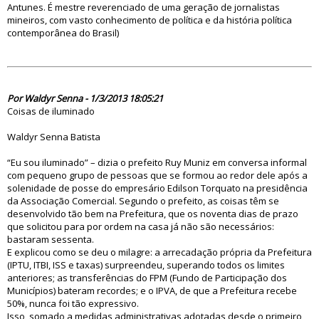
Antunes. É mestre reverenciado de uma geração de jornalistas
mineiros, com vasto conhecimento de política e da história política
contemporânea do Brasil)
74685
Por Waldyr Senna - 1/3/2013 18:05:21
Coisas de iluminado
Waldyr Senna Batista
“Eu sou iluminado” – dizia o prefeito Ruy Muniz em conversa informal
com pequeno grupo de pessoas que se formou ao redor dele após a
solenidade de posse do empresário Edilson Torquato na presidência
da Associação Comercial. Segundo o prefeito, as coisas têm se
desenvolvido tão bem na Prefeitura, que os noventa dias de prazo
que solicitou para por ordem na casa já não são necessários:
bastaram sessenta.
E explicou como se deu o milagre: a arrecadação própria da Prefeitura
(IPTU, ITBI, ISS e taxas) surpreendeu, superando todos os limites
anteriores; as transferências do FPM (Fundo de Participação dos
Municípios) bateram recordes; e o IPVA, de que a Prefeitura recebe
50%, nunca foi tão expressivo.
Isso, somado a medidas administrativas adotadas desde o primeiro