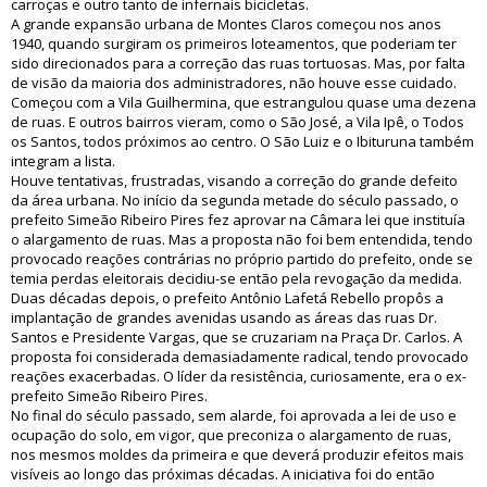
carroças e outro tanto de infernais bicicletas.
A grande expansão urbana de Montes Claros começou nos anos
1940, quando surgiram os primeiros loteamentos, que poderiam ter
sido direcionados para a correção das ruas tortuosas. Mas, por falta
de visão da maioria dos administradores, não houve esse cuidado.
Começou com a Vila Guilhermina, que estrangulou quase uma dezena
de ruas. E outros bairros vieram, como o São José, a Vila Ipê, o Todos
os Santos, todos próximos ao centro. O São Luiz e o Ibituruna também
integram a lista.
Houve tentativas, frustradas, visando a correção do grande defeito
da área urbana. No início da segunda metade do século passado, o
prefeito Simeão Ribeiro Pires fez aprovar na Câmara lei que instituía
o alargamento de ruas. Mas a proposta não foi bem entendida, tendo
provocado reações contrárias no próprio partido do prefeito, onde se
temia perdas eleitorais decidiu-se então pela revogação da medida.
Duas décadas depois, o prefeito Antônio Lafetá Rebello propôs a
implantação de grandes avenidas usando as áreas das ruas Dr.
Santos e Presidente Vargas, que se cruzariam na Praça Dr. Carlos. A
proposta foi considerada demasiadamente radical, tendo provocado
reações exacerbadas. O líder da resistência, curiosamente, era o ex-
prefeito Simeão Ribeiro Pires.
No final do século passado, sem alarde, foi aprovada a lei de uso e
ocupação do solo, em vigor, que preconiza o alargamento de ruas,
nos mesmos moldes da primeira e que deverá produzir efeitos mais
visíveis ao longo das próximas décadas. A iniciativa foi do então