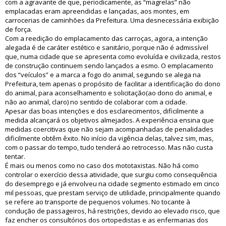
com a agravante de que, periodicamente, as “magrelas” não
emplacadas eram apreendidas e lançadas, aos montes, em
carrocerias de caminhões da Prefeitura. Uma desnecessária exibição
de força.
Com a reedição do emplacamento das carroças, agora, a intenção
alegada é de caráter estético e sanitário, porque não é admissível
que, numa cidade que se apresenta como evoluída e civilizada, restos
de construção continuem sendo lançados a esmo. O emplacamento
dos “veículos” e a marca a fogo do animal, segundo se alega na
Prefeitura, tem apenas o propósito de facilitar a identificação do dono
do animal, para aconselhamento e solicitação(ao dono do animal, e
não ao animal, claro) no sentido de colaborar com a cidade.
Apesar das boas intenções e dos esclarecimentos, dificilmente a
medida alcançará os objetivos almejados. A experiência ensina que
medidas coercitivas que não sejam acompanhadas de penalidades
dificilmente obtêm êxito. No início da vigência delas, talvez sim, mas,
com o passar do tempo, tudo tenderá ao retrocesso. Mas não custa
tentar.
É mais ou menos como no caso dos mototaxistas. Não há como
controlar o exercício dessa atividade, que surgiu como consequência
do desemprego e já envolveu na cidade segmento estimado em cinco
mil pessoas, que prestam serviço de utilidade, principalmente quando
se refere ao transporte de pequenos volumes. No tocante à
condução de passageiros, há restrições, devido ao elevado risco, que
faz encher os consultórios dos ortopedistas e as enfermarias dos