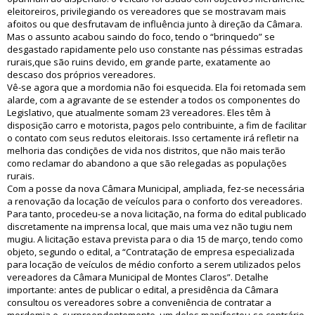
eleitoreiros, privilegiando os vereadores que se mostravam mais
afoitos ou que desfrutavam de influência junto à direção da Câmara.
Mas o assunto acabou saindo do foco, tendo o “brinquedo” se
desgastado rapidamente pelo uso constante nas péssimas estradas
rurais,que são ruins devido, em grande parte, exatamente ao
descaso dos próprios vereadores.
Vê-se agora que a mordomia não foi esquecida. Ela foi retomada sem
alarde, com a agravante de se estender a todos os componentes do
Legislativo, que atualmente somam 23 vereadores. Eles têm à
disposição carro e motorista, pagos pelo contribuinte, a fim de facilitar
o contato com seus redutos eleitorais. Isso certamente irá refletir na
melhoria das condições de vida nos distritos, que não mais terão
como reclamar do abandono a que são relegadas as populações
rurais.
Com a posse da nova Câmara Municipal, ampliada, fez-se necessária
a renovação da locação de veículos para o conforto dos vereadores.
Para tanto, procedeu-se a nova licitação, na forma do edital publicado
discretamente na imprensa local, que mais uma vez não tugiu nem
mugiu. A licitação estava prevista para o dia 15 de março, tendo como
objeto, segundo o edital, a “Contratação de empresa especializada
para locação de veículos de médio conforto a serem utilizados pelos
vereadores da Câmara Municipal de Montes Claros”. Detalhe
importante: antes de publicar o edital, a presidência da Câmara
consultou os vereadores sobre a conveniência de contratar a