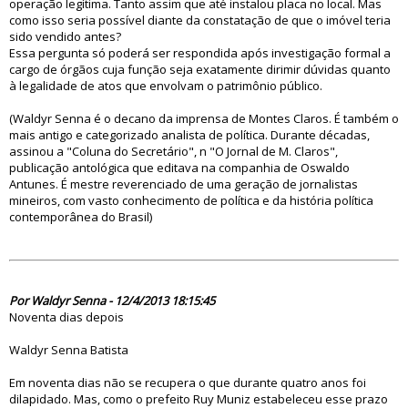
operação legítima. Tanto assim que até instalou placa no local. Mas
como isso seria possível diante da constatação de que o imóvel teria
sido vendido antes?
Essa pergunta só poderá ser respondida após investigação formal a
cargo de órgãos cuja função seja exatamente dirimir dúvidas quanto
à legalidade de atos que envolvam o patrimônio público.
(Waldyr Senna é o decano da imprensa de Montes Claros. É também o
mais antigo e categorizado analista de política. Durante décadas,
assinou a "Coluna do Secretário", n "O Jornal de M. Claros",
publicação antológica que editava na companhia de Oswaldo
Antunes. É mestre reverenciado de uma geração de jornalistas
mineiros, com vasto conhecimento de política e da história política
contemporânea do Brasil)
75121
Por Waldyr Senna - 12/4/2013 18:15:45
Noventa dias depois
Waldyr Senna Batista
Em noventa dias não se recupera o que durante quatro anos foi
dilapidado. Mas, como o prefeito Ruy Muniz estabeleceu esse prazo