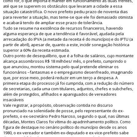
como for, o que importa é manter em funcionamento as duas frentes,
até que se superem os obstáculos que levaram a cidade a essa
situação catastrófica. O novo prefeito pediu prazo de noventa dias
para reverter a situação, mas teme-se que ele foi demasiado otimista
e acabará tendo de ampliar esse prazo de tolerância.
Tudo se resume na existência de recursos financeiros, havendo
alguma esperança de que a tendência é favorável, ajudada pela
arrecadação do IPVA (a metade da receita é do município) e do IPTU (a
partir de abril), apesar de, quanto a este, incidir sonegação histórica
superior a 60% da receita estimada.
Outro ponto de desequilíbrio, que é a folha de salários, cujo montante
alcança assombrosos R$ 18 milhões/ mês, o prefeito, cumprindo o
que anunciou, montou sistema pelo qual pretende eliminar os
funcionários –fantasmas e o empreguismo desenfreado, imaginando
que, por esse meio, poderá reduzir em um terço a despesa. A
primeira etapa do processo já foi cumprida, com a redução do número
de secretarias, cada uma com titulares, adjuntos, chefes e subchefes,
além de protegidos, afilhados e apaniguados de vereadores
insaciáveis
Vale registrar, a propósito, observação contida no discurso
pronunciado na solenidade de posse, pelo representante do ex-
prefeito, o ex-secretário Pedro Narciso, segundo o qual, nas últimas
décadas, Montes Claros foi vítima do apadrinhamento político. Como
figura de destaque no cenário político do município desde os anos
1980, o ex-vereador e também ex-deputado e ex-vice-prefeito sabe