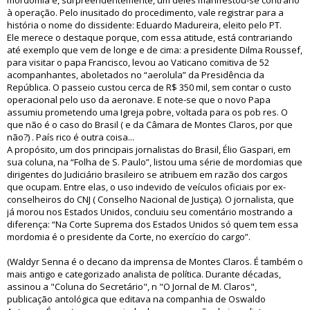
mordomia e, surpreendentemente, um deles manifestou-se contrário
à operação. Pelo inusitado do procedimento, vale registrar para a
história o nome do dissidente: Eduardo Madureira, eleito pelo PT.
Ele merece o destaque porque, com essa atitude, está contrariando
até exemplo que vem de longe e de cima: a presidente Dilma Roussef,
para visitar o papa Francisco, levou ao Vaticano comitiva de 52
acompanhantes, aboletados no “aerolula” da Presidência da
República. O passeio custou cerca de R$ 350 mil, sem contar o custo
operacional pelo uso da aeronave. E note-se que o novo Papa
assumiu prometendo uma Igreja pobre, voltada para os pob res. O
que não é o caso do Brasil ( e da Câmara de Montes Claros, por que
não?) . País rico é outra coisa...
A propósito, um dos principais jornalistas do Brasil, Élio Gaspari, em
sua coluna, na “Folha de S. Paulo”, listou uma série de mordomias que
dirigentes do Judiciário brasileiro se atribuem em razão dos cargos
que ocupam. Entre elas, o uso indevido de veículos oficiais por ex-
conselheiros do CNJ ( Conselho Nacional de Justiça). O jornalista, que
já morou nos Estados Unidos, concluiu seu comentário mostrando a
diferença: “Na Corte Suprema dos Estados Unidos só quem tem essa
mordomia é o presidente da Corte, no exercício do cargo”.
(Waldyr Senna é o decano da imprensa de Montes Claros. É também o
mais antigo e categorizado analista de política. Durante décadas,
assinou a "Coluna do Secretário", n "O Jornal de M. Claros",
publicação antológica que editava na companhia de Oswaldo