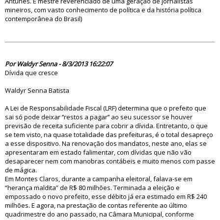
Antunes. É mestre reverenciado de uma geração de jornalistas
mineiros, com vasto conhecimento de política e da história política
contemporânea do Brasil)
74746
Por Waldyr Senna - 8/3/2013 16:22:07
Dívida que cresce
Waldyr Senna Batista
A Lei de Responsabilidade Fiscal (LRF) determina que o prefeito que
sai só pode deixar ‘’restos a pagar’’ ao seu sucessor se houver
previsão de receita suficiente para cobrir a dívida. Entretanto, o que
se tem visto, na quase totalidade das prefeituras, é o total desapreço
a esse dispositivo. Na renovação dos mandatos, neste ano, elas se
apresentaram em estado falimentar, com dívidas que não vão
desaparecer nem com manobras contábeis e muito menos com passe
de mágica.
Em Montes Claros, durante a campanha eleitoral, falava-se em
“herança maldita” de R$ 80 milhões. Terminada a eleição e
empossado o novo prefeito, esse débito já era estimado em R$ 240
milhões. E agora, na prestação de contas referente ao último
quadrimestre do ano passado, na Câmara Municipal, conforme