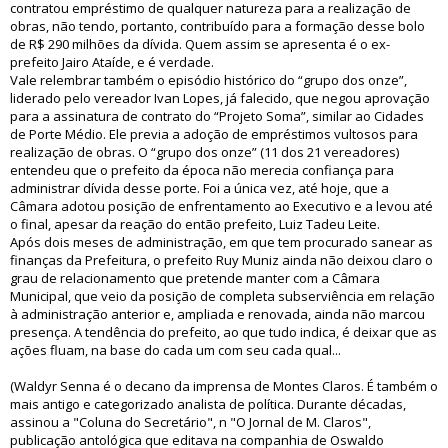
contratou empréstimo de qualquer natureza para a realização de
obras, não tendo, portanto, contribuído para a formação desse bolo
de R$ 290 milhões da dívida. Quem assim se apresenta é o ex-
prefeito Jairo Ataíde, e é verdade.
Vale relembrar também o episódio histórico do “grupo dos onze”,
liderado pelo vereador Ivan Lopes, já falecido, que negou aprovação
para a assinatura de contrato do “Projeto Soma”, similar ao Cidades
de Porte Médio. Ele previa a adoção de empréstimos vultosos para
realização de obras. O “grupo dos onze” (11 dos 21 vereadores)
entendeu que o prefeito da época não merecia confiança para
administrar dívida desse porte. Foi a única vez, até hoje, que a
Câmara adotou posição de enfrentamento ao Executivo e a levou até
o final, apesar da reação do então prefeito, Luiz Tadeu Leite.
Após dois meses de administração, em que tem procurado sanear as
finanças da Prefeitura, o prefeito Ruy Muniz ainda não deixou claro o
grau de relacionamento que pretende manter com a Câmara
Municipal, que veio da posição de completa subserviência em relação
à administração anterior e, ampliada e renovada, ainda não marcou
presença. A tendência do prefeito, ao que tudo indica, é deixar que as
ações fluam, na base do cada um com seu cada qual...
(Waldyr Senna é o decano da imprensa de Montes Claros. É também o
mais antigo e categorizado analista de política. Durante décadas,
assinou a "Coluna do Secretário", n "O Jornal de M. Claros",
publicação antológica que editava na companhia de Oswaldo