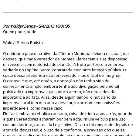
75024
Por Waldyr Senna - 5/4/2013 16:01:35
Quem pode, pode
Waldyr Senna Batista
O noticiário pouco atrativo da Câmara Municipal deixou escapar, dia
desses, que cada vereador de Montes Claros tem a sua disposição
um veículo, com motorista de plantão. A frota pertence a empresa
sediada no Espírito Santo, contratada mediante licitação pública. O
custo dessa prebenda não foi revelado, mas é fácil de imaginar.
O curioso é que, até então, a operação não tenha sido de
conhecimento amplo, embora tenha tido divulgação pelo edital
publicado na imprensa, que, pouco atenta, não deu a devida
importância ao fato. Aliás, desde algum tempo, o noticiário da
imprensa local tem deixado a desejar, incorrendo em omissões
imperdoáveis, como nesse caso.
Ele faz lembrar o rebuliço causado, coisa de trinta anos atrás, quando
alguns vereadores acharam por bem adquirir um veículo para uso
comum dos integrantes do Legislativo. O carro foi comprado depois de
acirrada discussão, e o uso dele confirmou a previsão dos que se
opunham ao dispêndio: o veículo foi usado com objetivos meramente