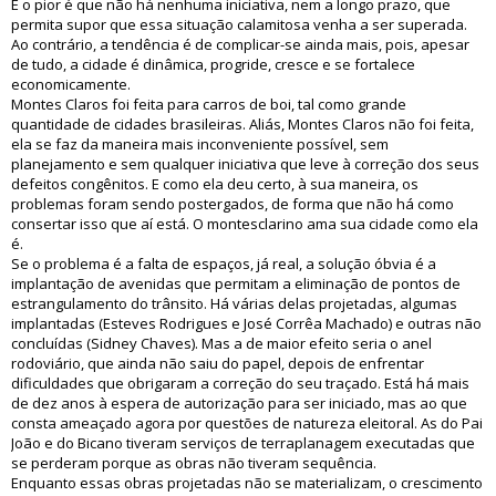
E o pior é que não há nenhuma iniciativa, nem a longo prazo, que
permita supor que essa situação calamitosa venha a ser superada.
Ao contrário, a tendência é de complicar-se ainda mais, pois, apesar
de tudo, a cidade é dinâmica, progride, cresce e se fortalece
economicamente.
Montes Claros foi feita para carros de boi, tal como grande
quantidade de cidades brasileiras. Aliás, Montes Claros não foi feita,
ela se faz da maneira mais inconveniente possível, sem
planejamento e sem qualquer iniciativa que leve à correção dos seus
defeitos congênitos. E como ela deu certo, à sua maneira, os
problemas foram sendo postergados, de forma que não há como
consertar isso que aí está. O montesclarino ama sua cidade como ela
é.
Se o problema é a falta de espaços, já real, a solução óbvia é a
implantação de avenidas que permitam a eliminação de pontos de
estrangulamento do trânsito. Há várias delas projetadas, algumas
implantadas (Esteves Rodrigues e José Corrêa Machado) e outras não
concluídas (Sidney Chaves). Mas a de maior efeito seria o anel
rodoviário, que ainda não saiu do papel, depois de enfrentar
dificuldades que obrigaram a correção do seu traçado. Está há mais
de dez anos à espera de autorização para ser iniciado, mas ao que
consta ameaçado agora por questões de natureza eleitoral. As do Pai
João e do Bicano tiveram serviços de terraplanagem executadas que
se perderam porque as obras não tiveram sequência.
Enquanto essas obras projetadas não se materializam, o crescimento