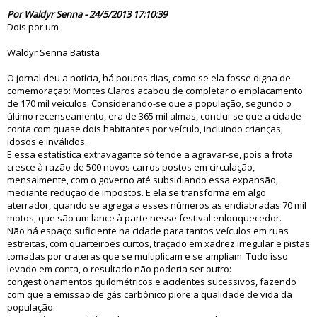
75470
Por Waldyr Senna - 24/5/2013 17:10:39
Dois por um
Waldyr Senna Batista
O jornal deu a notícia, há poucos dias, como se ela fosse digna de
comemoração: Montes Claros acabou de completar o emplacamento
de 170 mil veículos. Considerando-se que a população, segundo o
último recenseamento, era de 365 mil almas, conclui-se que a cidade
conta com quase dois habitantes por veículo, incluindo crianças,
idosos e inválidos.
E essa estatística extravagante só tende a agravar-se, pois a frota
cresce à razão de 500 novos carros postos em circulação,
mensalmente, com o governo até subsidiando essa expansão,
mediante redução de impostos. E ela se transforma em algo
aterrador, quando se agrega a esses números as endiabradas 70 mil
motos, que são um lance à parte nesse festival enlouquecedor.
Não há espaço suficiente na cidade para tantos veículos em ruas
estreitas, com quarteirões curtos, traçado em xadrez irregular e pistas
tomadas por crateras que se multiplicam e se ampliam. Tudo isso
levado em conta, o resultado não poderia ser outro:
congestionamentos quilométricos e acidentes sucessivos, fazendo
com que a emissão de gás carbônico piore a qualidade de vida da
população.