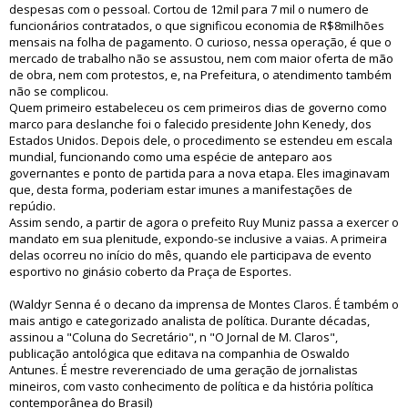
despesas com o pessoal. Cortou de 12mil para 7 mil o numero de
funcionários contratados, o que significou economia de R$8milhões
mensais na folha de pagamento. O curioso, nessa operação, é que o
mercado de trabalho não se assustou, nem com maior oferta de mão
de obra, nem com protestos, e, na Prefeitura, o atendimento também
não se complicou.
Quem primeiro estabeleceu os cem primeiros dias de governo como
marco para deslanche foi o falecido presidente John Kenedy, dos
Estados Unidos. Depois dele, o procedimento se estendeu em escala
mundial, funcionando como uma espécie de anteparo aos
governantes e ponto de partida para a nova etapa. Eles imaginavam
que, desta forma, poderiam estar imunes a manifestações de
repúdio.
Assim sendo, a partir de agora o prefeito Ruy Muniz passa a exercer o
mandato em sua plenitude, expondo-se inclusive a vaias. A primeira
delas ocorreu no início do mês, quando ele participava de evento
esportivo no ginásio coberto da Praça de Esportes.
(Waldyr Senna é o decano da imprensa de Montes Claros. É também o
mais antigo e categorizado analista de política. Durante décadas,
assinou a "Coluna do Secretário", n "O Jornal de M. Claros",
publicação antológica que editava na companhia de Oswaldo
Antunes. É mestre reverenciado de uma geração de jornalistas
mineiros, com vasto conhecimento de política e da história política
contemporânea do Brasil)