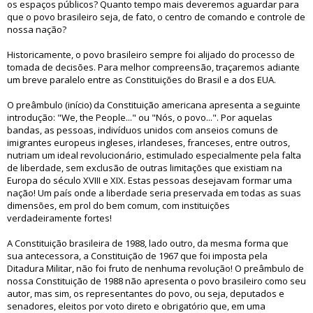
os espaços públicos? Quanto tempo mais deveremos aguardar para
que o povo brasileiro seja, de fato, o centro de comando e controle de
nossa nação?
Historicamente, o povo brasileiro sempre foi alijado do processo de
tomada de decisões. Para melhor compreensão, traçaremos adiante
um breve paralelo entre as Constituições do Brasil e a dos EUA.
O preâmbulo (início) da Constituição americana apresenta a seguinte
introdução: "We, the People..." ou "Nós, o povo...". Por aquelas
bandas, as pessoas, indivíduos unidos com anseios comuns de
imigrantes europeus ingleses, irlandeses, franceses, entre outros,
nutriam um ideal revolucionário, estimulado especialmente pela falta
de liberdade, sem exclusão de outras limitações que existiam na
Europa do século XVIII e XIX. Estas pessoas desejavam formar uma
nação! Um país onde a liberdade seria preservada em todas as suas
dimensões, em prol do bem comum, com instituições
verdadeiramente fortes!
A Constituição brasileira de 1988, lado outro, da mesma forma que
sua antecessora, a Constituição de 1967 que foi imposta pela
Ditadura Militar, não foi fruto de nenhuma revolução! O preâmbulo de
nossa Constituição de 1988 não apresenta o povo brasileiro como seu
autor, mas sim, os representantes do povo, ou seja, deputados e
senadores, eleitos por voto direto e obrigatório que, em uma