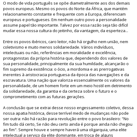
O modo de vida português se opõe diametralmente aos dos demais
povos europeus. Mesmo os povos do Norte da África, que mantém
relacionamento constante e frequente com a Europa, diferenciam
europeus e portugueses. Em nenhum outro povo a personalidade
assume papel tão importante. Talvez por essa razão seja tão difícil
mudar essa nossa cultura do jeitinho, da vantagem, da esperteza...
Entre os povos ibéricos, caro leitor, não há orgulho nem união, nem
coletivismo e muito menos solidariedade. Vários indivíduos,
intelectuais ou não, referências em moralidade e excelência,
protagonistas da própria história que, dependendo dos valores de
sua personalidade, principalmente da sua humildade, alcançarão o
fim supremo da existência: o ócio, a mordomia e as prerrogativas
inerentes à aristocracia portuguesa da época das navegações e da
escravatura. Uma nação que valoriza essencialmente os valores da
personalidade, de um homem forte em um meio hostil em detrimento
da solidariedade, da garantia e da certeza sobre o futuro e o
comprometimento com as futuras gerações.
A conclusão que se extrai desse nosso engessamento coletivo, dessa
nossa apatia histórica, desse terrível medo de mudanças não pode
ser outra: não há razão para revolução entre o povo brasileiro: "No
fim tudo dá certo, Se não deu certo ainda é porque ainda não chegou
ao fim". Sempre houve e sempre haverá uma oligarquia, uma elite
intelectual a serviço da elite dominante, em troca de alguns