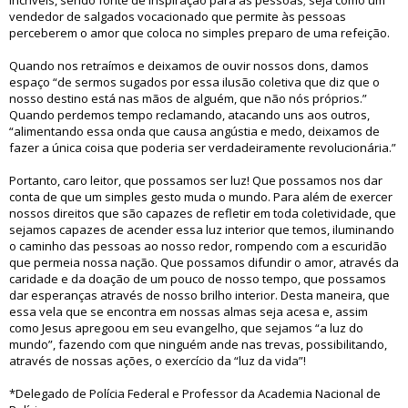
incríveis, sendo fonte de inspiração para as pessoas; seja como um
vendedor de salgados vocacionado que permite às pessoas
perceberem o amor que coloca no simples preparo de uma refeição.
Quando nos retraímos e deixamos de ouvir nossos dons, damos
espaço “de sermos sugados por essa ilusão coletiva que diz que o
nosso destino está nas mãos de alguém, que não nós próprios.”
Quando perdemos tempo reclamando, atacando uns aos outros,
“alimentando essa onda que causa angústia e medo, deixamos de
fazer a única coisa que poderia ser verdadeiramente revolucionária.”
Portanto, caro leitor, que possamos ser luz! Que possamos nos dar
conta de que um simples gesto muda o mundo. Para além de exercer
nossos direitos que são capazes de refletir em toda coletividade, que
sejamos capazes de acender essa luz interior que temos, iluminando
o caminho das pessoas ao nosso redor, rompendo com a escuridão
que permeia nossa nação. Que possamos difundir o amor, através da
caridade e da doação de um pouco de nosso tempo, que possamos
dar esperanças através de nosso brilho interior. Desta maneira, que
essa vela que se encontra em nossas almas seja acesa e, assim
como Jesus apregoou em seu evangelho, que sejamos “a luz do
mundo”, fazendo com que ninguém ande nas trevas, possibilitando,
através de nossas ações, o exercício da “luz da vida”!
*Delegado de Polícia Federal e Professor da Academia Nacional de