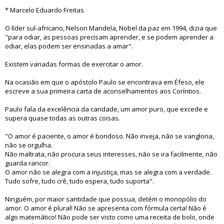
* Marcelo Eduardo Freitas
O líder sul-africano, Nelson Mandela, Nobel da paz em 1994, dizia que
"para odiar, as pessoas precisam aprender, e se podem aprender a
odiar, elas podem ser ensinadas a amar".
Existem variadas formas de exercitar o amor.
Na ocasião em que o apóstolo Paulo se encontrava em Éfeso, ele
escreve a sua primeira carta de aconselhamentos aos Coríntios.
Paulo fala da excelência da caridade, um amor puro, que excede e
supera quase todas as outras coisas.
"O amor é paciente, o amor é bondoso. Não inveja, não se vangloria,
não se orgulha.
Não maltrata, não procura seus interesses, não se ira facilmente, não
guarda rancor.
O amor não se alegra com a injustiça, mas se alegra com a verdade.
Tudo sofre, tudo crê, tudo espera, tudo suporta".
Ninguém, por maior santidade que possua, detém o monopólio do
amor. O amor é plural! Não se apresenta com fórmula certa! Não é
algo matemático! Não pode ser visto como uma receita de bolo, onde