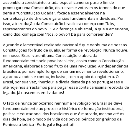
assembleia constituinte, criada especificamente para o fim de
promulgar uma Constituição, discutiram e votaram os termos do que
seria a "Constituição Cidadã", focada essencialmente na
concretização de direitos e garantias fundamentais individuais. Por
isso, a introdução da Constituição brasileira começa com "Nós,
representantes do povo...". A diferença é abismal, já que a americana,
como dito, começa com “Nós, o povo”! Dá para compreender?
A grande e lamentável realidade nacional é que nenhuma de nossas
Constituições foi fruto de qualquer forma de revolução. Nunca houve,
em nosso Brasil varonil, uma Constituição elaborada
fundamentalmente pelo povo brasileiro, assim como a Constituição
americana, elaborada como fruto de uma revolução. A independência
brasileira, por exemplo, longe de ser um movimento revolucionário,
agradou a todos e contou, inclusive, com o apoio da Inglaterra. O
Brasil, por sua vez, "herdou" a dívida deixada pelos portugueses e
até hoje nos arrastamos para pagar essa conta caríssima recebida de
legado. Já nascemos endividados!
O fato de nunca ter ocorrido nenhuma revolução no Brasil se deve
fundamentalmente ao processo histórico de formação institucional,
política e educacional dos brasileiros que é marcado, mesmo até os
dias de hoje, pelo modo de vida dos povos ibéricos (originários da
Península Ibérica - Portugal e Espanha)!