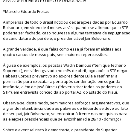
A FALA DE EDUARDO E O RISCO À DEMOCRACIA
*Marcelo Eduardo Freitas
A imprensa de todo o Brasil noticiou declarações dadas por Eduardo
Bolsonaro, em vídeo de 4 meses atrás, quando se afirmou que o STF
poderia ser fechado, caso houvesse alguma tentativa de impugnação
da candidatura do pai dele, o presidenciável Jair Bolsonaro.
A grande verdade, é que falas como essa já foram (mal)ditas aos
quatro cantos de nosso país, sem maiores repercussões.
À guisa de exemplos, os petistas Wadih Damous (“tem que fechar o
Supremo”), em vídeo gravado no mês de abril, logo após o STF negar
Habeas Corpus preventivo ao ex-presidente Lula e reafirmar a
permissão para executar a pena após condenação em segunda
instância, além de José Dirceu (“deveria tirar todos os poderes do
STF”), em entrevista concedida ao portal AZ, do Estado do Piauí.
Observa-se, deste modo, sem maiores esforços argumentativos, que
a grande retumbância dada às palavras de Eduardo se deve ao fato
de seu pai, Jair Bolsonaro, se encontrar à frente nas pesquisas para
as eleições presidenciais que se avizinham (dia 28/10 - domingo).
Sobre o eventual risco à democracia, o presidente do Superior