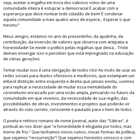
seja, aceitar a migalha em troca dos valiosos votos de uma
comunidade inteira é estuprar a democracia! É acabar com a
esperança que deve nortear todo cidadão de bem! É condenar
aquela comunidade a mais quatro anos de espera... Esperar o que
mesmo?
Meus amigos, estamos no ano do presentinho, da ajudinha, da
contribuição, da inversão de valores que observa com antipatia a
honestidade! Se mede o político pelas migalhas que deixa... Triste
demais enxergar isso e perceber que está impregnado na educação
de várias gerações.
Tentar mudar isso é uma obrigação de todos nós! Ao invés de usar as
redes sociais para duelos ofensivos e medíocres, que estampam um
imbecil distinção entre esquerda e direita que jamais existiu, usemos
para replicar a necessidade de mudar essa mentalidade do
coronelismo enraizado por uma visão ampla, pensando no futuro da
comunidade em que vivemos, da necessidade de sua região, das
possibilidades de obras, investimentos e projetos que poderão vir
através do voto correto, consciente e pautado para o bem de todos.
O poeta e retórico romano de nome Juvenal, autor das “Sátiras”, é
pontual ao nos dizer que “a honestidade é elogiada por todos, mas
morre de frio.” Que tenhamos novos rumos, novas formas de política,
que sejamos “ressurreição”! Que sejamos honestos conosco e com