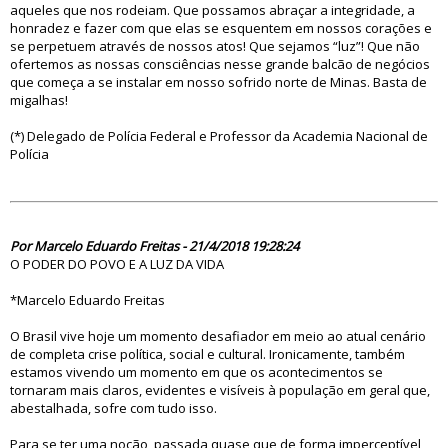
aqueles que nos rodeiam. Que possamos abraçar a integridade, a
honradez e fazer com que elas se esquentem em nossos corações e
se perpetuem através de nossos atos! Que sejamos “luz”! Que não
ofertemos as nossas consciências nesse grande balcão de negócios
que começa a se instalar em nosso sofrido norte de Minas. Basta de
migalhas!
(*) Delegado de Polícia Federal e Professor da Academia Nacional de
Polícia
83263
Por Marcelo Eduardo Freitas - 21/4/2018 19:28:24
O PODER DO POVO E A LUZ DA VIDA
*Marcelo Eduardo Freitas
O Brasil vive hoje um momento desafiador em meio ao atual cenário
de completa crise política, social e cultural. Ironicamente, também
estamos vivendo um momento em que os acontecimentos se
tornaram mais claros, evidentes e visíveis à população em geral que,
abestalhada, sofre com tudo isso.
Para se ter uma noção, passada quase que de forma imperceptível