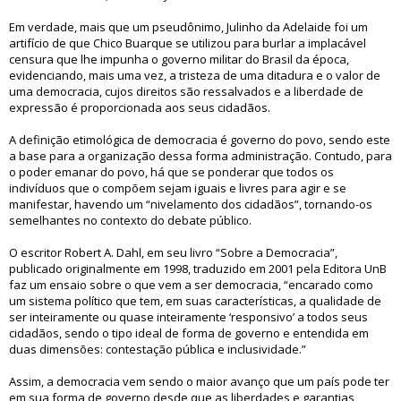
Em verdade, mais que um pseudônimo, Julinho da Adelaide foi um
artifício de que Chico Buarque se utilizou para burlar a implacável
censura que lhe impunha o governo militar do Brasil da época,
evidenciando, mais uma vez, a tristeza de uma ditadura e o valor de
uma democracia, cujos direitos são ressalvados e a liberdade de
expressão é proporcionada aos seus cidadãos.
A definição etimológica de democracia é governo do povo, sendo este
a base para a organização dessa forma administração. Contudo, para
o poder emanar do povo, há que se ponderar que todos os
indivíduos que o compõem sejam iguais e livres para agir e se
manifestar, havendo um “nivelamento dos cidadãos”, tornando-os
semelhantes no contexto do debate público.
O escritor Robert A. Dahl, em seu livro “Sobre a Democracia”,
publicado originalmente em 1998, traduzido em 2001 pela Editora UnB
faz um ensaio sobre o que vem a ser democracia, “encarado como
um sistema político que tem, em suas características, a qualidade de
ser inteiramente ou quase inteiramente ‘responsivo’ a todos seus
cidadãos, sendo o tipo ideal de forma de governo e entendida em
duas dimensões: contestação pública e inclusividade.”
Assim, a democracia vem sendo o maior avanço que um país pode ter
em sua forma de governo desde que as liberdades e garantias