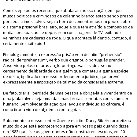
Com os episódios recentes que abalaram nossa nação, em que
muitos políticos e criminosos de colarinho branco estão sendo presos
por seus crimes, talvez seja a hora de comentarmos um pouco sobre
o sistema prisional brasileiro, aquele que tem atraído a compaixão de
muitas pessoas ao se depararem com imagens de TV, exibindo
velhinhos em cadeiras de roda. O que acontece lá dentro, contudo, é
certamente muito pior!
Etimologicamente, a expressão prisão vem do latim “prehensio”,
radical de “prehensum”, verbo que originou o português prender.
Absorvido pelas culturas anglo-portuguesas, traduz-se no
cerceamento de liberdade de alguém que cometeu alguma espécie
de delito, tipificado em nosso ordenamento jurídico, que prevê
expressamente a imposição de tal medida considerada extrema.
De fato, tirar a liberdade de uma pessoa e obriga-la a viver dentro de
uma jaula talvez seja uma das mais brutais condutas contra um ser
humano. Sem olvidar da ação que levou o indivíduo ao cárcere, é
como tirar a vida de alguém a conta-gotas.
Sabiamente, o nosso conterrâneo e escritor Darcy Ribeiro profetizou
muito do que está acontecendo agora em nosso país quando disse
em 1982 que, "se os governantes não construírem escolas, em 20