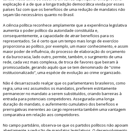
explicação é a de que a longa tradição democrática vivida por esses
países faz com que os benefícios de uma redução de mandatos não
sejam tão necessários quanto no Brasil.
A ciência política reconhece amplamente que a experiência legislativa
aumenta o poder político da autoridade constituída e,
consequentemente, a capacidade de atrair benefícios para os
representados. Se é certo que um tempo mais longo de exercício
proporciona ao político, por exemplo, um maior conhecimento, e assim
maior poder de influência, do processo de elaboração do orçamento
e da burocracia, lado outro, permite, também, o surgimento de uma
rede, cada vez mais complexa, de troca de favores que beiram à
promiscuidade, gerando aquilo que se tem denominado de “crime
institucionalizado”, uma espécie de evolução ao crime organizado.
Não é desarrazoado realçar que os parlamentares brasileiros, como
regra, uma vez assumidos os mandatos, preferem estritamente
permanecer no mandato a serem substituídos, criando barreiras à
entrada para potenciais competidores. Assegurada uma longa
duração do mandato, o auferimento cumulativo dos benefícios e
prerrogativas inerentes ao cargo representa também uma vantagem
comparativa em relação aos competidores.
No campo partidário, observa-se que os partidos políticos não apoiam
abertamente a redução de mandatos legislativos. O desenvolvimento