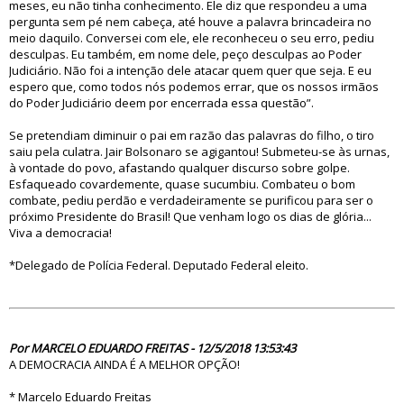
meses, eu não tinha conhecimento. Ele diz que respondeu a uma
pergunta sem pé nem cabeça, até houve a palavra brincadeira no
meio daquilo. Conversei com ele, ele reconheceu o seu erro, pediu
desculpas. Eu também, em nome dele, peço desculpas ao Poder
Judiciário. Não foi a intenção dele atacar quem quer que seja. E eu
espero que, como todos nós podemos errar, que os nossos irmãos
do Poder Judiciário deem por encerrada essa questão”.
Se pretendiam diminuir o pai em razão das palavras do filho, o tiro
saiu pela culatra. Jair Bolsonaro se agigantou! Submeteu-se às urnas,
à vontade do povo, afastando qualquer discurso sobre golpe.
Esfaqueado covardemente, quase sucumbiu. Combateu o bom
combate, pediu perdão e verdadeiramente se purificou para ser o
próximo Presidente do Brasil! Que venham logo os dias de glória...
Viva a democracia!
*Delegado de Polícia Federal. Deputado Federal eleito.
83305
Por MARCELO EDUARDO FREITAS - 12/5/2018 13:53:43
A DEMOCRACIA AINDA É A MELHOR OPÇÃO!
* Marcelo Eduardo Freitas