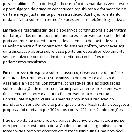
para os últimos. Essa definição da duração dos mandatos vem desde
a promulgação da primeira constituição republicana e foi mantida na
Carta em vigor justamente por essa tradição. Até hoje, no entanto,
nada se falou sobre um termo às sucessivas reeleições legislativas.
Em face da “sacralidade” dos dispositivos constitucionais que tratam
da duração dos mandatos parlamentares, representado pelo debate
praticamente inexistente acerca desse tema, a despeito de sua
relevância para o funcionamento do sistema político, propõe-se aqui
uma discussão aberta sobre esse ponto em específico, obviamente
sem prejuízo de outros: o fim das contínuas reeleições nos
parlamentos brasileiros.
Em um breve retrospecto sobre o assunto, observo que da análise
das atas das reuniões da Subcomissão do Poder Legislativo da
Assembleia Nacional Constituinte, constata-se que as discussões
sobre a duração de mandatos foram praticamente inexistentes. A
única emenda sobre o assunto foi apresentada pelo então
Constituinte Magüito Vilela. A emenda propunha a redução do
mandato de senador de oito para quatro anos. Realizada a votação, a
proposta foi rejeitada por 309 votos contra 121, com 21 abstenções.
Não se olvida da existência de países desenvolvidos, notadamente
europeus, com estendida duração dos mandatos legislativos, sem
tantos vícios como se observa em terras tupiniquins. Uma provável