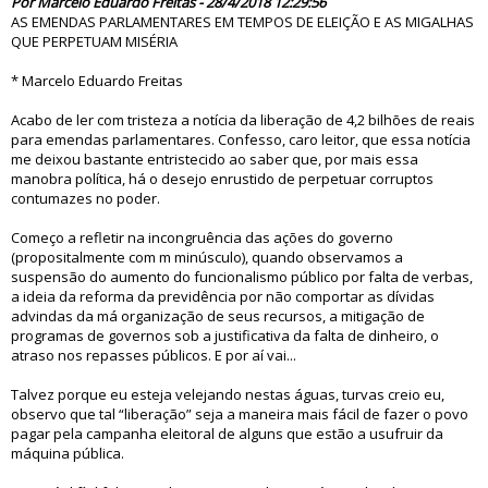
Por Marcelo Eduardo Freitas - 28/4/2018 12:29:56
AS EMENDAS PARLAMENTARES EM TEMPOS DE ELEIÇÃO E AS MIGALHAS
QUE PERPETUAM MISÉRIA
* Marcelo Eduardo Freitas
Acabo de ler com tristeza a notícia da liberação de 4,2 bilhões de reais
para emendas parlamentares. Confesso, caro leitor, que essa notícia
me deixou bastante entristecido ao saber que, por mais essa
manobra política, há o desejo enrustido de perpetuar corruptos
contumazes no poder.
Começo a refletir na incongruência das ações do governo
(propositalmente com m minúsculo), quando observamos a
suspensão do aumento do funcionalismo público por falta de verbas,
a ideia da reforma da previdência por não comportar as dívidas
advindas da má organização de seus recursos, a mitigação de
programas de governos sob a justificativa da falta de dinheiro, o
atraso nos repasses públicos. E por aí vai...
Talvez porque eu esteja velejando nestas águas, turvas creio eu,
observo que tal “liberação” seja a maneira mais fácil de fazer o povo
pagar pela campanha eleitoral de alguns que estão a usufruir da
máquina pública.