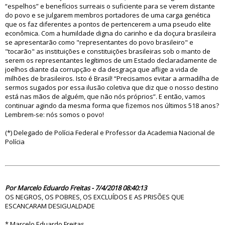
“espelhos” e benefícios surreais o suficiente para se verem distante
do povo e se julgarem membros portadores de uma carga genética
que os faz diferentes a pontos de pertencerem a uma pseudo elite
econômica. Com a humildade digna do carinho e da doçura brasileira
se apresentarão como "representantes do povo brasileiro" e
"tocarão" as instituições e constituições brasileiras sob o manto de
serem os representantes legítimos de um Estado declaradamente de
joelhos diante da corrupção e da desgraça que aflige a vida de
milhões de brasileiros. Isto é Brasil! “Precisamos evitar a armadilha de
sermos sugados por essa ilusão coletiva que diz que o nosso destino
está nas mãos de alguém, que não nós próprios”. E então, vamos
continuar agindo da mesma forma que fizemos nos últimos 518 anos?
Lembrem-se: nós somos o povo!
(*) Delegado de Polícia Federal e Professor da Academia Nacional de
Polícia
83233
Por Marcelo Eduardo Freitas - 7/4/2018 08:40:13
OS NEGROS, OS POBRES, OS EXCLUÍDOS E AS PRISÕES QUE
ESCANCARAM DESIGUALDADE
* Marcelo Eduardo Freitas