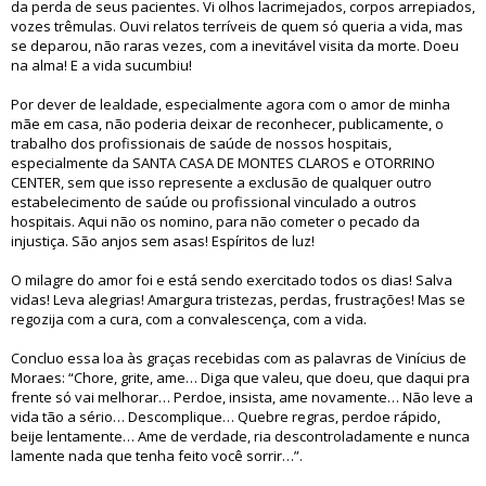
da perda de seus pacientes. Vi olhos lacrimejados, corpos arrepiados,
vozes trêmulas. Ouvi relatos terríveis de quem só queria a vida, mas
se deparou, não raras vezes, com a inevitável visita da morte. Doeu
na alma! E a vida sucumbiu!
Por dever de lealdade, especialmente agora com o amor de minha
mãe em casa, não poderia deixar de reconhecer, publicamente, o
trabalho dos profissionais de saúde de nossos hospitais,
especialmente da SANTA CASA DE MONTES CLAROS e OTORRINO
CENTER, sem que isso represente a exclusão de qualquer outro
estabelecimento de saúde ou profissional vinculado a outros
hospitais. Aqui não os nomino, para não cometer o pecado da
injustiça. São anjos sem asas! Espíritos de luz!
O milagre do amor foi e está sendo exercitado todos os dias! Salva
vidas! Leva alegrias! Amargura tristezas, perdas, frustrações! Mas se
regozija com a cura, com a convalescença, com a vida.
Concluo essa loa às graças recebidas com as palavras de Vinícius de
Moraes: “Chore, grite, ame… Diga que valeu, que doeu, que daqui pra
frente só vai melhorar… Perdoe, insista, ame novamente… Não leve a
vida tão a sério… Descomplique… Quebre regras, perdoe rápido,
beije lentamente… Ame de verdade, ria descontroladamente e nunca
lamente nada que tenha feito você sorrir…”.