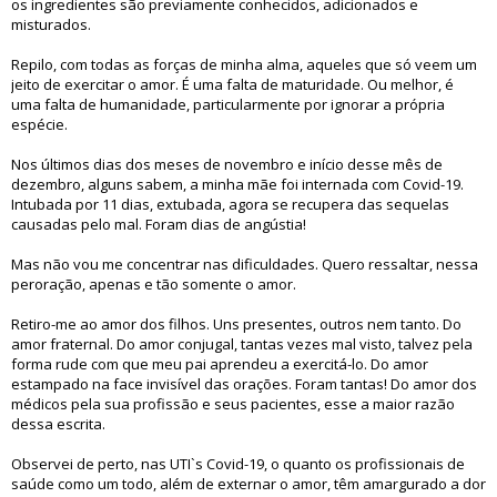
os ingredientes são previamente conhecidos, adicionados e
misturados.
Repilo, com todas as forças de minha alma, aqueles que só veem um
jeito de exercitar o amor. É uma falta de maturidade. Ou melhor, é
uma falta de humanidade, particularmente por ignorar a própria
espécie.
Nos últimos dias dos meses de novembro e início desse mês de
dezembro, alguns sabem, a minha mãe foi internada com Covid-19.
Intubada por 11 dias, extubada, agora se recupera das sequelas
causadas pelo mal. Foram dias de angústia!
Mas não vou me concentrar nas dificuldades. Quero ressaltar, nessa
peroração, apenas e tão somente o amor.
Retiro-me ao amor dos filhos. Uns presentes, outros nem tanto. Do
amor fraternal. Do amor conjugal, tantas vezes mal visto, talvez pela
forma rude com que meu pai aprendeu a exercitá-lo. Do amor
estampado na face invisível das orações. Foram tantas! Do amor dos
médicos pela sua profissão e seus pacientes, esse a maior razão
dessa escrita.
Observei de perto, nas UTI`s Covid-19, o quanto os profissionais de
saúde como um todo, além de externar o amor, têm amargurado a dor