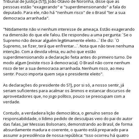
Tribunal de Justiça (STJ), João Otávio de Noronha, disse que as
pessoas estão "exagerando" e "superdimensionando" a fala do
deputado. Para ele, não há "nenhum risco" de o Brasil "ter a sua
democracia arranhada".
"Nitidamente não vi nenhum interesse de ameaça. Estão exagerando
na dimensão do que ele falou. Ele respondeu a uma pergunta: `Se o
Supremo não deixar alguém legitimamente eleito...` Ele diz: `O
Supremo, se fizer, terá que enfrentar...`. Nota que não teve nenhuma
intenção. Com a devida vênia, eu acho que estão
superdimensionando a declaração feita antes do primeiro turno. De
modo algum [existe risco à democracia]. O Brasil não corre nenhum
risco de ter a sua democracia arranhada. Nenhum risco, ao meu
sentir. Pouco importa quem seja o presidente eleito".
As declarações do presidente do STJ, por si só, a nosso sentir, já
seriam suficientes para acalmar os ânimos e estancar discursos de
aproveitadores que, no jogo político, pouco se preocupam com a
verdade.
Contudo, a verdadeira lição democrática, o genuíno senso de
responsabilidade, o lídimo pedido de desculpas veio do pai do autor
das falas, Jair Messias Bolsonaro, demonstrando ao Brasil, de forma
absurdamente madura e coerente, o quanto está preparado para
assumir a presidência de nossa república: “Isso ocorreu há quatro