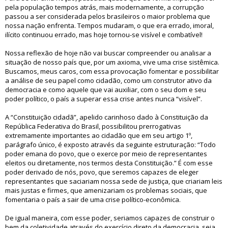
pela população tempos atrás, mais modernamente, a corrupção
passou a ser considerada pelos brasileiros o maior problema que
nossa nação enfrenta. Tempos mudaram, o que era errado, imoral,
ilícito continuou errado, mas hoje tornou-se visível e combatível!
Nossa reflexão de hoje não vai buscar compreender ou analisar a
situação de nosso país que, por um axioma, vive uma crise sistêmica.
Buscamos, meus caros, com essa provocação fomentar e possibilitar
a análise de seu papel como cidadão, como um construtor ativo da
democracia e como aquele que vai auxiliar, com o seu dom e seu
poder político, o país a superar essa crise antes nunca “visível”.
A “Constituição cidadã”, apelido carinhoso dado à Constituição da
República Federativa do Brasil, possibilitou prerrogativas
extremamente importantes ao cidadão que em seu artigo 1º,
parágrafo único, é exposto através da seguinte estruturação: “Todo
poder emana do povo, que o exerce por meio de representantes
eleitos ou diretamente, nos termos desta Constituição.” É com esse
poder derivado de nós, povo, que seremos capazes de eleger
representantes que saciariam nossa sede de justiça, que criariam leis
mais justas e firmes, que amenizariam os problemas sociais, que
fomentaria o país a sair de uma crise político-econômica.
De igual maneira, com esse poder, seriamos capazes de construir o
bem da coletividade através do exercício direto da democracia, seja