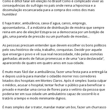
Como é difícil falar em eleição no Brasil! Como é complicado viver as
consequências do sufrágio no país onde reina a hipocrisia e a
dissimulação escancarada para a compra dos votos dos mais
humildes!
E haja trator, ambulância, caixa d´agua, canos, emprego,
aposentadoria... É a indústria de distribuição de miséria que sempre
reina em ano de eleição! Estupra-se a democracia por um botijão de
gás, uma panela de pressão ou um punhado de moedas...
As pessoas precisam entender que devem escolher os bons políticos
pelo seu histórico de vida, trabalho, conquistas. Decidir por aquele
que enxerga o povo e vê sua real necessidade, não pelas esmolas
ganhadas através de falsas promessas e de uma “cara deslavada”,
aparecendo de quatro em quatro anos em sua cidade.
É muito mais fácil dar a ambulância, fazer uma festa para a entregá-la
e depois usá-la para mandar o cidadão morrer nos corredores
lotados dos hospitais em Montes Claros. Após é simples: basta culpar
o médico, acusar o hospital, tentar fechar o público para beneficiar o
privado e mandar uma coroa de flores para o velório da pessoa que
poderia ter em sua cidade um ambulatório capaz de socorrê-lo e
tratá-lo a tempo e modo minimante dignos.
É mais simples dar o trator, mandar matar um boi, fazer um churrasco