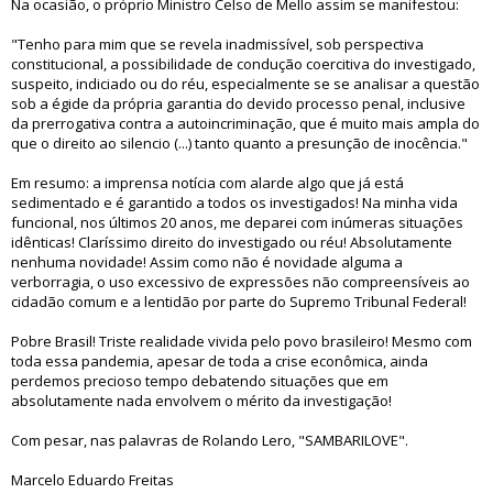
Na ocasião, o próprio Ministro Celso de Mello assim se manifestou:
"Tenho para mim que se revela inadmissível, sob perspectiva
constitucional, a possibilidade de condução coercitiva do investigado,
suspeito, indiciado ou do réu, especialmente se se analisar a questão
sob a égide da própria garantia do devido processo penal, inclusive
da prerrogativa contra a autoincriminação, que é muito mais ampla do
que o direito ao silencio (...) tanto quanto a presunção de inocência."
Em resumo: a imprensa notícia com alarde algo que já está
sedimentado e é garantido a todos os investigados! Na minha vida
funcional, nos últimos 20 anos, me deparei com inúmeras situações
idênticas! Claríssimo direito do investigado ou réu! Absolutamente
nenhuma novidade! Assim como não é novidade alguma a
verborragia, o uso excessivo de expressões não compreensíveis ao
cidadão comum e a lentidão por parte do Supremo Tribunal Federal!
Pobre Brasil! Triste realidade vivida pelo povo brasileiro! Mesmo com
toda essa pandemia, apesar de toda a crise econômica, ainda
perdemos precioso tempo debatendo situações que em
absolutamente nada envolvem o mérito da investigação!
Com pesar, nas palavras de Rolando Lero, "SAMBARILOVE".
Marcelo Eduardo Freitas