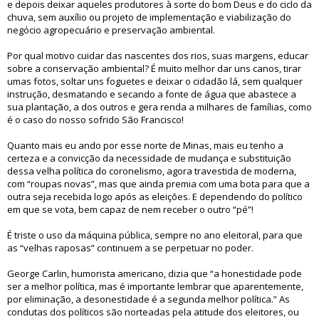
e depois deixar aqueles produtores à sorte do bom Deus e do ciclo da
chuva, sem auxílio ou projeto de implementação e viabilização do
negócio agropecuário e preservação ambiental.
Por qual motivo cuidar das nascentes dos rios, suas margens, educar
sobre a conservação ambiental? É muito melhor dar uns canos, tirar
umas fotos, soltar uns foguetes e deixar o cidadão lá, sem qualquer
instrução, desmatando e secando a fonte de água que abastece a
sua plantação, a dos outros e gera renda a milhares de famílias, como
é o caso do nosso sofrido São Francisco!
Quanto mais eu ando por esse norte de Minas, mais eu tenho a
certeza e a convicção da necessidade de mudança e substituição
dessa velha política do coronelismo, agora travestida de moderna,
com “roupas novas”, mas que ainda premia com uma bota para que a
outra seja recebida logo após as eleições. E dependendo do político
em que se vota, bem capaz de nem receber o outro “pé”!
É triste o uso da máquina pública, sempre no ano eleitoral, para que
as “velhas raposas” continuem a se perpetuar no poder.
George Carlin, humorista americano, dizia que “a honestidade pode
ser a melhor política, mas é importante lembrar que aparentemente,
por eliminação, a desonestidade é a segunda melhor política.” As
condutas dos políticos são norteadas pela atitude dos eleitores, ou