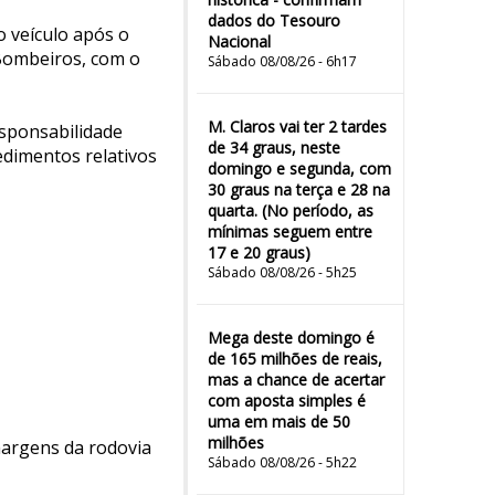
dados do Tesouro
o veículo após o
Nacional
 Bombeiros, com o
Sábado 08/08/26 - 6h17
M. Claros vai ter 2 tardes
esponsabilidade
de 34 graus, neste
edimentos relativos
domingo e segunda, com
30 graus na terça e 28 na
quarta. (No período, as
mínimas seguem entre
17 e 20 graus)
Sábado 08/08/26 - 5h25
Mega deste domingo é
de 165 milhões de reais,
mas a chance de acertar
com aposta simples é
uma em mais de 50
milhões
margens da rodovia
Sábado 08/08/26 - 5h22