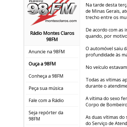
Na tarde desta terç
de Minas Gerais, a
trecho entre os mun
De acordo com as i
Rádio Montes Claros
quando, por motivo
98FM
O automóvel saiu d
Anuncie na 98FM
profundidade às ma
Ouça a 98FM
No veículo estavam
Conheça a 98FM
Todas as vítimas a
durante o atendime
Peça sua música
A vítima do sexo f
Fale com a Rádio
Corpo de Bombeiros
Seja repórter da
As duas vítimas do
98FM
do Serviço de Aten