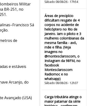
Sábado 08/08/26 - 17h54
 Bombeiros Militar
na BR-251, no
251.
Áreas de precipício
dificultam resgate de 4
alinas–Francisco Sá
corpos no acidente de
helicóptero no Rio de
eção.
Janeiro. Iam o piloto e 3
mulheres colombianas da
 metros de
mesma família - avó,
mãe e filha. (Veja
imagens no
@montesclaroscom, o
Instagram da 98FM, no
facebook
adas e estáveis
Montesclaroscom
Radiomoc e no
whatsapp)
nave Arcanjo, do
Sábado 08/08/26 - 12h37
Carga tributária atinge o
rte Avançado (USA)
maior patamar da série
histórica - confirmam