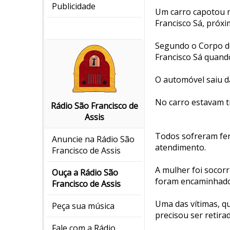
Publicidade
Um carro capotou na
Francisco Sá, próx
Segundo o Corpo de
Francisco Sá quand
O automóvel saiu d
No carro estavam t
Rádio São Francisco de
Assis
Todos sofreram fer
Anuncie na Rádio São
atendimento.
Francisco de Assis
A mulher foi socor
Ouça a Rádio São
foram encaminhado
Francisco de Assis
Uma das vítimas, qu
Peça sua música
precisou ser retir
Fale com a Rádio