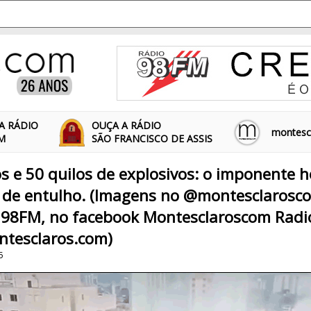
A RÁDIO
OUÇA A RÁDIO
montescl
FM
SÃO FRANCISCO DE ASSIS
 e 50 quilos de explosivos: o imponente ho
 de entulho. (Imagens no @montesclarosc
 98FM, no facebook Montesclaroscom Radi
tesclaros.com)
5