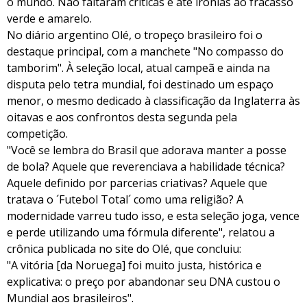
o mundo. Não faltaram críticas e até ironias ao fracasso
verde e amarelo.
No diário argentino Olé, o tropeço brasileiro foi o
destaque principal, com a manchete "No compasso do
tamborim". À seleção local, atual campeã e ainda na
disputa pelo tetra mundial, foi destinado um espaço
menor, o mesmo dedicado à classificação da Inglaterra às
oitavas e aos confrontos desta segunda pela
competição.
"Você se lembra do Brasil que adorava manter a posse
de bola? Aquele que reverenciava a habilidade técnica?
Aquele definido por parcerias criativas? Aquele que
tratava o ´Futebol Total´ como uma religião? A
modernidade varreu tudo isso, e esta seleção joga, vence
e perde utilizando uma fórmula diferente", relatou a
crônica publicada no site do Olé, que concluiu:
"A vitória [da Noruega] foi muito justa, histórica e
explicativa: o preço por abandonar seu DNA custou o
Mundial aos brasileiros".