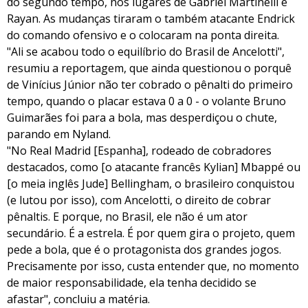
do segundo tempo, nos lugares de Gabriel Martinelli e
Rayan. As mudanças tiraram o também atacante Endrick
do comando ofensivo e o colocaram na ponta direita.
"Ali se acabou todo o equilíbrio do Brasil de Ancelotti",
resumiu a reportagem, que ainda questionou o porquê
de Vinícius Júnior não ter cobrado o pênalti do primeiro
tempo, quando o placar estava 0 a 0 - o volante Bruno
Guimarães foi para a bola, mas desperdiçou o chute,
parando em Nyland.
"No Real Madrid [Espanha], rodeado de cobradores
destacados, como [o atacante francês Kylian] Mbappé ou
[o meia inglês Jude] Bellingham, o brasileiro conquistou
(e lutou por isso), com Ancelotti, o direito de cobrar
pênaltis. E porque, no Brasil, ele não é um ator
secundário. É a estrela. É por quem gira o projeto, quem
pede a bola, que é o protagonista dos grandes jogos.
Precisamente por isso, custa entender que, no momento
de maior responsabilidade, ela tenha decidido se
afastar", concluiu a matéria.