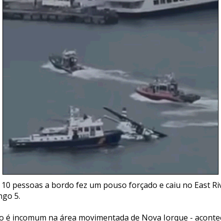
10 pessoas a bordo fez um pouso forçado e caiu no East Ri
ngo 5.
ão é incomum na área movimentada de Nova Iorque - aconte