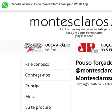
Receba as notícias do montesclaros.com pelo WhatsApp
Um olhar para o que é notícia em toda parte
Uma janela para Montes Claros
(38) 3229-9800
OUÇA A RÁDIO
OUÇA 
98 FM
93,5 
Pouso forçado
Fale conosco
@montesclaro
Conheça-nos
Montesclaros
Domingo 05/07/26 - 17h0
Principal
Mural
Eu te procuro