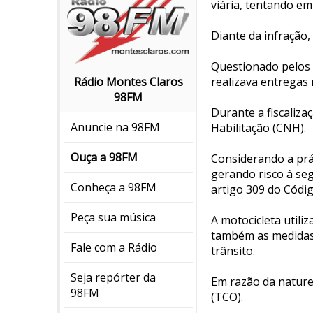
viária, tentando em
Diante da infração,
Questionado pelos p
realizava entrega
Rádio Montes Claros
98FM
Durante a fiscaliza
Anuncie na 98FM
Habilitação (CNH).
Ouça a 98FM
Considerando a prá
gerando risco à seg
Conheça a 98FM
artigo 309 do Códig
Peça sua música
A motocicleta utili
também as medidas a
Fale com a Rádio
trânsito.
Seja repórter da
Em razão da nature
98FM
(TCO).