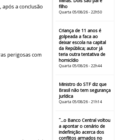
Minas. Dois são pai e
, após a conclusão
filho
Quarta 05/08/26 - 22h50
Criança de 11 anos é
golpeada a faca ao
deixar escola na capital
da República; autor já
ras perigosas com
teria outra tentativa de
homicídio
Quarta 05/08/26 - 22h44
Ministro do STF diz que
Brasil não tem segurança
jurídica
Quarta 05/08/26 - 21h14
˜...o Banco Central voltou
a apontar o cenário de
indefinição acerca dos
conflitos armados no