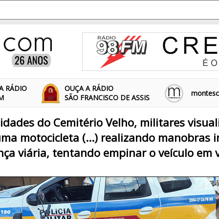
A RÁDIO
OUÇA A RÁDIO
montescl
FM
SÃO FRANCISCO DE ASSIS
midades do Cemitério Velho, militares visua
ma motocicleta (...) realizando manobras 
ça viária, tentando empinar o veículo em v