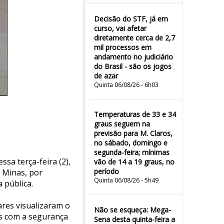
Decisão do STF, já em
curso, vai afetar
diretamente cerca de 2,7
mil processos em
andamento no judiciário
do Brasil - são os jogos
de azar
Quinta 06/08/26 - 6h03
Temperaturas de 33 e 34
graus seguem na
previsão para M. Claros,
no sábado, domingo e
segunda-feira; mínimas
ssa terça-feira (2),
vão de 14 a 19 graus, no
período
e Minas, por
Quinta 06/08/26 - 5h49
 pública.
res visualizaram o
Não se esqueça: Mega-
s com a segurança
Sena desta quinta-feira a