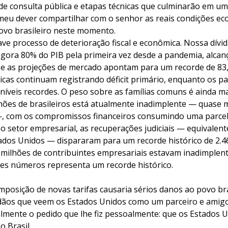
 de consulta pública e etapas técnicas que culminarão em um
meu dever compartilhar com o senhor as reais condições e
ovo brasileiro neste momento.
ave processo de deterioração fiscal e econômica. Nossa dív
agora 80% do PIB pela primeira vez desde a pandemia, alcan
— e as projeções de mercado apontam para um recorde de 83,
licas continuam registrando déficit primário, enquanto os 
 níveis recordes. O peso sobre as famílias comuns é ainda m
lhões de brasileiros está atualmente inadimplente — quase 
—, com os compromissos financeiros consumindo uma parce
No setor empresarial, as recuperações judiciais — equivalent
ados Unidos — dispararam para um recorde histórico de 2.
 milhões de contribuintes empresariais estavam inadimplente
es números representa um recorde histórico.
mposição de novas tarifas causaria sérios danos ao povo br
dãos que veem os Estados Unidos como um parceiro e amigo.
almente o pedido que lhe fiz pessoalmente: que os Estados 
 Brasil.