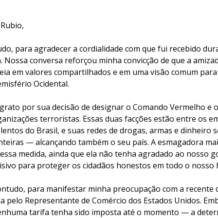
 Rubio,
udo, para agradecer a cordialidade com que fui recebido du
n. Nossa conversa reforçou minha convicção de que a amiza
eia em valores compartilhados e em uma visão comum para 
misfério Ocidental.
 grato por sua decisão de designar o Comando Vermelho e 
ganizações terroristas. Essas duas facções estão entre os
lentos do Brasil, e suas redes de drogas, armas e dinheiro
nteiras — alcançando também o seu país. A esmagadora mai
u essa medida, ainda que ela não tenha agradado ao nosso go
isivo para proteger os cidadãos honestos em todo o nosso 
ontudo, para manifestar minha preocupação com a recente 
a pelo Representante de Comércio dos Estados Unidos. Em
nhuma tarifa tenha sido imposta até o momento — a dete