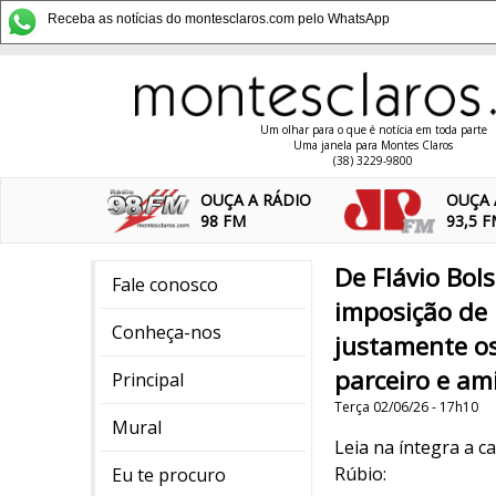
Receba as notícias do montesclaros.com pelo WhatsApp
Um olhar para o que é notícia em toda parte
Uma janela para Montes Claros
(38) 3229-9800
OUÇA A RÁDIO
OUÇA 
98 FM
93,5 
De Flávio Bols
Fale conosco
imposição de 
Conheça-nos
justamente o
parceiro e am
Principal
Terça 02/06/26 - 17h10
Mural
Leia na íntegra a c
Rúbio:
Eu te procuro