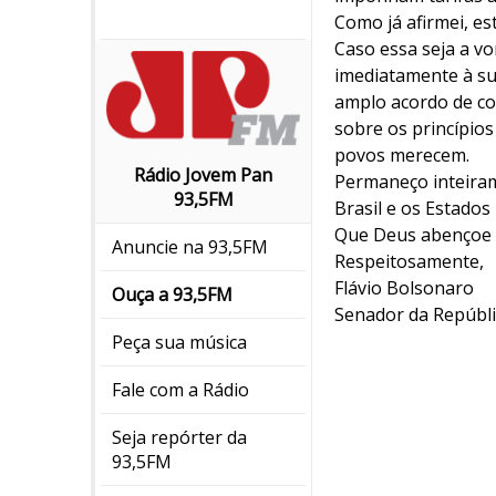
Como já afirmei, es
Caso essa seja a v
imediatamente à su
amplo acordo de co
sobre os princípios
povos merecem.
Rádio Jovem Pan
Permaneço inteiram
93,5FM
Brasil e os Estados
Que Deus abençoe o
Anuncie na 93,5FM
Respeitosamente,
Flávio Bolsonaro
Ouça a 93,5FM
Senador da Repúblic
Peça sua música
Fale com a Rádio
Seja repórter da
93,5FM