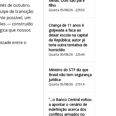
Minas. Dois são pai e
 mês de outubro.
filho
Quarta 05/08/26 - 22h50
uipe de transição
nte possível, um
ões — construído
Criança de 11 anos é
égica que nossos
golpeada a faca ao
deixar escola na capital
da República; autor já
izade entre o
teria outra tentativa de
homicídio
Quarta 05/08/26 - 22h44
Ministro do STF diz que
Brasil não tem segurança
jurídica
Quarta 05/08/26 - 21h14
˜...o Banco Central voltou
a apontar o cenário de
indefinição acerca dos
conflitos armados no