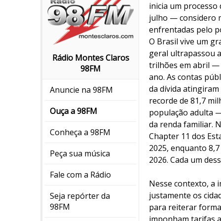
inicia um processo
julho — considero 
enfrentadas pelo p
O Brasil vive um gr
geral ultrapassou 
Rádio Montes Claros
trilhões em abril 
98FM
ano. As contas púb
da dívida atingiram
Anuncie na 98FM
recorde de 81,7 mi
Ouça a 98FM
população adulta 
da renda familiar. 
Conheça a 98FM
Chapter 11 dos Est
2025, enquanto 8,7
Peça sua música
2026. Cada um dess
Fale com a Rádio
Nesse contexto, a i
justamente os cida
Seja repórter da
98FM
para reiterar form
imponham tarifas ao