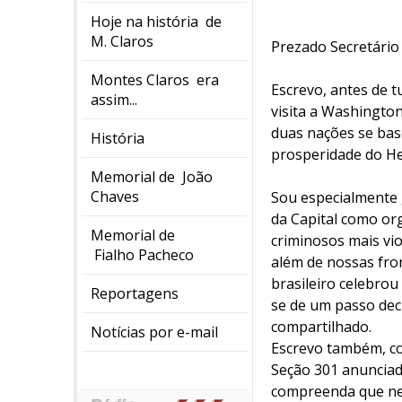
Hoje na história de
M. Claros
Prezado Secretário
Montes Claros era
Escrevo, antes de t
assim...
visita a Washingto
duas nações se bas
História
prosperidade do He
Memorial de João
Chaves
Sou especialmente
da Capital como or
Memorial de
criminosos mais vio
Fialho Pacheco
além de nossas fro
brasileiro celebro
Reportagens
se de um passo dec
compartilhado.
Notícias por e-mail
Escrevo também, c
Seção 301 anunciad
compreenda que ne