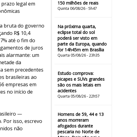
150 milhões de reais
 prazo legal em
Quinta 06/08/26 - 5h47
conômicas
ida bruta do governo
Na próxima quarta,
eclipse total do sol
çando R$ 10,4
poderá ser visto em
7% até o fim do
parte da Europa, quando
pagamentos de juros
for 14h45m em Brasília
ais alarmante: um
Quarta 05/08/26 - 23h35
metade da
la sem precedentes
Estudo comprova:
es brasileiras ao
picapes e SUVs grandes
466 empresas em
são os mais letais em
acidentes
s no início de
Quarta 05/08/26 - 22h57
asileiro —
Homens de 59, 44 e 13
anos morreram
 Por isso, escrevo
afogados durante
Unidos não
pescaria no Norte de