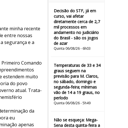
Decisão do STF, já em
curso, vai afetar
diretamente cerca de 2,7
mil processos em
rante minha recente
andamento no judiciário
de entre nossas
do Brasil - são os jogos
a segurança e a
de azar
Quinta 06/08/26 - 6h03
o Primeiro Comando
Temperaturas de 33 e 34
 empreendimentos
graus seguem na
 se estendem muito
previsão para M. Claros,
no sábado, domingo e
oria do povo
segunda-feira; mínimas
verno atual. Trata-
vão de 14 a 19 graus, no
hemisfério
período
Quinta 06/08/26 - 5h49
determinação da
bora eu
Não se esqueça: Mega-
rminação apenas
Sena desta quinta-feira a