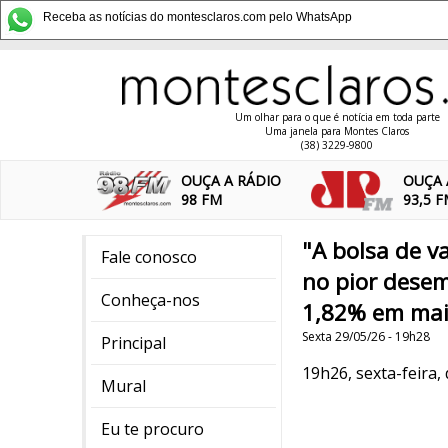
Receba as notícias do montesclaros.com pelo WhatsApp
Um olhar para o que é notícia em toda parte
Uma janela para Montes Claros
(38) 3229-9800
OUÇA A RÁDIO
OUÇA 
98 FM
93,5 
"A bolsa de 
Fale conosco
no pior desem
Conheça-nos
1,82% em ma
Sexta 29/05/26 - 19h28
Principal
19h26, sexta-feira,
Mural
Eu te procuro