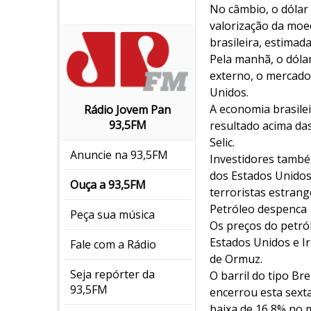
No câmbio, o dólar 
valorização da moed
brasileira, estimad
Pela manhã, o dóla
externo, o mercado
Unidos.
A economia brasilei
Rádio Jovem Pan
93,5FM
resultado acima das
Selic.
Anuncie na 93,5FM
Investidores també
dos Estados Unidos
Ouça a 93,5FM
terroristas estrang
Petróleo despenca
Peça sua música
Os preços do petró
Estados Unidos e Ir
Fale com a Rádio
de Ormuz.
Seja repórter da
O barril do tipo Br
93,5FM
encerrou esta sexta
baixa de 16,8% no 