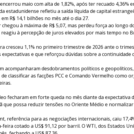
encerrou maio com alta de 1,82%, após ter recuado 4,36% em
a estadunidense refletiu a saída líquida de capital estrange
a em R$ 14,1 bilhões no mês até o dia 27.
r chegou à máxima de R$ 5,07, mas perdeu força ao longo do 
 reagiu à percepção de juros elevados por mais tempo no Br
ra cresceu 1,1% no primeiro trimestre de 2026 ante o trimes
 expectativas e que reforçou dúvidas sobre a continuidade d
m acompanharam desdobramentos políticos e geopolíticos, 
 de classificar as facções PCC e Comando Vermelho como o
eiras.
leo fecharam em forte queda no mês diante da expectativa 
ã que possa reduzir tensões no Oriente Médio e normalizar 
ent, referência para as negociações internacionais, caiu 17,
-feira cotado a US$ 91,12 por barril. O WTI, dos Estados U
mês, fechando a US$ 87,36.