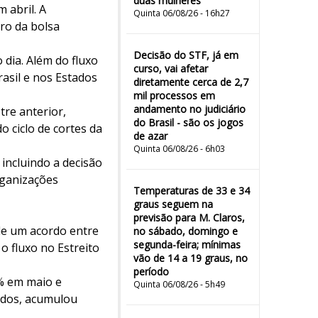
duas mulheres"
 abril. A
Quinta 06/08/26 - 16h27
iro da bolsa
Decisão do STF, já em
dia. Além do fluxo
curso, vai afetar
asil e nos Estados
diretamente cerca de 2,7
mil processos em
andamento no judiciário
tre anterior,
do Brasil - são os jogos
o ciclo de cortes da
de azar
Quinta 06/08/26 - 6h03
incluindo a decisão
rganizações
Temperaturas de 33 e 34
graus seguem na
previsão para M. Claros,
de um acordo entre
no sábado, domingo e
segunda-feira; mínimas
o fluxo no Estreito
vão de 14 a 19 graus, no
período
4% em maio e
Quinta 06/08/26 - 5h49
nidos, acumulou