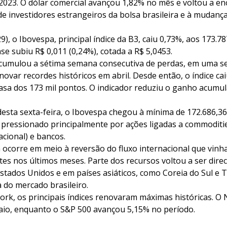
2023. O dólar comercial avançou 1,82% no mês e voltou a en
de investidores estrangeiros da bolsa brasileira e à mudança
9), o Ibovespa, principal índice da B3, caiu 0,73%, aos 173.7
e subiu R$ 0,011 (0,24%), cotada a R$ 5,0453.
 acumulou a sétima semana consecutiva de perdas, em uma se
ovar recordes históricos em abril. Desde então, o índice cai
casa dos 173 mil pontos. O indicador reduziu o ganho acumu
esta sexta-feira, o Ibovespa chegou à mínima de 172.686,3
, pressionado principalmente por ações ligadas a commoditi
cional) e bancos.
a ocorre em meio à reversão do fluxo internacional que vin
s nos últimos meses. Parte dos recursos voltou a ser dire
stados Unidos e em países asiáticos, como Coreia do Sul e 
a do mercado brasileiro.
ork, os principais índices renovaram máximas históricas. 
aio, enquanto o S&P 500 avançou 5,15% no período.