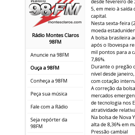
desde fevereiro de 
5, em meio à saída 
capital.
Nesta sexta-feira (2
moeda estadunidens
Rádio Montes Claros
A bolsa brasileira
98FM
após o Ibovespa ren
mil pontos para a 
Anuncie na 98FM
7,86%.
Durante o pregão d
Ouça a 98FM
nível desde janeiro
Conheça a 98FM
com cotação interna
A correção da bols
Peça sua música
mercados emergente
de tecnologia nos E
Fale com a Rádio
atratividade relativ
Na bolsa de Nova Y
Seja repórter da
alta de 8,36% em m
98FM
Pressão cambial