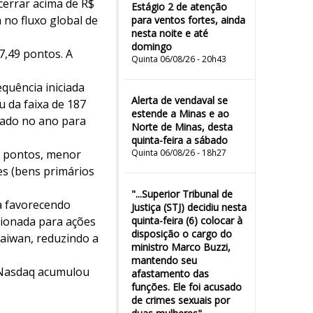
cerrar acima de R$
Estágio 2 de atenção
 no fluxo global de
para ventos fortes, ainda
nesta noite e até
domingo
87,49 pontos. A
Quinta 06/08/26 - 20h43
quência iniciada
Alerta de vendaval se
u da faixa de 187
estende a Minas e ao
lado no ano para
Norte de Minas, desta
quinta-feira a sábado
6 pontos, menor
Quinta 06/08/26 - 18h27
es (bens primários
"...Superior Tribunal de
ha favorecendo
Justiça (STJ) decidiu nesta
cionada para ações
quinta-feira (6) colocar à
disposição o cargo do
Taiwan, reduzindo a
ministro Marco Buzzi,
mantendo seu
O Nasdaq acumulou
afastamento das
funções. Ele foi acusado
de crimes sexuais por