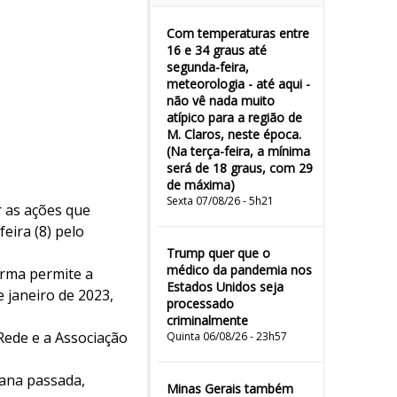
Com temperaturas entre
16 e 34 graus até
segunda-feira,
meteorologia - até aqui -
não vê nada muito
atípico para a região de
M. Claros, neste época.
(Na terça-feira, a mínima
será de 18 graus, com 29
de máxima)
Sexta 07/08/26 - 5h21
r as ações que
eira (8) pelo
Trump quer que o
médico da pandemia nos
orma permite a
Estados Unidos seja
 janeiro de 2023,
processado
criminalmente
ede e a Associação
Quinta 06/08/26 - 23h57
mana passada,
Minas Gerais também