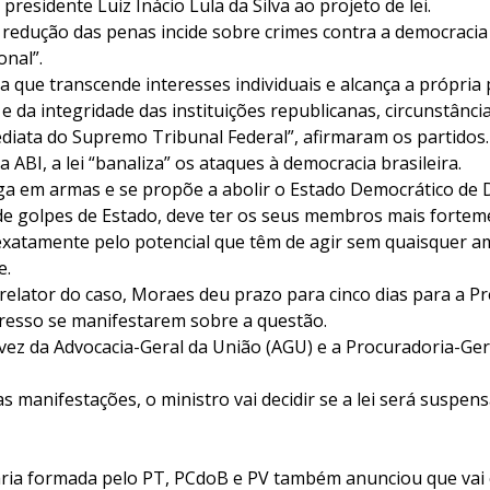
residente Luiz Inácio Lula da Silva ao projeto de lei.
a redução das penas incide sobre crimes contra a democraci
onal”.
a que transcende interesses individuais e alcança a própria
 da integridade das instituições republicanas, circunstânci
ediata do Supremo Tribunal Federal”, afirmaram os partidos.
ABI, a lei “banaliza” os ataques à democracia brasileira.
ga em armas e se propõe a abolir o Estado Democrático de D
 de golpes de Estado, deve ter os seus membros mais forte
 exatamente pelo potencial que têm de agir sem quaisquer a
e.
relator do caso, Moraes deu prazo para cinco dias para a Pr
resso se manifestarem sobre a questão.
vez da Advocacia-Geral da União (AGU) e a Procuradoria-Ger
s manifestações, o ministro vai decidir se a lei será suspen
ária formada pelo PT, PCdoB e PV também anunciou que vai c