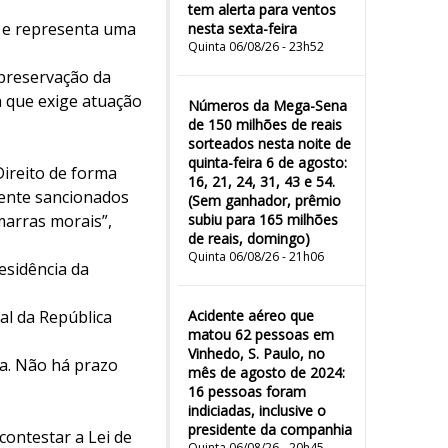
tem alerta para ventos
a e representa uma
nesta sexta-feira
Quinta 06/08/26 - 23h52
 preservação da
a que exige atuação
Números da Mega-Sena
de 150 milhões de reais
sorteados nesta noite de
quinta-feira 6 de agosto:
ireito de forma
16, 21, 24, 31, 43 e 54.
mente sancionados
(Sem ganhador, prêmio
marras morais”,
subiu para 165 milhões
de reais, domingo)
Quinta 06/08/26 - 21h06
esidência da
al da República
Acidente aéreo que
matou 62 pessoas em
Vinhedo, S. Paulo, no
sa. Não há prazo
mês de agosto de 2024:
16 pessoas foram
indiciadas, inclusive o
presidente da companhia
ontestar a Lei de
Quinta 06/08/26 - 20h45