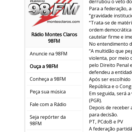
derrubou o veto do p
Para a federação, 
“gravidade instituci
“Trata-se de matéri
ordem democrática e
Rádio Montes Claros
cautelar firme e im
98FM
No entendimento da 
“A multidão que pe
Anuncie na 98FM
violenta, por meio
pelo Direito Penal
Ouça a 98FM
defendeu a entidad
Conheça a 98FM
Após ser escolhido 
República e o Cong
Peça sua música
Em seguida, será a 
(PGR).
Fale com a Rádio
Depois de receber a
para decisão.
Seja repórter da
PT, PCdoB e PV
98FM
A federação partid