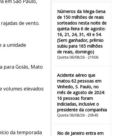
va em São Paulo,
Números da Mega-Sena
de 150 milhões de reais
 rajadas de vento.
sorteados nesta noite de
quinta-feira 6 de agosto:
16, 21, 24, 31, 43 e 54.
(Sem ganhador, prêmio
 e a umidade
subiu para 165 milhões
de reais, domingo)
Quinta 06/08/26 - 21h06
ta para Goiás, Mato
Acidente aéreo que
matou 62 pessoas em
Vinhedo, S. Paulo, no
 e volumes elevados
mês de agosto de 2024:
16 pessoas foram
indiciadas, inclusive o
presidente da companhia
Quinta 06/08/26 - 20h45
nício da temporada
Rio de Janeiro entra em