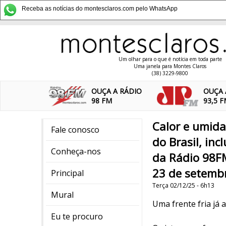
Receba as notícias do montesclaros.com pelo WhatsApp
Um olhar para o que é notícia em toda parte
Uma janela para Montes Claros
(38) 3229-9800
OUÇA A RÁDIO
OUÇA 
98 FM
93,5 
Calor e umid
Fale conosco
do Brasil, in
Conheça-nos
da Rádio 98FM
23 de setemb
Principal
Terça 02/12/25 - 6h13
Mural
Uma frente fria já 
Eu te procuro