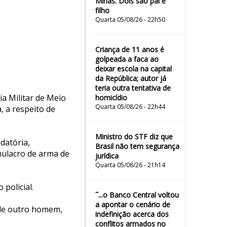
Minas. Dois são pai e
filho
Quarta 05/08/26 - 22h50
Criança de 11 anos é
golpeada a faca ao
deixar escola na capital
da República; autor já
teria outra tentativa de
ia Militar de Meio
homicídio
Quarta 05/08/26 - 22h44
, a respeito de
Ministro do STF diz que
datória,
Brasil não tem segurança
mulacro de arma de
jurídica
Quarta 05/08/26 - 21h14
policial.
˜...o Banco Central voltou
a apontar o cenário de
 de outro homem,
indefinição acerca dos
conflitos armados no