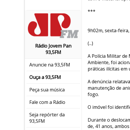
***
9h02m, sexta-feira, 
(...)
Rádio Jovem Pan
93,5FM
A Polícia Militar d
Ambiente, foi acion
Anuncie na 93,5FM
práticas ilícitas e
Ouça a 93,5FM
A denúncia relatava
manutenção de anima
Peça sua música
fogo.
Fale com a Rádio
O imóvel foi identi
Seja repórter da
Durante o deslocam
93,5FM
de, 41 anos, ambos 