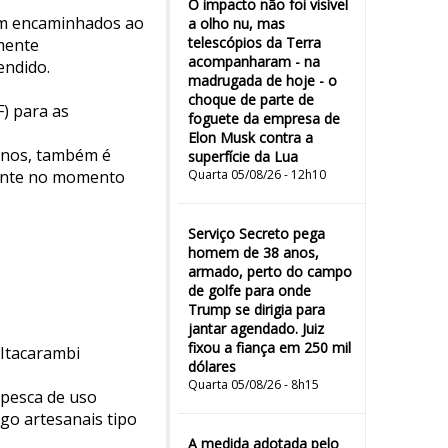
O impacto não foi visível
ram encaminhados ao
a olho nu, mas
telescópios da Terra
rmente
acompanharam - na
endido.
madrugada de hoje - o
choque de parte de
F) para as
foguete da empresa de
Elon Musk contra a
anos, também é
superfície da Lua
sente no momento
Quarta 05/08/26 - 12h10
Serviço Secreto pega
homem de 38 anos,
armado, perto do campo
de golfe para onde
Trump se dirigia para
jantar agendado. Juiz
fixou a fiança em 250 mil
 Itacarambi
dólares
Quarta 05/08/26 - 8h15
 pesca de uso
go artesanais tipo
A medida adotada pelo