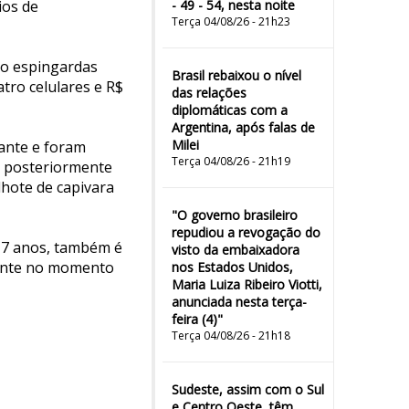
ios de
- 49 - 54, nesta noite
Terça 04/08/26 - 21h23
ro espingardas
Brasil rebaixou o nível
tro celulares e R$
das relações
diplomáticas com a
Argentina, após falas de
Milei
ante e foram
Terça 04/08/26 - 21h19
o posteriormente
ilhote de capivara
"O governo brasileiro
repudiou a revogação do
 17 anos, também é
visto da embaixadora
sente no momento
nos Estados Unidos,
Maria Luiza Ribeiro Viotti,
anunciada nesta terça-
feira (4)"
Terça 04/08/26 - 21h18
Sudeste, assim com o Sul
e Centro Oeste, têm