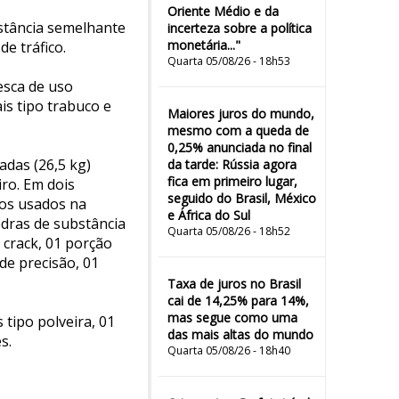
Oriente Médio e da
stância semelhante
incerteza sobre a política
monetária..."
e tráfico.
Quarta 05/08/26 - 18h53
esca de uso
is tipo trabuco e
Maiores juros do mundo,
mesmo com a queda de
0,25% anunciada no final
adas (26,5 kg)
da tarde: Rússia agora
fica em primeiro lugar,
ro. Em dois
seguido do Brasil, México
tos usados na
e África do Sul
edras de substância
Quarta 05/08/26 - 18h52
 crack, 01 porção
de precisão, 01
Taxa de juros no Brasil
cai de 14,25% para 14%,
mas segue como uma
tipo polveira, 01
das mais altas do mundo
s.
Quarta 05/08/26 - 18h40