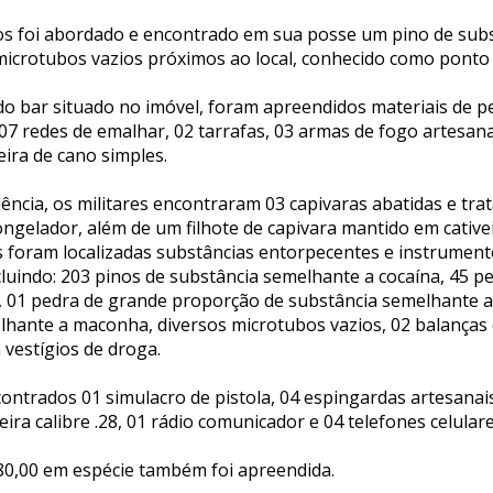
s foi abordado e encontrado em sua posse um pino de sub
microtubos vazios próximos ao local, conhecido como ponto d
o bar situado no imóvel, foram apreendidos materiais de p
 07 redes de emalhar, 02 tarrafas, 03 armas de fogo artesana
ira de cano simples.
dência, os militares encontraram 03 capivaras abatidas e trat
gelador, além de um filhote de capivara mantido em cativei
 foram localizadas substâncias entorpecentes e instrumen
cluindo: 203 pinos de substância semelhante a cocaína, 45 p
, 01 pedra de grande proporção de substância semelhante a
lhante a maconha, diversos microtubos vazios, 02 balanças 
 vestígios de droga.
trados 01 simulacro de pistola, 04 espingardas artesanais 
ira calibre .28, 01 rádio comunicador e 04 telefones celulare
580,00 em espécie também foi apreendida.