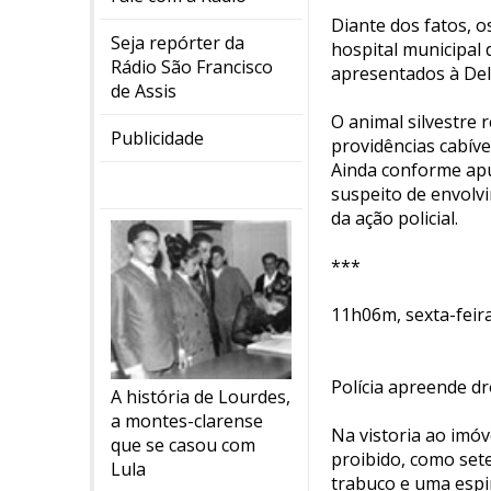
Diante dos fatos, 
Seja repórter da
hospital municipal
Rádio São Francisco
apresentados à Dele
de Assis
O animal silvestre 
Publicidade
providências cabíve
Ainda conforme apu
suspeito de envolv
da ação policial.
***
11h06m, sexta-feir
Polícia apreende d
A história de Lourdes,
a montes-clarense
Na vistoria ao imóv
que se casou com
proibido, como sete
Lula
trabuco e uma espi