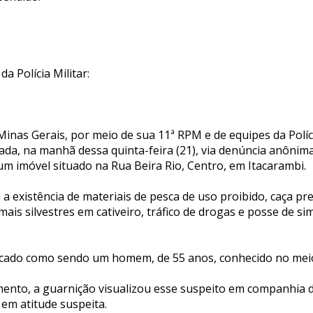
da Polícia Militar:
e Minas Gerais, por meio de sua 11ª RPM e de equipes da Políc
ada, na manhã dessa quinta-feira (21), via denúncia anônima
m um imóvel situado na Rua Beira Rio, Centro, em Itacarambi.
 a existência de materiais de pesca de uso proibido, caça pre
is silvestres em cativeiro, tráfico de drogas e posse de si
ficado como sendo um homem, de 55 anos, conhecido no meio 
ento, a guarnição visualizou esse suspeito em companhia
em atitude suspeita.