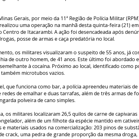
 Minas Gerais, por meio da 11ª Região de Polícia Militar (RPM) 
realizou uma operação na manhã desta quinta-feira (21) em
no Centro de Itacarambi. A ação foi desencadeada após denú
 drogas, posse de armas e caça predatória no local.
nto, os militares visualizaram o suspeito de 55 anos, já c
nhia de outro homem, de 41 anos. Este último foi abordado 
semelhante à cocaína. Próximo ao local, identificado como po
 também microtubos vazios.
el, que funciona como bar, a polícia apreendeu materiais de
 redes de emalhar e duas tarrafas, além de três armas de fo
ngarda polveira de cano simples.
a, os militares localizaram 26,5 quilos de carne de capivaras
gelador, além de um filhote da espécie mantido em cative
 e materiais usados na comercialização: 203 pinos de subst
 de crack, uma pedra de grande proporção da mesma droga,