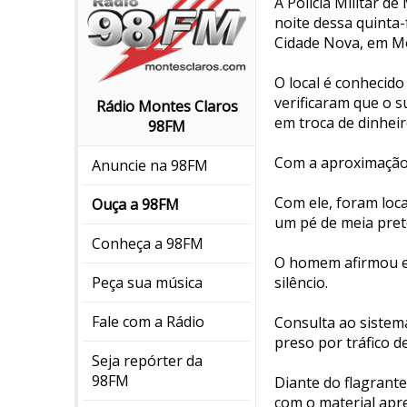
A Polícia Militar 
noite dessa quinta-
Cidade Nova, em M
O local é conhecido
verificaram que o s
Rádio Montes Claros
em troca de dinheir
98FM
Com a aproximação 
Anuncie na 98FM
Com ele, foram loc
Ouça a 98FM
um pé de meia preto
Conheça a 98FM
O homem afirmou est
silêncio.
Peça sua música
Fale com a Rádio
Consulta ao sistem
preso por tráfico d
Seja repórter da
98FM
Diante do flagrante
com o material apr