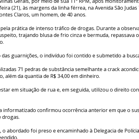
de Minas Gerais, por meio de sua 11ª RPM, após monitoramen
feira (21), às margens da linha férrea, na Avenida São Judas
ontes Claros, um homem, de 40 anos.
 pela prática de intenso tráfico de drogas. Durante a observa
uspeito, trajando blusa de frio cinza e bermuda, repassava o
o.
das guarnições, o indivíduo foi contido e submetido a busca
alizadas 71 pedras de substância semelhante a crack acondi
, além da quantia de R$ 34,00 em dinheiro.
ar em situação de rua e, em seguida, utilizou o direito con
a informatizado confirmou ocorrência anterior em que o susp
e drogas.
, o abordado foi preso e encaminhado à Delegacia de Polícia
eendido.