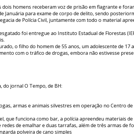
os dois homens receberam voz de prisão em flagrante e fo
 de Januária para exame de corpo de delito, sendo posterio
gacia de Polícia Civil, juntamente com todo o material apre
resgatado foi entregue ao Instituto Estadual de Florestas (IE
is.
rado, o filho do homem de 55 anos, um adolescente de 17 
imento com o tráfico de drogas, embora não estivesse pre
a, do jornal O Tempo, de BH:
rogas, armas e animais silvestres em operação no Centro de
el, que funciona como bar, a polícia apreendeu materiais de
 redes de emalhar e duas tarrafas, além de três armas de fo
ngarda polveira de cano simples