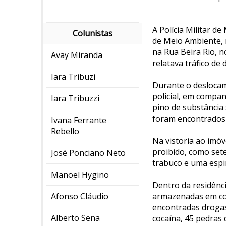
A Polícia Militar de
Colunistas
de Meio Ambiente, 
na Rua Beira Rio, 
Avay Miranda
relatava tráfico de
Iara Tribuzi
Durante o deslocame
policial, em compa
Iara Tribuzzi
pino de substância 
foram encontrados
Ivana Ferrante
Rebello
Na vistoria ao imóv
proibido, como sete
José Ponciano Neto
trabuco e uma espi
Manoel Hygino
Dentro da residênci
Afonso Cláudio
armazenadas em con
encontradas drogas
Alberto Sena
cocaína, 45 pedras