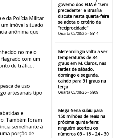
governo dos EUA é "sem
precedente" e Brasília
discute nesta quarta-feira
e da Polícia Militar
se adota o critério da
 um imóvel situado
"reciprocidade"
ncia anônima que
Quarta 05/08/26 - 6h14
onhecido no meio
Meteorologia volta a ver
temperaturas de 34
e flagrado com um
graus em M. Claros, nas
nto de tráfico,
tardes de sábado,
domingo e segunda,
caindo para 31 graus na
 pesca de uso
terça
go artesanais tipo
Quarta 05/08/26 - 6h09
Mega-Sena subiu para
 abatidas e
150 milhões de reais na
iro. Também foram
próxima quinta-feira:
ância semelhante à
ninguém acertou os
 uma porção de
números 03 - 16 - 24 - 30