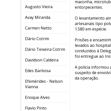
maconha, microtubos
Augusto Vieira
entorpecentes.
Avay Miranda
O levantamento ain
artesanais tipo pol
Carmen Netto
1.580 em espécie.
Dário Cotrim
Prisões e encaminh
levados ao hospita
Dário Teixeira Cotrim
conduzidos à Delegac
foi entregue ao Inst
Davidson Caldeira
A polícia informou
Edes Barbosa
suspeito de envolv
da operação.
Efemérides - Nelson
Vianna
Enoque Alves
Flavio Pinto