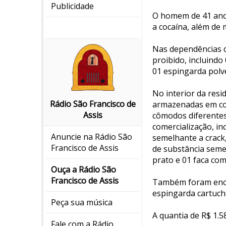
Publicidade
O homem de 41 ano
a cocaína, além de 
Nas dependências d
proibido, incluindo
01 espingarda polve
No interior da resi
Rádio São Francisco de
armazenadas em con
Assis
cômodos diferentes
comercialização, in
Anuncie na Rádio São
semelhante a crack
Francisco de Assis
de substância seme
prato e 01 faca com
Ouça a Rádio São
Francisco de Assis
Também foram encon
espingarda cartuche
Peça sua música
A quantia de R$ 1.
Fale com a Rádio