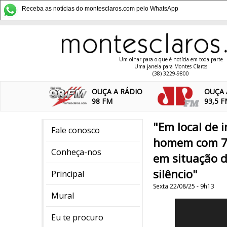
Receba as notícias do montesclaros.com pelo WhatsApp
Um olhar para o que é notícia em toda parte
Uma janela para Montes Claros
(38) 3229-9800
OUÇA A RÁDIO
OUÇA 
98 FM
93,5 
"Em local de 
Fale conosco
homem com 71
Conheça-nos
em situação de
silêncio"
Principal
Sexta 22/08/25 - 9h13
Mural
Eu te procuro