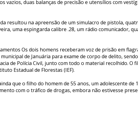
 vazios, duas balanças de precisão e utensílios com vestíg
da resultou na apreensão de um simulacro de pistola, quat
veira, uma espingarda calibre .28, um rádio comunicador, qua
amentos Os dois homens receberam voz de prisão em flagr
l municipal de Januária para exame de corpo de delito, send
ia de Polícia Civil, junto com todo o material recolhido. O f
ituto Estadual de Florestas (IEF).
 ainda que o filho do homem de 55 anos, um adolescente de
imento com o tráfico de drogas, embora não estivesse pre