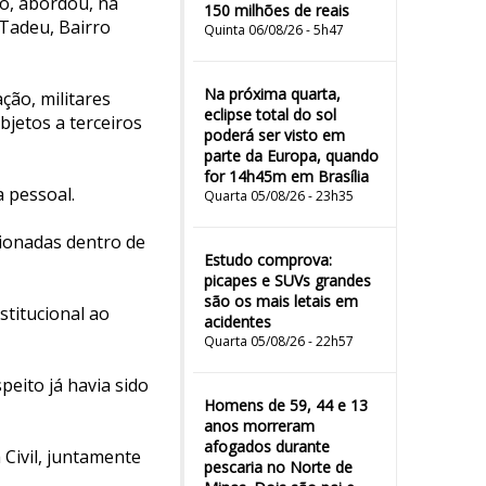
to, abordou, na
150 milhões de reais
 Tadeu, Bairro
Quinta 06/08/26 - 5h47
Na próxima quarta,
ção, militares
eclipse total do sol
bjetos a terceiros
poderá ser visto em
parte da Europa, quando
for 14h45m em Brasília
 pessoal.
Quarta 05/08/26 - 23h35
cionadas dentro de
Estudo comprova:
picapes e SUVs grandes
são os mais letais em
stitucional ao
acidentes
Quarta 05/08/26 - 22h57
eito já havia sido
Homens de 59, 44 e 13
anos morreram
afogados durante
 Civil, juntamente
pescaria no Norte de