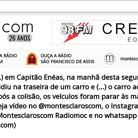
A RÁDIO
OUÇA A RÁDIO
montescl
FM
SÃO FRANCISCO DE ASSIS
...) em Capitão Enéas, na manhã desta segun
olidiu na traseira de um carro e (...) o carro
ós a colisão, os veículos foram parar às 
(Veja vídeo no @montesclaroscom, o Instag
Montesclaroscom Radiomoc e no whatsapp
.com)