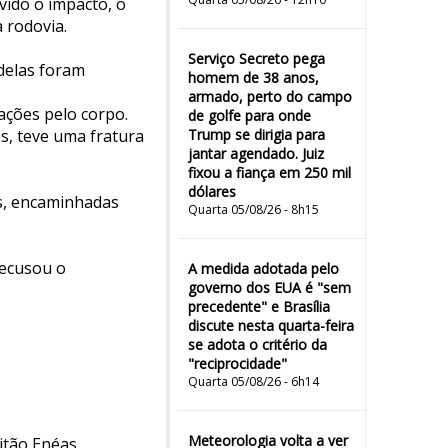
vido o impacto, o
 rodovia.
Serviço Secreto pega
 delas foram
homem de 38 anos,
armado, perto do campo
ações pelo corpo.
de golfe para onde
s, teve uma fratura
Trump se dirigia para
jantar agendado. Juiz
fixou a fiança em 250 mil
dólares
ós, encaminhadas
Quarta 05/08/26 - 8h15
recusou o
A medida adotada pelo
governo dos EUA é "sem
precedente" e Brasília
discute nesta quarta-feira
se adota o critério da
"reciprocidade"
Quarta 05/08/26 - 6h14
Meteorologia volta a ver
itão Enéas