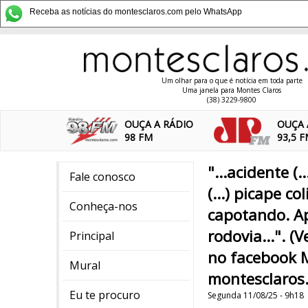
Receba as notícias do montesclaros.com pelo WhatsApp
Um olhar para o que é notícia em toda parte
Uma janela para Montes Claros
(38) 3229-9800
OUÇA A RÁDIO
OUÇA 
98 FM
93,5 
"...acidente (
Fale conosco
(...) picape c
Conheça-nos
capotando. Ap
rodovia...". 
Principal
no facebook 
Mural
montesclaros
Eu te procuro
Segunda 11/08/25 - 9h18