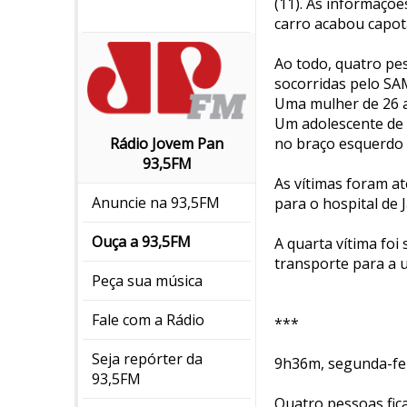
(11). As informaçõe
carro acabou capot
Ao todo, quatro pe
socorridas pelo SA
Uma mulher de 26 a
Um adolescente de 
no braço esquerdo e
Rádio Jovem Pan
93,5FM
As vítimas foram at
Anuncie na 93,5FM
para o hospital de 
Ouça a 93,5FM
A quarta vítima foi
transporte para a u
Peça sua música
Fale com a Rádio
***
Seja repórter da
9h36m, segunda-fei
93,5FM
Quatro pessoas fic