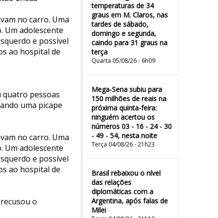
temperaturas de 34
graus em M. Claros, nas
avam no carro. Uma
tardes de sábado,
o. Um adolescente
domingo e segunda,
esquerdo e possível
caindo para 31 graus na
os ao hospital de
terça
Quarta 05/08/26 - 6h09
Mega-Sena subiu para
u quatro pessoas
150 milhões de reais na
quando uma picape
próxima quinta-feira:
ninguém acertou os
números 03 - 16 - 24 - 30
- 49 - 54, nesta noite
avam no carro. Uma
Terça 04/08/26 - 21h23
o. Um adolescente
esquerdo e possível
os ao hospital de
Brasil rebaixou o nível
das relações
diplomáticas com a
 recusou o
Argentina, após falas de
Milei