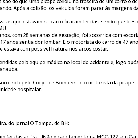
s são de que uma picape colidiu na traseira de um carro e de
ando. Após a colisão, os veículos foram parar às margens da
ssoas que estavam no carro ficaram feridas, sendo que três
MU.
nos, com 28 semanas de gestação, foi socorrida com escori
17 anos sentia dor lombar. E o motorista do carro de 47 ano
 estava com possível fratura nos arcos costais.
endidas pela equipe médica no local do acidente e, logo ap
Janaúba.
 socorrida pelo Corpo de Bombeiro e o motorista da picape 
nidade hospitalar.
ra, do jornal O Tempo, de BH:
am feridas após colisão e capotamento na MGC-122, em Cap