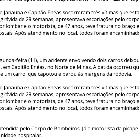
 Janaúba e Capitão Enéas socorreram três vítimas que est
 grávida de 28 semanas, apresentava escoriações pelo corp
or lombar e o motorista, de 47 anos, teve fratura no braço 
costais. Após atendimento no local, todos foram encaminhad
unda-feira (11), um acidente envolvendo dois carros deixo
, em Capitão Enéas, no Norte de Minas. A batida ocorreu 
 de um carro, que capotou e parou às margens da rodovia.
 Janaúba e Capitão Enéas socorreram três vítimas que est
 grávida de 28 semanas, apresentava escoriações pelo corp
or lombar e o motorista, de 47 anos, teve fratura no braço 
costais. Após atendimento no local, todos foram encaminhad
 atendida pelo Corpo de Bombeiros. Já o motorista da picape
nidade hospitalar.