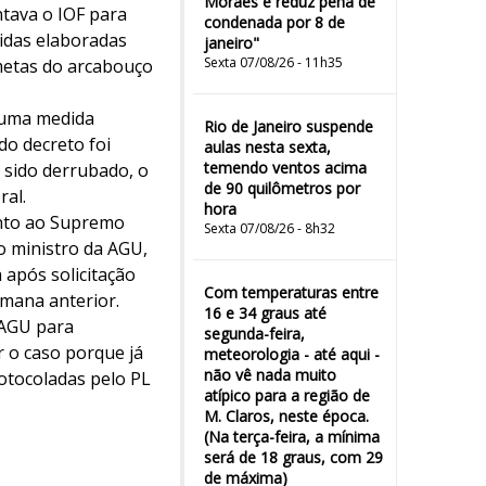
Moraes e reduz pena de
ntava o IOF para
condenada por 8 de
idas elaboradas
janeiro"
Sexta 07/08/26 - 11h35
 metas do arcabouço
u uma medida
Rio de Janeiro suspende
o decreto foi
aulas nesta sexta,
temendo ventos acima
 sido derrubado, o
de 90 quilômetros por
ral.
hora
junto ao Supremo
Sexta 07/08/26 - 8h32
o ministro da AGU,
 após solicitação
Com temperaturas entre
emana anterior.
16 e 34 graus até
 AGU para
segunda-feira,
r o caso porque já
meteorologia - até aqui -
não vê nada muito
otocoladas pelo PL
atípico para a região de
M. Claros, neste época.
(Na terça-feira, a mínima
será de 18 graus, com 29
de máxima)