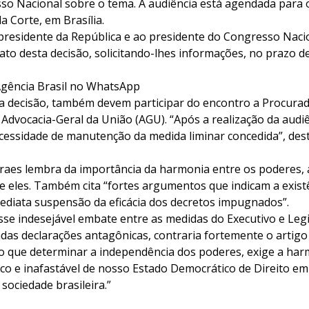
so Nacional sobre o tema. A audiência está agendada para o
a Corte, em Brasília.
residente da República e ao presidente do Congresso Nacion
o desta decisão, solicitando-lhes informações, no prazo de 
 Agência Brasil no WhatsApp
 decisão, também devem participar do encontro a Procurad
 Advocacia-Geral da União (AGU). “Após a realização da audiê
ecessidade de manutenção da medida liminar concedida”, dest
aes lembra da importância da harmonia entre os poderes, 
e eles. Também cita “fortes argumentos que indicam a exist
mediata suspensão da eficácia dos decretos impugnados”.
sse indesejável embate entre as medidas do Executivo e Legi
adas declarações antagônicas, contraria fortemente o artigo
do que determinar a independência dos poderes, exige a harm
ico e inafastável de nosso Estado Democrático de Direito e
ociedade brasileira.”