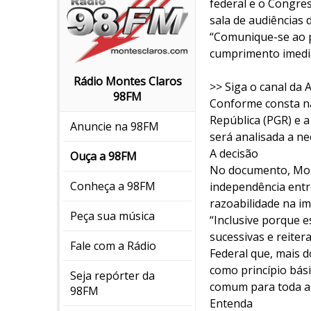
federal e o Congres
sala de audiências d
“Comunique-se ao p
cumprimento imediat
Rádio Montes Claros
>> Siga o canal da
98FM
Conforme consta na
República (PGR) e a
Anuncie na 98FM
será analisada a n
A decisão
Ouça a 98FM
No documento, Mor
Conheça a 98FM
independência entr
razoabilidade na i
Peça sua música
“Inclusive porque e
sucessivas e reiter
Fale com a Rádio
Federal que, mais 
como princípio bás
Seja repórter da
comum para toda a s
98FM
Entenda