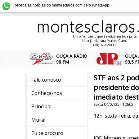
Receba as notícias do montesclaros.com pelo WhatsApp
Um olhar para o que é notícia em toda parte
Uma janela para Montes Claros
(38) 3229-9800
OUÇA A RÁDIO
OUÇA 
98 FM
93,5 
STF aos 2 pod
Fale conosco
presidente do
Conheça-nos
imediato desta
Sexta 04/07/25 - 12h02
Principal
12h, sexta-feira, da
Mural
Eu te procuro
IOF: Moraes suspen