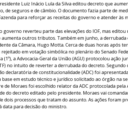
residente Luiz Inácio Lula da Silva editou decreto que aume
to, de seguros e de câmbio. O documento fazia parte de med
 Fazenda para reforçar as receitas do governo e atender às
, o governo reverteu parte das elevações do IOF, mas edito
e aumenta outros tributos. Também em junho, a derrubada d
dente da Câmara, Hugo Motta. Cerca de duas horas após ter
 rejeitado em votação simbólica no plenário do Senado Fede
ra (1º), a Advocacia-Geral da União (AGU) protocolou ação 
TF) no intuito de reverter a derrubada do decreto. Segundo 
ão declaratória de constitucionalidade (ADC) foi apresentada
m base em estudo técnico e jurídico solicitado ao órgão na s
re de Moraes foi escolhido relator da ADC protocolada pela
ade do decreto editado pelo presidente. Moraes vai comanda
de dois processos que tratam do assunto. As ações foram pr
 data para decisão do ministro.