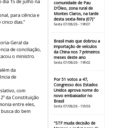
 dia 15 de julho na
comunidade de Pau
D’Óleo, zona rural de
Montes Claros, na tarde
al, para ciência e
desta sexta-feira (07)"
cinco dias.”
Sexta 07/08/26 - 19h07
Brasil mais que dobrou a
oria-Geral da
importação de veículos
ncia de conciliação,
da China nos 7 primeiros
acou o ministro.
meses deste ano
Sexta 07/08/26 - 19h02
além da
ência de
Por 51 votos a 47,
Congresso dos Estados
slativo, com
Unidos aprova nome do
novo embaixador no
 2º da Constituição
Brasil
onia entre eles,
Sexta 07/08/26 - 15h56
m busca do bem
"STF muda decisão de