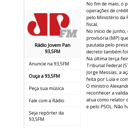
No fim de maio, o p
operações de crédi
pelo Ministério da
fiscal.
No início de junho
provisória (MP) qu
pautada pelo presi
Rádio Jovem Pan
93,5FM
decreto também foi
Na última terça-fei
Anuncie na 93,5FM
Tribunal Federal (S
Jorge Messias, a aç
Ouça a 93,5FM
feita por Lula e co
O ministro Alexand
Peça sua música
reconhecer a valid
atua como relator 
Fale com a Rádio
e pelo PSOL. Não há
Seja repórter da
93,5FM