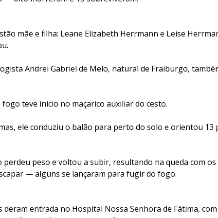
estão mãe e filha: Leane Elizabeth Herrmann e Leise Herrma
u.
logista Andrei Gabriel de Melo, natural de Fraiburgo, tamb
 fogo teve início no maçarico auxiliar do cesto.
mas, ele conduziu o balão para perto do solo e orientou 13 
o perdeu peso e voltou a subir, resultando na queda com os
capar — alguns se lançaram para fugir do fogo.
s deram entrada no Hospital Nossa Senhora de Fátima, co