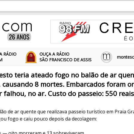
A RÁDIO
OUÇA A RÁDIO
montescl
FM
SÃO FRANCISCO DE ASSIS
esto teria ateado fogo no balão de ar quen
, causando 8 mortes. Embarcados foram or
r falhou, no ar. Custo do passeio: 550 reais
ão de ar quente que realizava passeio turístico em Praia Gr
gou fogo e caiu pouco depois da decolagem:
s — oito morreram e 13 sobreviveram.