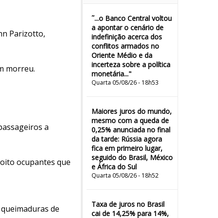
˜...o Banco Central voltou
a apontar o cenário de
nn Parizotto,
indefinição acerca dos
conflitos armados no
Oriente Médio e da
incerteza sobre a política
ém morreu.
monetária..."
Quarta 05/08/26 - 18h53
Maiores juros do mundo,
mesmo com a queda de
passageiros a
0,25% anunciada no final
da tarde: Rússia agora
fica em primeiro lugar,
seguido do Brasil, México
 oito ocupantes que
e África do Sul
Quarta 05/08/26 - 18h52
Taxa de juros no Brasil
m queimaduras de
cai de 14,25% para 14%,