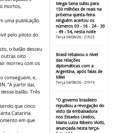
Mega-Sena subiu para
to mortos,
150 milhões de reais na
próxima quinta-feira:
em uma publicação
ninguém acertou os
números 03 - 16 - 24 - 30
- 49 - 54, nesta noite
vil pelo piloto do
Terça 04/08/26 - 21h23
sto, o balão desceu
Brasil rebaixou o nível
outras oito
das relações
air morreu com os
diplomáticas com a
Argentina, após falas de
ão conseguem, e,
Milei
Terça 04/08/26 - 21h19
. “A partir daí,
 desse balão. Três
"O governo brasileiro
 sendo que cinco
repudiou a revogação do
visto da embaixadora
anta Catarina.
nos Estados Unidos,
 momento em que
Maria Luiza Ribeiro Viotti,
anunciada nesta terça-