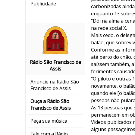
Publicidade
carbonizadas ainda 
enquanto 13 sobre
“Dói na alma a cen
na rede social X.
Mais cedo, o delega
balão, que sobreviv
Conforme as inform
até perto do chão,
Rádio São Francisco de
saíssem também, a 
Assis
ferimentos causado
"O piloto e outras
Anuncie na Rádio São
novamente, o balão 
Francisco de Assis
quando ele [o balã
pessoas não pular
Ouça a Rádio São
As 13 pessoas que 
Francisco de Assis
permanecem em obse
Peça sua música
Vídeos publicados 
alguns passageiros
Fale com a Rádio