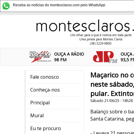
Receba as notícias do montesclaros.com pelo WhatsApp
Um olhar para o que é notícia em toda parte
Uma janela para Montes Claros
(38) 3229-9800
OUÇA A RÁDIO
OUÇA 
98 FM
93,5 
Maçarico no c
Fale conosco
neste sábado
Conheça-nos
pular. Extinto
Sábado 21/06/25 - 18h28
Principal
Balanço sobre o bal
Mural
Santa Catarina, pe
Eu te procuro
- Levava 21 pessoa