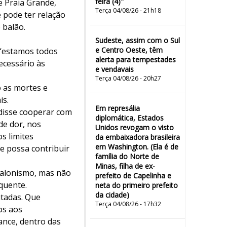
feira (4)"
e Praia Grande,
Terça 04/08/26 - 21h18
e pode ter relação
 balão.
Sudeste, assim com o Sul
e Centro Oeste, têm
 “estamos todos
alerta para tempestades
ecessário às
e vendavais
Terça 04/08/26 - 20h27
o as mortes e
is.
Em represália
 disse cooperar com
diplomática, Estados
de dor, nos
Unidos revogam o visto
s limites
da embaixadora brasileira
em Washington. (Ela é de
e possa contribuir
família do Norte de
Minas, filha de ex-
balonismo, mas não
prefeito de Capelinha e
 quente.
neta do primeiro prefeito
da cidade)
utadas. Que
Terça 04/08/26 - 17h32
os aos
ance, dentro das