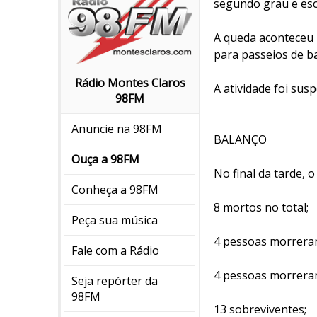
segundo grau e esc
A queda aconteceu n
para passeios de ba
Rádio Montes Claros
A atividade foi sus
98FM
Anuncie na 98FM
BALANÇO
Ouça a 98FM
No final da tarde, o
Conheça a 98FM
8 mortos no total;
Peça sua música
4 pessoas morreram
Fale com a Rádio
4 pessoas morreram
Seja repórter da
98FM
13 sobreviventes;