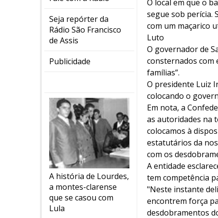
O local em que o b
segue sob perícia. 
Seja repórter da
com um maçarico uti
Rádio São Francisco
Luto
de Assis
O governador de Sa
consternados com e
Publicidade
famílias”.
O presidente Luiz I
colocando o governo
Em nota, a Confede
as autoridades na 
colocamos à dispos
estatutários da no
com os desdobrament
A entidade esclare
A história de Lourdes,
tem competência par
a montes-clarense
"Neste instante del
que se casou com
encontrem força pa
Lula
desdobramentos do 