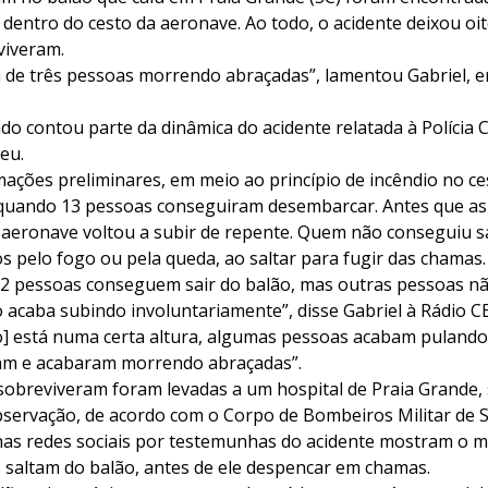
dentro do cesto da aeronave. Ao todo, o acidente deixou oi
viveram.
a de três pessoas morrendo abraçadas”, lamentou Gabriel, 
do contou parte da dinâmica do acidente relatada à Polícia Ci
eu.
ações preliminares, em meio ao princípio de incêndio no ce
 quando 13 pessoas conseguiram desembarcar. Antes que as 
aeronave voltou a subir de repente. Quem não conseguiu s
s pelo fogo ou pela queda, ao saltar para fugir das chamas.
 12 pessoas conseguem sair do balão, mas outras pessoas n
acaba subindo involuntariamente”, disse Gabriel à Rádio CBN
o] está numa certa altura, algumas pessoas acabam pulando
am e acabaram morrendo abraçadas”.
sobreviveram foram levadas a um hospital de Praia Grande,
rvação, de acordo com o Corpo de Bombeiros Militar de S
nas redes sociais por testemunhas do acidente mostram o
 saltam do balão, antes de ele despencar em chamas.