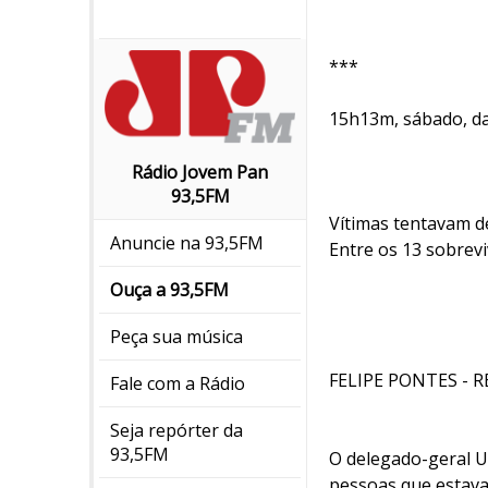
***
15h13m, sábado, da
Rádio Jovem Pan
93,5FM
Vítimas tentavam d
Anuncie na 93,5FM
Entre os 13 sobrev
Ouça a 93,5FM
Peça sua música
FELIPE PONTES - 
Fale com a Rádio
Seja repórter da
93,5FM
O delegado-geral Ul
pessoas que estava