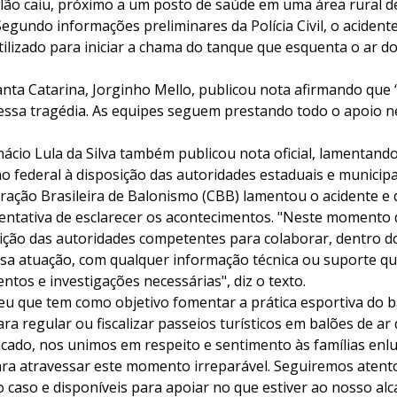
alão caiu, próximo a um posto de saúde em uma área rural d
Segundo informações preliminares da Polícia Civil, o acident
lizado para iniciar a chama do tanque que esquenta o ar do
nta Catarina, Jorginho Mello, publicou nota afirmando que
ssa tragédia. As equipes seguem prestando todo o apoio n
nácio Lula da Silva também publicou nota oficial, lamentand
 federal à disposição das autoridades estaduais e municipa
ração Brasileira de Balonismo (CBB) lamentou o acidente e
tentativa de esclarecer os acontecimentos. "Neste momento 
ição das autoridades competentes para colaborar, dentro do
ssa atuação, com qualquer informação técnica ou suporte qu
os e investigações necessárias", diz o texto.
ceu que tem como objetivo fomentar a prática esportiva do 
a regular ou fiscalizar passeios turísticos em balões de ar
icado, nos unimos em respeito e sentimento às famílias enl
ra atravessar este momento irreparável. Seguiremos atent
caso e disponíveis para apoiar no que estiver ao nosso alc