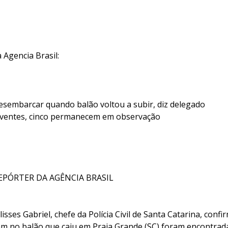
 Agencia Brasil:
esembarcar quando balão voltou a subir, diz delegado
iventes, cinco permanecem em observação
REPÓRTER DA AGÊNCIA BRASIL
isses Gabriel, chefe da Polícia Civil de Santa Catarina, conf
m no balão que caiu em Praia Grande (SC) foram encontrad