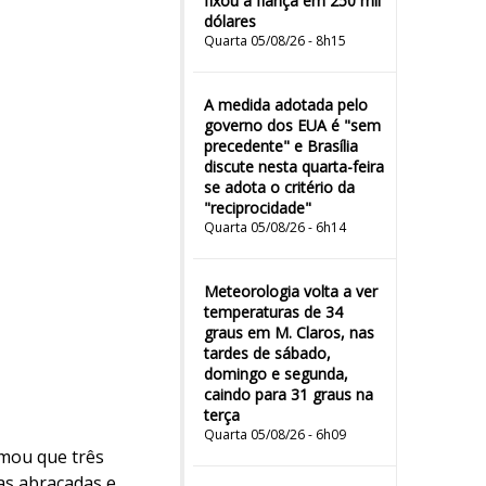
fixou a fiança em 250 mil
dólares
Quarta 05/08/26 - 8h15
A medida adotada pelo
governo dos EUA é "sem
precedente" e Brasília
discute nesta quarta-feira
se adota o critério da
"reciprocidade"
Quarta 05/08/26 - 6h14
Meteorologia volta a ver
temperaturas de 34
graus em M. Claros, nas
tardes de sábado,
domingo e segunda,
caindo para 31 graus na
terça
Quarta 05/08/26 - 6h09
irmou que três
as abraçadas e