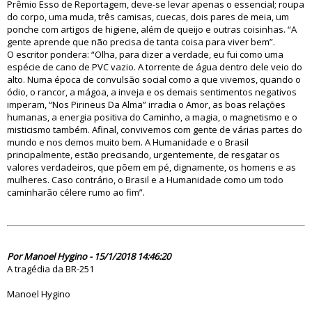
Prêmio Esso de Reportagem, deve-se levar apenas o essencial; roupa
do corpo, uma muda, três camisas, cuecas, dois pares de meia, um
ponche com artigos de higiene, além de queijo e outras coisinhas. “A
gente aprende que não precisa de tanta coisa para viver bem”.
O escritor pondera: “Olha, para dizer a verdade, eu fui como uma
espécie de cano de PVC vazio. A torrente de água dentro dele veio do
alto. Numa época de convulsão social como a que vivemos, quando o
ódio, o rancor, a mágoa, a inveja e os demais sentimentos negativos
imperam, “Nos Pirineus Da Alma” irradia o Amor, as boas relações
humanas, a energia positiva do Caminho, a magia, o magnetismo e o
misticismo também. Afinal, convivemos com gente de várias partes do
mundo e nos demos muito bem. A Humanidade e o Brasil
principalmente, estão precisando, urgentemente, de resgatar os
valores verdadeiros, que põem em pé, dignamente, os homens e as
mulheres. Caso contrário, o Brasil e a Humanidade como um todo
caminharão célere rumo ao fim”.
83022
Por Manoel Hygino - 15/1/2018 14:46:20
A tragédia da BR-251
Manoel Hygino