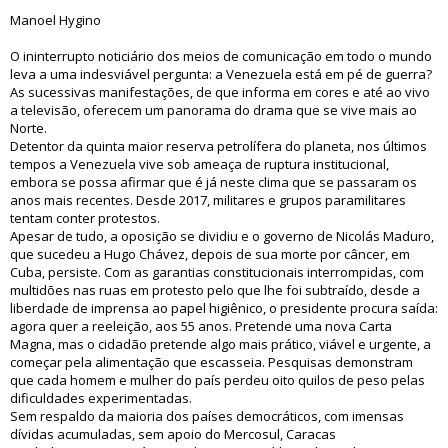
Manoel Hygino
O ininterrupto noticiário dos meios de comunicação em todo o mundo
leva a uma indesviável pergunta: a Venezuela está em pé de guerra?
As sucessivas manifestações, de que informa em cores e até ao vivo
a televisão, oferecem um panorama do drama que se vive mais ao
Norte.
Detentor da quinta maior reserva petrolífera do planeta, nos últimos
tempos a Venezuela vive sob ameaça de ruptura institucional,
embora se possa afirmar que é já neste clima que se passaram os
anos mais recentes. Desde 2017, militares e grupos paramilitares
tentam conter protestos.
Apesar de tudo, a oposição se dividiu e o governo de Nicolás Maduro,
que sucedeu a Hugo Chávez, depois de sua morte por câncer, em
Cuba, persiste. Com as garantias constitucionais interrompidas, com
multidões nas ruas em protesto pelo que lhe foi subtraído, desde a
liberdade de imprensa ao papel higiênico, o presidente procura saída:
agora quer a reeleição, aos 55 anos. Pretende uma nova Carta
Magna, mas o cidadão pretende algo mais prático, viável e urgente, a
começar pela alimentação que escasseia. Pesquisas demonstram
que cada homem e mulher do país perdeu oito quilos de peso pelas
dificuldades experimentadas.
Sem respaldo da maioria dos países democráticos, com imensas
dívidas acumuladas, sem apoio do Mercosul, Caracas