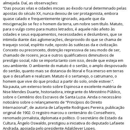
almejada. Daí, as observações:
“Das poucas vilas e cidades iniciais ao êxodo rural determinado pelas
apostas do século XX, nunca deixou de ser protagonista, embora
quase calado e frequentemente ignorado, aquele que da
miscigenação se fez o homem da terra, um nobre sem título. Matuto,
para o vulgo como para muitos letrados, é aquele não afeito às
cidades e seus equipamentos, necessidades e deslumbres, que se
intimida diante das aglomerações, desprovido do que se chama de
traquejo social, espírito rude, oposto às sutilezas da e civilização.
Conceito ou preconceito, distinção repressiva de seu modo de ser,
chamado de roceiro, jeca e outros qualificativos diminutivos de
prestígio social, não se importa tanto com isso, desde que esteja em
seu ambiente. O ambiente do matuto é o sertão, o amplo despovoado
do sertão, quanto mais se distancia do litoral e fica imerso em terras
que o desafiam e realizam. Matuto é o sertanejo, o catrumano, o
homem que vive do que produz a partir do solo, onde estiver.”.
Na pauta, um extenso texto sobre Espinosa e excelente matéria de
Nise Mendes Duarte, historiadora, integrante do Ministério Público,
sobre o Cemitério dos Escravos de Santa Luzia. Ainda o necessário
noticiário sobre o relançamento de “Princípios do Direito
Internacional”, de autoria de Lafayette Rodrigues Pereira, publicação
original de 1902. O registro marcou o centenário do Conselheiro,
renomado jornalista, diplomata e político. O secretário de Estado da
Cultura, Ângelo Oswaldo, prestigiou a iniciativa do deputado Lafaiete
Andrada, apoiada pelo presidente Adalclever Lopes.