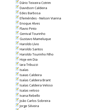
Dário Teixeira Cotrim
Davidson Caldeira
Edes Barbosa
Efemérides - Nelson Vianna
Enoque Alves
Flavio Pinto
Genival Tourinho
Gustavo Mameluque
Haroldo Lívio
Haroldo Santos
Haroldo Tourinho Filho
Hoje em Dia
Iara Tribuzzi
Isaías
Isaias Caldeira
Isaías Caldeira Brant
Isaías Caldeira Veloso
Isaías veloso
Ivana Rebello
João Carlos Sobreira
Jorge Silveira