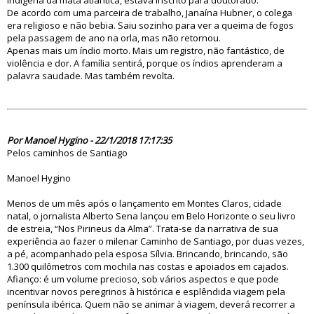
indígena da mata atlântica, estava inscrito para doutorado.
De acordo com uma parceira de trabalho, Janaína Hubner, o colega
era religioso e não bebia. Saiu sozinho para ver a queima de fogos
pela passagem de ano na orla, mas não retornou.
Apenas mais um índio morto. Mais um registro, não fantástico, de
violência e dor. A família sentirá, porque os índios aprenderam a
palavra saudade. Mas também revolta.
83031
Por Manoel Hygino - 22/1/2018 17:17:35
Pelos caminhos de Santiago
Manoel Hygino
Menos de um mês após o lançamento em Montes Claros, cidade
natal, o jornalista Alberto Sena lançou em Belo Horizonte o seu livro
de estreia, “Nos Pirineus da Alma”. Trata-se da narrativa de sua
experiência ao fazer o milenar Caminho de Santiago, por duas vezes,
a pé, acompanhado pela esposa Sílvia. Brincando, brincando, são
1.300 quilômetros com mochila nas costas e apoiados em cajados.
Afianço: é um volume precioso, sob vários aspectos e que pode
incentivar novos peregrinos à histórica e esplêndida viagem pela
península ibérica. Quem não se animar à viagem, deverá recorrer a