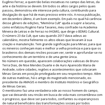
Eugênio Ferraz, a quem tão belas iniciativas no campo das letras, da
arte e da história se devem. Em todos os altos cargos pelos quais
passou, demonstrou ele interesse pela cultura, contribuindo para
divulgação do que há de mais precioso entre nós. A nova publicação,
em dezembro último, é um bom exemplo. Em país no qual há carência
desse gênero de edições, “Memória Cult” ajuda a suprir a lacuna,
como enfatizou Rogério Faria Tavares, meu confrade na Academia
Mineira de Letras e de Ferraz no IHGMG, que dirige o BDMG Cultural.
O número 23 da Cult, que saiu quando 2017 dava adeus ao
calendário, mostra fielmente os altos ideais que levaram à sua
criação e manutenção. Tem grande significação para Minas; para que
os mineiros conheçam mais e melhor a velha província e para que os
brasileiros dos demais rincões possam ver, sentir e aprofundar-se no
conhecimento de um território e de uma gente única.
No número em questão, aparecem colaborações valiosas de Bruno
Terra Dias, de Nise Mendes Duarte e de Auro Aparecido Maria de
Andrade, sobre cidades, regiões e acontecimentos que colocaram
Minas Gerais em posição privilegiada em seu respectivo tempo. Além
de outras matérias, há o artigo do magistrado mencionado, ex-
presidente da AMAGIS e membro do Instituto Histórico e Geográfico
de Minas Gerais.
O meritíssimo faz uma verdadeira ode ao nosso homem do campo,
que vai deixando seu rincão em busca de vida mais consentânea com
o progresso, que deve ser para todos, confiantes ou esperançosos
de natural beneficiário das transformações sociais por todos