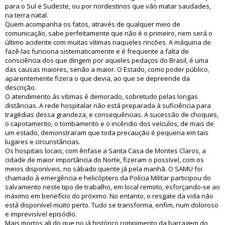
para o Sul e Sudeste, ou por nordestinos que vão matar saudades,
na terra natal.
Quem acompanha os fatos, através de qualquer meio de
comunicação, sabe perfeitamente que não é o primeiro, nem será o
último acidente com muitas vítimas naqueles rincões. A máquina de
fazê-las funciona sistematicamente e é frequente a falta de
consciência dos que dirigem por aqueles pedaços do Brasil, é uma
das causas maiores, senão a maior. O Estado, como poder público,
aparentemente fizera o que devia, ao que se depreende da
descrição.
O atendimento ás vítimas é demorado, sobretudo pelas longas
distâncias. A rede hospitalar não está preparada à suficiência para
tragédias dessa grandeza, e consequências. A sucessão de choques,
o capotamento, o tombamento e o incêndio dos veículos, de mais de
um estado, demonstraram que toda precaução é pequena em tais
lugares e circunstâncias.
Os hospitais locais, com ênfase a Santa Casa de Montes Claros, a
cidade de maior importância do Norte, fizeram o possível, com os
meios disponíveis, no sábado quente já pela manhã. O SAMU foi
chamado à emergência e helicóptero da Polícia Militar participou do
salvamento neste tipo de trabalho, em local remoto, esforçando-se ao
máximo em benefício do próximo. No entanto, o resgate da vida não
está disponível muito perto. Tudo se transforma, enfim, num doloroso
e imprevisível episódio.
Mais mortos ali do que no já histórico rompimento da barragem do