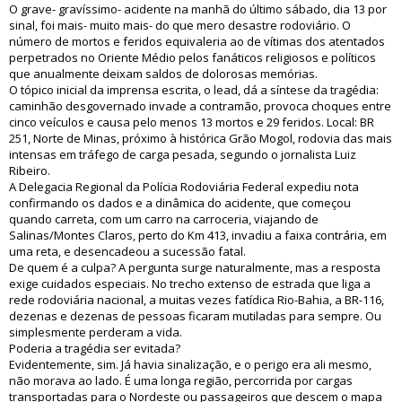
O grave- gravíssimo- acidente na manhã do último sábado, dia 13 por
sinal, foi mais- muito mais- do que mero desastre rodoviário. O
número de mortos e feridos equivaleria ao de vítimas dos atentados
perpetrados no Oriente Médio pelos fanáticos religiosos e políticos
que anualmente deixam saldos de dolorosas memórias.
O tópico inicial da imprensa escrita, o lead, dá a síntese da tragédia:
caminhão desgovernado invade a contramão, provoca choques entre
cinco veículos e causa pelo menos 13 mortos e 29 feridos. Local: BR
251, Norte de Minas, próximo à histórica Grão Mogol, rodovia das mais
intensas em tráfego de carga pesada, segundo o jornalista Luiz
Ribeiro.
A Delegacia Regional da Polícia Rodoviária Federal expediu nota
confirmando os dados e a dinâmica do acidente, que começou
quando carreta, com um carro na carroceria, viajando de
Salinas/Montes Claros, perto do Km 413, invadiu a faixa contrária, em
uma reta, e desencadeou a sucessão fatal.
De quem é a culpa? A pergunta surge naturalmente, mas a resposta
exige cuidados especiais. No trecho extenso de estrada que liga a
rede rodoviária nacional, a muitas vezes fatídica Rio-Bahia, a BR-116,
dezenas e dezenas de pessoas ficaram mutiladas para sempre. Ou
simplesmente perderam a vida.
Poderia a tragédia ser evitada?
Evidentemente, sim. Já havia sinalização, e o perigo era ali mesmo,
não morava ao lado. É uma longa região, percorrida por cargas
transportadas para o Nordeste ou passageiros que descem o mapa