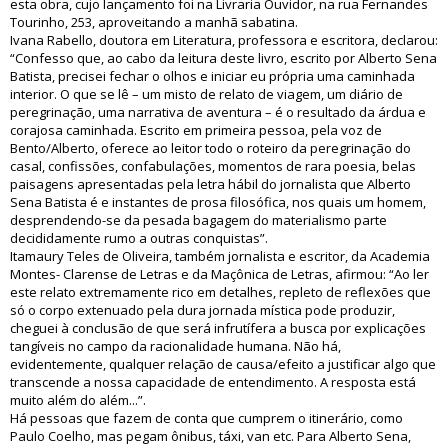
esta obra, cujo lançamento foi na Livraria Ouvidor, na rua Fernandes
Tourinho, 253, aproveitando a manhã sabatina.
Ivana Rabello, doutora em Literatura, professora e escritora, declarou:
“Confesso que, ao cabo da leitura deste livro, escrito por Alberto Sena
Batista, precisei fechar o olhos e iniciar eu própria uma caminhada
interior. O que se lê – um misto de relato de viagem, um diário de
peregrinação, uma narrativa de aventura – é o resultado da árdua e
corajosa caminhada. Escrito em primeira pessoa, pela voz de
Bento/Alberto, oferece ao leitor todo o roteiro da peregrinação do
casal, confissões, confabulações, momentos de rara poesia, belas
paisagens apresentadas pela letra hábil do jornalista que Alberto
Sena Batista é e instantes de prosa filosófica, nos quais um homem,
desprendendo-se da pesada bagagem do materialismo parte
decididamente rumo a outras conquistas”.
Itamaury Teles de Oliveira, também jornalista e escritor, da Academia
Montes- Clarense de Letras e da Maçônica de Letras, afirmou: “Ao ler
este relato extremamente rico em detalhes, repleto de reflexões que
só o corpo extenuado pela dura jornada mística pode produzir,
cheguei à conclusão de que será infrutífera a busca por explicações
tangíveis no campo da racionalidade humana. Não há,
evidentemente, qualquer relação de causa/efeito a justificar algo que
transcende a nossa capacidade de entendimento. A resposta está
muito além do além...”.
Há pessoas que fazem de conta que cumprem o itinerário, como
Paulo Coelho, mas pegam ônibus, táxi, van etc. Para Alberto Sena,