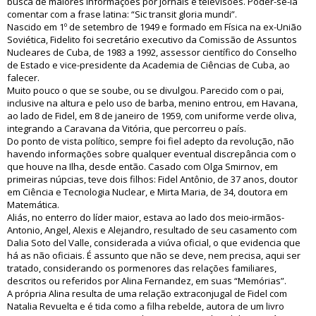
busca de maiores informações por jornais e televisões. Poder-se-ia
comentar com a frase latina: “Sic transit gloria mundi”.
Nascido em 1º de setembro de 1949 e formado em Física na ex-União
Soviética, Fidelito foi secretário executivo da Comissão de Assuntos
Nucleares de Cuba, de 1983 a 1992, assessor científico do Conselho
de Estado e vice-presidente da Academia de Ciências de Cuba, ao
falecer.
Muito pouco o que se soube, ou se divulgou. Parecido com o pai,
inclusive na altura e pelo uso de barba, menino entrou, em Havana,
ao lado de Fidel, em 8 de janeiro de 1959, com uniforme verde oliva,
integrando a Caravana da Vitória, que percorreu o país.
Do ponto de vista político, sempre foi fiel adepto da revolução, não
havendo informações sobre qualquer eventual discrepância com o
que houve na Ilha, desde então. Casado com Olga Smirnov, em
primeiras núpcias, teve dois filhos: Fidel Antônio, de 37 anos, doutor
em Ciência e Tecnologia Nuclear, e Mirta Maria, de 34, doutora em
Matemática.
Aliás, no enterro do líder maior, estava ao lado dos meio-irmãos-
Antonio, Angel, Alexis e Alejandro, resultado de seu casamento com
Dalia Soto del Valle, considerada a viúva oficial, o que evidencia que
há as não oficiais. É assunto que não se deve, nem precisa, aqui ser
tratado, considerando os pormenores das relações familiares,
descritos ou referidos por Alina Fernandez, em suas “Memórias”.
A própria Alina resulta de uma relação extraconjugal de Fidel com
Natalia Revuelta e é tida como a filha rebelde, autora de um livro