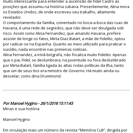
muito interessante para entender a ascensão de Fidel Castro às
posições que assumiu na história cubana. Presentemente, Alina mora
os Estados Unidos, de onde escreveu seu trabalho, altamente
revelador.
O comportamento da família, comentado no boca-a-boca das ruas de
Havana, é uma rede de segredos, que não deve ser divulgada sob
risco. Assim como Alina Fernandez, que amando Havana, prefere
assistir de longe os fatos, Mirta Diaz-Balart, a mãe de Fidelito, optou
por radicar-se na Espanha. Quanto ao meio utilizado para praticar o
suicídio, nada encontrei nas primeiras notícias.
Alina Fernandez, a irmã-biógrafa, não focaliza muito Fidelito. Apenas
que o pai, Fidel, se deslumbrara, na juventude ou fora deslumbrado
por Mirta-Balart, família ligada às altas rodas políticas da Ilha, tanto
que um de seus tios era ministro de Governo. Há muito ainda ou
desvelar, como diria Drummond.
83035
Por Manoel Hygino - 26/1/2018 15:11:43
Minas e sua história
Manoel Hygino
Em circulação mais um número da revista “Memória Cult”, dirigida por