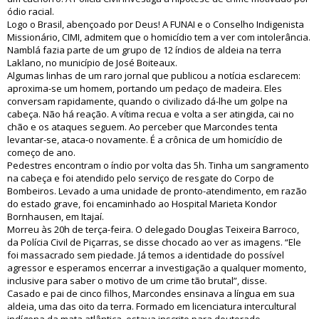
ódio racial.
Logo o Brasil, abençoado por Deus! A FUNAI e o Conselho Indigenista
Missionário, CIMI, admitem que o homicídio tem a ver com intolerância.
Namblá fazia parte de um grupo de 12 índios de aldeia na terra
Laklano, no município de José Boiteaux.
Algumas linhas de um raro jornal que publicou a notícia esclarecem:
aproxima-se um homem, portando um pedaço de madeira. Eles
conversam rapidamente, quando o civilizado dá-lhe um golpe na
cabeça. Não há reação. A vítima recua e volta a ser atingida, cai no
chão e os ataques seguem. Ao perceber que Marcondes tenta
levantar-se, ataca-o novamente. É a crônica de um homicídio de
começo de ano.
Pedestres encontram o índio por volta das 5h. Tinha um sangramento
na cabeça e foi atendido pelo serviço de resgate do Corpo de
Bombeiros. Levado a uma unidade de pronto-atendimento, em razão
do estado grave, foi encaminhado ao Hospital Marieta Kondor
Bornhausen, em Itajaí.
Morreu às 20h de terça-feira. O delegado Douglas Teixeira Barroco,
da Polícia Civil de Piçarras, se disse chocado ao ver as imagens. “Ele
foi massacrado sem piedade. Já temos a identidade do possível
agressor e esperamos encerrar a investigação a qualquer momento,
inclusive para saber o motivo de um crime tão brutal”, disse.
Casado e pai de cinco filhos, Marcondes ensinava a língua em sua
aldeia, uma das oito da terra. Formado em licenciatura intercultural