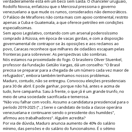
verdadeiramente está em um beco sem saída. O chanceler uruguaio,
Rodolfo Novoa, enfatizou que o Mercosul pressiona o governo
venezuelano a que mude os rumos, considerados não democráticos.
O Palácio de Miraflores não conta mais com apoio continental, restrito
apenas a Cuba e Guatemala, a que oferece petróleo em condições
especialíssimas.
Sem apoio Legislativo, contando com um arsenal poderosíssimo
comprado à Rússia, em época de vacas gordas, e com a disposição
governamental de contrapor-se às oposições e aos reclamos ao
povo, Caracas reconhece que milhares de cidadãos escapam pelas
fronteiras para sobreviver. As perspectivas são sombrias.
Nós estamos na proximidade do fogo. O brasileiro Oliver Stuenkel,
professor da Fundação Getúlio Vargas, dá um conselho: “O Brasil
precisa se preparar para a chegada de um número cada vez maior de
refugiados”, embora também tenhamos nossos problemas.
Maduro, contudo, não se entregou. Convocou eleições presidenciais
para 30 de abril. E pode ganhar, porque não há, antes e acima de
tudo, livre campanha. Saiu à frente, o que já é um grande trunfo, no
meio de uma sociedade sacrificada e temerosa.
“Não vou falhar com vocês. Assumo a candidatura presidencial para o
período 2019-2025 (“...) Serei o candidato de toda a classe operária
venezuelana e continuarei sendo o presidente dos humildes”,
afirmou aos trabalhadores”. Alguém acredita?
Por via de dúvida, Maduro anuncia aumento de 40% do salário
mínimo, das pensões e do salário do funcionalismo. É o sétimo