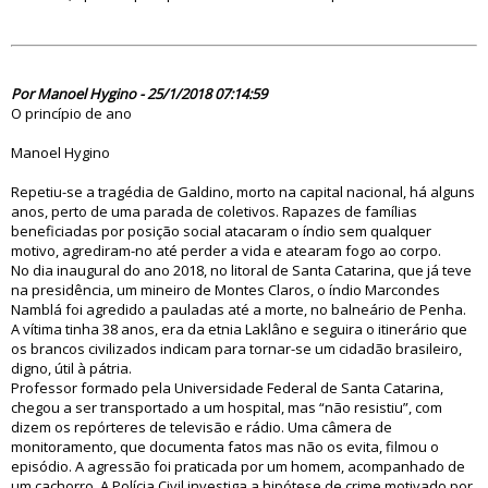
83032
Por Manoel Hygino - 25/1/2018 07:14:59
O princípio de ano
Manoel Hygino
Repetiu-se a tragédia de Galdino, morto na capital nacional, há alguns
anos, perto de uma parada de coletivos. Rapazes de famílias
beneficiadas por posição social atacaram o índio sem qualquer
motivo, agrediram-no até perder a vida e atearam fogo ao corpo.
No dia inaugural do ano 2018, no litoral de Santa Catarina, que já teve
na presidência, um mineiro de Montes Claros, o índio Marcondes
Namblá foi agredido a pauladas até a morte, no balneário de Penha.
A vítima tinha 38 anos, era da etnia Laklâno e seguira o itinerário que
os brancos civilizados indicam para tornar-se um cidadão brasileiro,
digno, útil à pátria.
Professor formado pela Universidade Federal de Santa Catarina,
chegou a ser transportado a um hospital, mas “não resistiu”, com
dizem os repórteres de televisão e rádio. Uma câmera de
monitoramento, que documenta fatos mas não os evita, filmou o
episódio. A agressão foi praticada por um homem, acompanhado de
um cachorro. A Polícia Civil investiga a hipótese de crime motivado por