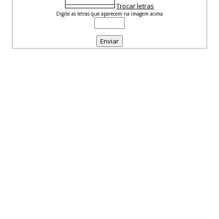
Trocar letras
Digite as letras que aparecem na imagem acima