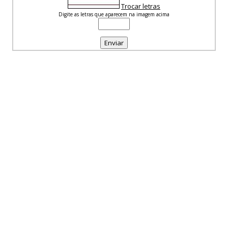
Trocar letras
Digite as letras que aparecem na imagem acima