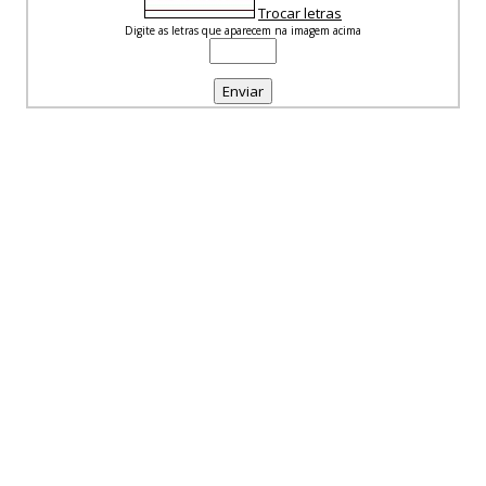
Trocar letras
Digite as letras que aparecem na imagem acima