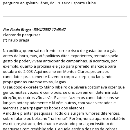
pergunte ao goleiro Fábio, do Cruzeiro Esporte Clube.
23322
Por Paulo Braga - 30/4/2007 17:45:47
Plantando pesquisas
(*) Paulo Braga
Na política, quem sai na frente corre o risco de gastar todo o gás
antes da hora, mas, até políticos ditos experientes, tentados pelo
gosto do poder, vivem antecipando campanhas. Já acontece, por
exemplo, quanto à próxima eleição para prefeito, marcada para
outubro de 2.008. Aqui mesmo em Montes Claros, pretensos
candidatos praticamente fazendo corpo-a-corpo, ou lançando
propagandas intempestivas, ilegais.
O saudoso ex-prefeito Mário Ribeiro da Silveira costumava dizer que
gente, muitas vezes, é como bois, se uns correm em determinada
direção, os outros vão atrás. E assim fazem os candidatos, uns se
lançam antecipadamente e lá vêm outros, com suas verdades e
mentiras, para “pegar” os bobos dos eleitores.
A moda é plantar pesquisas. Todo dia surgem rumores diferentes,
sobre fulano ou beltrano “na frente”. Porém, nunca aparece relatório
escrito, registrado, detalhado e assinado por algum instituto de
pesquisas com credibilidade. É aquela estória dos pés de cobras,