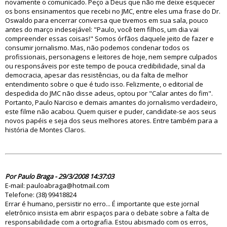
novamente o comunicado. Peço a Deus que não me deixe esquecer
os bons ensinamentos que recebi no JMC, entre eles uma frase do Dr.
Oswaldo para encerrar conversa que tivemos em sua sala, pouco
antes do março indesejável: "Paulo, você tem filhos, um dia vai
compreender essas coisas!" Somos órfãos daquele jeito de fazer e
consumir jornalismo. Mas, não podemos condenar todos os
profissionais, personagens e leitores de hoje, nem sempre culpados
ou responsáveis por este tempo de pouca credibilidade, sinal da
democracia, apesar das resistências, ou da falta de melhor
entendimento sobre o que é tudo isso. Felizmente, o editorial de
despedida do JMC não disse adeus, optou por "Calar antes do fim".
Portanto, Paulo Narciso e demais amantes do jornalismo verdadeiro,
este filme não acabou. Quem quiser e puder, candidate-se aos seus
novos papéis e seja dos seus melhores atores. Entre também para a
história de Montes Claros.
33494
Por Paulo Braga - 29/3/2008 14:37:03
E-mail:
pauloabraga@hotmail.com
Telefone: (38) 99418824
Errar é humano, persistir no erro... É importante que este jornal
eletrônico insista em abrir espaços para o debate sobre a falta de
responsabilidade com a ortografia. Estou abismado com os erros,