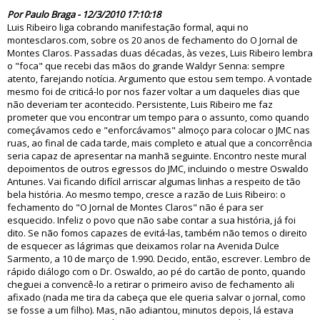
56050
Por Paulo Braga - 12/3/2010 17:10:18
Luis Ribeiro liga cobrando manifestação formal, aqui no
montesclaros.com, sobre os 20 anos de fechamento do O Jornal de
Montes Claros. Passadas duas décadas, às vezes, Luis Ribeiro lembra
o "foca" que recebi das mãos do grande Waldyr Senna: sempre
atento, farejando notícia. Argumento que estou sem tempo. A vontade
mesmo foi de criticá-lo por nos fazer voltar a um daqueles dias que
não deveriam ter acontecido. Persistente, Luis Ribeiro me faz
prometer que vou encontrar um tempo para o assunto, como quando
começávamos cedo e "enforcávamos" almoço para colocar o JMC nas
ruas, ao final de cada tarde, mais completo e atual que a concorrência
seria capaz de apresentar na manhã seguinte. Encontro neste mural
depoimentos de outros egressos do JMC, incluindo o mestre Oswaldo
Antunes. Vai ficando difícil arriscar algumas linhas a respeito de tão
bela história. Ao mesmo tempo, cresce a razão de Luis Ribeiro: o
fechamento do "O Jornal de Montes Claros" não é para ser
esquecido. Infeliz o povo que não sabe contar a sua história, já foi
dito. Se não fomos capazes de evitá-las, também não temos o direito
de esquecer as lágrimas que deixamos rolar na Avenida Dulce
Sarmento, a 10 de março de 1.990. Decido, então, escrever. Lembro de
rápido diálogo com o Dr. Oswaldo, ao pé do cartão de ponto, quando
cheguei a convencê-lo a retirar o primeiro aviso de fechamento ali
afixado (nada me tira da cabeça que ele queria salvar o jornal, como
se fosse a um filho). Mas, não adiantou, minutos depois, lá estava