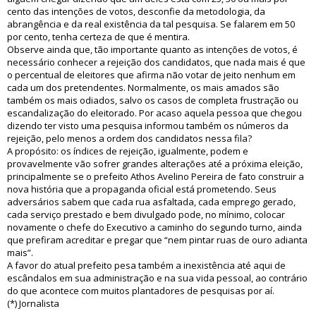
cento das intenções de votos, desconfie da metodologia, da
abrangência e da real existência da tal pesquisa. Se falarem em 50
por cento, tenha certeza de que é mentira.
Observe ainda que, tão importante quanto as intenções de votos, é
necessário conhecer a rejeição dos candidatos, que nada mais é que
o percentual de eleitores que afirma não votar de jeito nenhum em
cada um dos pretendentes. Normalmente, os mais amados são
também os mais odiados, salvo os casos de completa frustração ou
escandalização do eleitorado. Por acaso aquela pessoa que chegou
dizendo ter visto uma pesquisa informou também os números da
rejeição, pelo menos a ordem dos candidatos nessa fila?
A propósito: os índices de rejeição, igualmente, podem e
provavelmente vão sofrer grandes alterações até a próxima eleição,
principalmente se o prefeito Athos Avelino Pereira de fato construir a
nova história que a propaganda oficial está prometendo. Seus
adversários sabem que cada rua asfaltada, cada emprego gerado,
cada serviço prestado e bem divulgado pode, no mínimo, colocar
novamente o chefe do Executivo a caminho do segundo turno, ainda
que prefiram acreditar e pregar que “nem pintar ruas de ouro adianta
mais”.
A favor do atual prefeito pesa também a inexistência até aqui de
escândalos em sua administração e na sua vida pessoal, ao contrário
do que acontece com muitos plantadores de pesquisas por aí.
(*) Jornalista