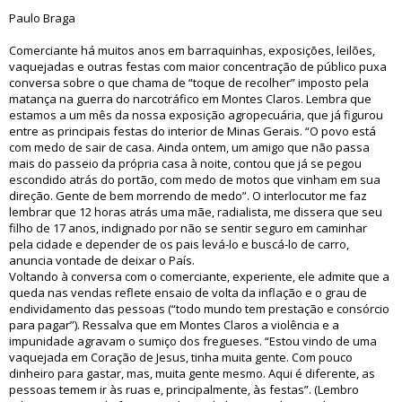
Paulo Braga
Comerciante há muitos anos em barraquinhas, exposições, leilões,
vaquejadas e outras festas com maior concentração de público puxa
conversa sobre o que chama de “toque de recolher” imposto pela
matança na guerra do narcotráfico em Montes Claros. Lembra que
estamos a um mês da nossa exposição agropecuária, que já figurou
entre as principais festas do interior de Minas Gerais. “O povo está
com medo de sair de casa. Ainda ontem, um amigo que não passa
mais do passeio da própria casa à noite, contou que já se pegou
escondido atrás do portão, com medo de motos que vinham em sua
direção. Gente de bem morrendo de medo”. O interlocutor me faz
lembrar que 12 horas atrás uma mãe, radialista, me dissera que seu
filho de 17 anos, indignado por não se sentir seguro em caminhar
pela cidade e depender de os pais levá-lo e buscá-lo de carro,
anuncia vontade de deixar o País.
Voltando à conversa com o comerciante, experiente, ele admite que a
queda nas vendas reflete ensaio de volta da inflação e o grau de
endividamento das pessoas (“todo mundo tem prestação e consórcio
para pagar”). Ressalva que em Montes Claros a violência e a
impunidade agravam o sumiço dos fregueses. “Estou vindo de uma
vaquejada em Coração de Jesus, tinha muita gente. Com pouco
dinheiro para gastar, mas, muita gente mesmo. Aqui é diferente, as
pessoas temem ir às ruas e, principalmente, às festas”. (Lembro