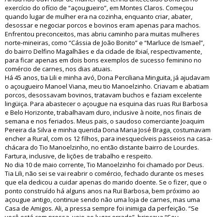
exercício do ofício de “açougueiro”, em Montes Claros. Começou
quando lugar de mulher era na cozinha, enquanto criar, abater,
desossar e negociar porcos e bovinos eram apenas para machos.
Enfrentou preconceitos, mas abriu caminho para muitas mulheres
norte-mineiras, como “Cássia de João Bonito” e “Marluce de Ismael”,
do bairro Delfino Magalhães e da cidade de Ibiaí, respectivamente,
para ficar apenas em dois bons exemplos de sucesso feminino no
comércio de carnes, nos dias atuais.
Há 45 anos, tia Lili e minha avó, Dona Perciliana Minguita, já ajudavam
o açougueiro Manoel Viana, meu tio Manoelzinho. Criavam e abatiam
porcos, desossavam bovinos, tratavam buchos e faziam excelente
lingüiça. Para abastecer o açougue na esquina das ruas Rui Barbosa
e Belo Horizonte, trabalhavam duro, inclusive à noite, nos finais de
semana e nos feriados. Meus pais, o saudoso comerciante Joaquim
Pereira da Silva e minha querida Dona Maria José Braga, costumavam
encher a Rural, com os 12 filhos, para inesquecíveis passeios na casa-
chácara do Tio Manoelzinho, no então distante bairro de Lourdes.
Fartura, inclusive, de lições de trabalho e respeito.
No dia 10 de maio corrente, Tio Manoelzinho foi chamado por Deus.
Tia Lili, não sei se vai reabrir o comércio, fechado durante os meses
que ela dedicou a cuidar apenas do marido doente. Se o fizer, que o
ponto construído há alguns anos na Rui Barbosa, bem próximo ao
açougue antigo, continue sendo não uma loja de carnes, mas uma
Casa de Amigos. Ali, a pressa sempre foi inimiga da perfeição. “Se