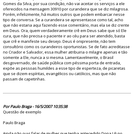
Gomes da Silva, por sua condição, não vai aceitar os serviços a ele
oferecidos na mensagem 30910 por curandeira que se diz milagrosa.
Porém, infelizmente, há muitos outros que podem embarcar nesse
tipo de conversa. Se a curandeira se apresentasse como tal, acho
que não estaria aqui fazendo esse comentário, mas ela se diz crente
em Deus. Ora, quem verdadeiramente crê em Deus sabe que só Ele
cura, que não precisa o paciente ir ao céu para ser atendido, basta
que crê e manifeste seu desejo. Deus é onipresente, não tem
consultório como os curandeiros oportunistas. Se de fato acreditasse
no Criador e Salvador, essa mulher atribuiria o milagre apenas e tão
somente a Ele, nunca a si mesma. Lamentavelmente, o Brasil
desgovernado, de saúde pública com péssima porta de entrada,
expõe as pessoas humildes a esse tipo de esperteza, de picaretas
que se dizem espíritas, evangélicos ou católicos, mas que não
passam de capetinhas.
23789
Por Paulo Braga - 16/5/2007 10:35:38
Questão de exemplo
Paulo Braga
Ainda não ouvi falar de mulher que tenha antecedido Dona Lili no