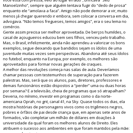
você está com pressa, veio ao lugar errado”, brincava “Seu
Manoelzinho”, sempre que alguém tentava fugir do “dedo de prosa”
enquanto ele “amolava a faca”. Amigo não pode demorar a vir, muito
menos já chegar querendo ir embora, sem colocar a conversa em dia,
advogava. “Não temos fregueses, temos amigos”, era o seu lema no
comércio.
Gente assim precisa ser melhor aproveitada. De berços humildes, o
casal de açougueiros educou bem seis filhos, venceu pelo trabalho.
Mas, o Brasil, infelizmente, ainda não aprendeu a valorizar os bons
exemplos, segue deixando que bandidos sejam os ídolos de uma
juventude muitas vezes sem perspectivas. Abandona até seus ídolos
no futebol, enquanto na Europa, por exemplo, os melhores são
aproveitados para formar novas gerações de craques.
A melhor das revoluções começa nas salas de aula. Deveríamos
chamar pessoas com testemunhos de superação para fazerem
palestras. Mas, será que os alunos, pais, diretores, professores e
demais funcionários estão dispostos a “perder” uma ou duas horas
por semana? E a televisão, cheia de programas que só atrapalham?
Deveria, no mínimo, investir em programas como o da norte-
americana Oprah, no gnt, canal 41, na Sky. Quase todos os dias, ela
mostra histórias de personagens vivos como os trigêmeos negros,
pobres e órfãos de pai desde criança que, em apenas sete anos de
formados, vão completar um milhão de dólares em doações à
universidade da qual foram os melhores alunos de Direito. Eles
atribuem o sucesso aos ambientes em que foram mantidos pela mãe: