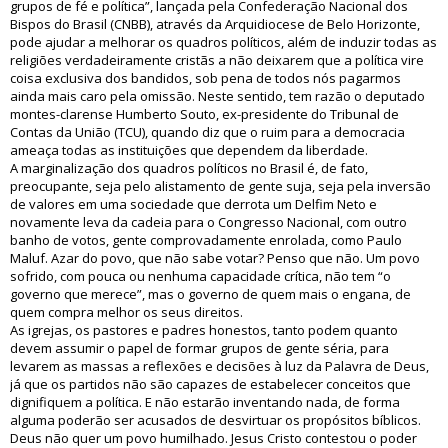
grupos de fé e política”, lançada pela Confederação Nacional dos
Bispos do Brasil (CNBB), através da Arquidiocese de Belo Horizonte,
pode ajudar a melhorar os quadros políticos, além de induzir todas as
religiões verdadeiramente cristãs a não deixarem que a política vire
coisa exclusiva dos bandidos, sob pena de todos nós pagarmos
ainda mais caro pela omissão. Neste sentido, tem razão o deputado
montes-clarense Humberto Souto, ex-presidente do Tribunal de
Contas da União (TCU), quando diz que o ruim para a democracia
ameaça todas as instituições que dependem da liberdade.
A marginalização dos quadros políticos no Brasil é, de fato,
preocupante, seja pelo alistamento de gente suja, seja pela inversão
de valores em uma sociedade que derrota um Delfim Neto e
novamente leva da cadeia para o Congresso Nacional, com outro
banho de votos, gente comprovadamente enrolada, como Paulo
Maluf. Azar do povo, que não sabe votar? Penso que não. Um povo
sofrido, com pouca ou nenhuma capacidade crítica, não tem “o
governo que merece”, mas o governo de quem mais o engana, de
quem compra melhor os seus direitos.
As igrejas, os pastores e padres honestos, tanto podem quanto
devem assumir o papel de formar grupos de gente séria, para
levarem as massas a reflexões e decisões à luz da Palavra de Deus,
já que os partidos não são capazes de estabelecer conceitos que
dignifiquem a política. E não estarão inventando nada, de forma
alguma poderão ser acusados de desvirtuar os propósitos bíblicos.
Deus não quer um povo humilhado. Jesus Cristo contestou o poder