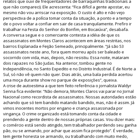
relatos que ouvi de freqüentadores de barraquinhas tradicionais a
que não compareci). Ele acrescenta: “Fica difícil a gente apostar, eu
mesmo não vou arriscar na exposição. O custo é alto e não vejo
perspectiva de a polícia tomar conta da situação, a ponto e a tempo
de o povo voltar a confiar em sair de casa tranquilamente. Prefiro ir
trabalhar na Festa do Senhor do Bonfim, em Bocaiúva”, desabafa.
A conversa segue e o comerciante contesta a idéia de que os
assassinatos em Montes Claros acontecem em áreas restritas, nos
bairros Esplanada e Feijão Semeado, principalmente. “Já são 53
assassinatos neste ano, fora quem morreu após ser baleado e
socorrido com vida, mas, depois, não resistiu. Essa noite, mataram
dois rapazes no São Judas. Na anterior, tombou gente no
Independência, no Santo Expedito e no Distrito Industrial. É de Norte a
Sul, só não vê quem não quer. Dias atrás, uma bala perdida acertou
uma moça durante show no parque de exposições”, queixa.
A crise de autoestima a que tem feito referência o jornalista Waldyr
Senna fica evidente: “Não demora, Montes Claros vai parar no Jornal
Nacional como recordista de assassinatos. Nossas autoridades estão
achando que só tem bandido matando bandido, mas, não é assim. Já
vimos inocentes mortos por engano e criança assassinada por
vingança. O crime organizado está tomando conta da cidade e
prendendo a gente dentro de nossas próprias casas. Vou dizer mais:
o comércio está sendo atingido, tem trabalhador perdendo seu ganha
pão, ou se armando, por achar que assim fica protegido”. É verdade,
tem gente honesta se armando, ou trabalhando com muito medo,