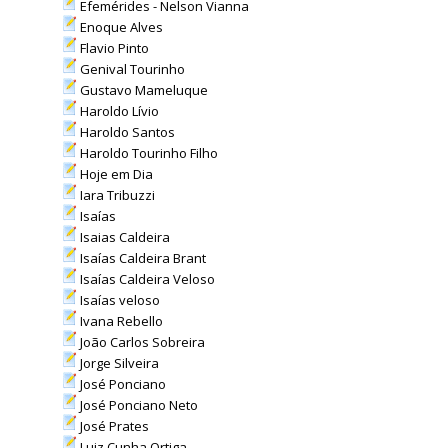
Efemérides - Nelson Vianna
Enoque Alves
Flavio Pinto
Genival Tourinho
Gustavo Mameluque
Haroldo Lívio
Haroldo Santos
Haroldo Tourinho Filho
Hoje em Dia
Iara Tribuzzi
Isaías
Isaias Caldeira
Isaías Caldeira Brant
Isaías Caldeira Veloso
Isaías veloso
Ivana Rebello
João Carlos Sobreira
Jorge Silveira
José Ponciano
José Ponciano Neto
José Prates
Luiz Cunha Ortiga