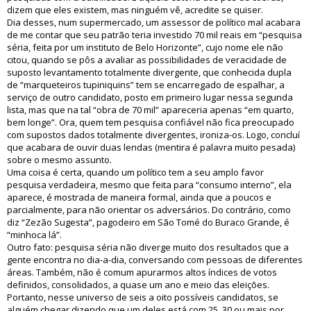
dizem que eles existem, mas ninguém vê, acredite se quiser.
Dia desses, num supermercado, um assessor de político mal acabara
de me contar que seu patrão teria investido 70 mil reais em “pesquisa
séria, feita por um instituto de Belo Horizonte”, cujo nome ele não
citou, quando se pôs a avaliar as possibilidades de veracidade de
suposto levantamento totalmente divergente, que conhecida dupla
de “marqueteiros tupiniquins” tem se encarregado de espalhar, a
serviço de outro candidato, posto em primeiro lugar nessa segunda
lista, mas que na tal “obra de 70 mil” apareceria apenas “em quarto,
bem longe”. Ora, quem tem pesquisa confiável não fica preocupado
com supostos dados totalmente divergentes, ironiza-os. Logo, concluí
que acabara de ouvir duas lendas (mentira é palavra muito pesada)
sobre o mesmo assunto.
Uma coisa é certa, quando um político tem a seu amplo favor
pesquisa verdadeira, mesmo que feita para “consumo interno”, ela
aparece, é mostrada de maneira formal, ainda que a poucos e
parcialmente, para não orientar os adversários. Do contrário, como
diz “Zezão Sugesta”, pagodeiro em São Tomé do Buraco Grande, é
“minhoca lá”.
Outro fato: pesquisa séria não diverge muito dos resultados que a
gente encontra no dia-a-dia, conversando com pessoas de diferentes
áreas. Também, não é comum apurarmos altos índices de votos
definidos, consolidados, a quase um ano e meio das eleições.
Portanto, nesse universo de seis a oito possíveis candidatos, se
alguém chegar dizendo que um deles está com 25, 30 ou mais por