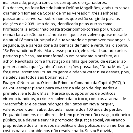
mal exercido, pregou contra os corruptos e enganadores.
Dia desses, na feira livre do bairro Delfino Magalhães, após um rapaz
chamar o “Homem da Cobra” de “meu vereador”, três senhoras
passaram a conversar sobre nomes que estão surgindo para as
eleições de 2.008. Uma delas, identificada pelas outras como
Professora, alertou: “não basta trocar pombo-correio por urubus”,
numa clara alusão ao escândalo em que se envolveu quase metade
da atual Câmara Municipal e à sua vontade de promover mudanças. A
segunda, que parecia dona da barraca de fumo e verduras, disparou:
“Se Fernandinho Beira Mar viesse para cá, ele seria disputado pelos
partidos políticos, iam transformá-lo em candidato a prefeito, eu
acho”. Revoltada com a frustração da filha que parou de estudar ao
perder a bolsa que “ganhou” nas eleições passadas, “Dona Maria”, a
freguesa, arrematou: “E muita gente ainda vai votar num desses, pois,
na televisão todos são bonzinhos...”
Exagero? Nem tanto. O temido Primeiro Comando da Capital (PCC) já
deixou escapar planos para investir na eleição de deputados e
prefeitos, em todo o Brasil. Parece que, após anos de políticos
virando bandidos, o crime resolveu dar o troco, como as aranhas de
“Aracnofobia” e os camundongos de “Ratos em Nova Iorque”,
valendo-se, quem sabe, daquela máxima dos 100 anos de perdão.
Enquanto homens e mulheres de bem preferem não reagir, o dinheiro
público, que deveria servir à promoção da justiça social, vai virando
propriedade dos criminosos na política e dos políticos no crime. Dar as
costas para os problemas não resolve nada. Se você duvida,