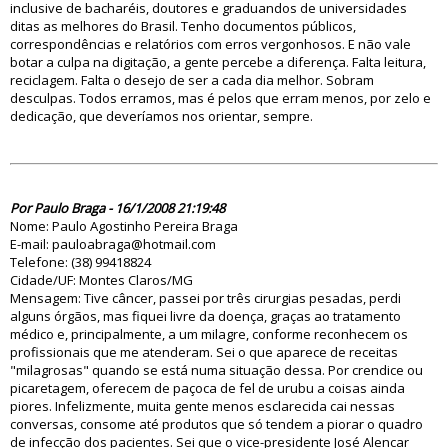
inclusive de bacharéis, doutores e graduandos de universidades
ditas as melhores do Brasil. Tenho documentos públicos,
correspondências e relatórios com erros vergonhosos. E não vale
botar a culpa na digitação, a gente percebe a diferença. Falta leitura,
reciclagem. Falta o desejo de ser a cada dia melhor. Sobram
desculpas. Todos erramos, mas é pelos que erram menos, por zelo e
dedicação, que deveríamos nos orientar, sempre.
30952
Por Paulo Braga - 16/1/2008 21:19:48
Nome: Paulo Agostinho Pereira Braga
E-mail:
pauloabraga@hotmail.com
Telefone: (38) 99418824
Cidade/UF: Montes Claros/MG
Mensagem: Tive câncer, passei por três cirurgias pesadas, perdi
alguns órgãos, mas fiquei livre da doença, graças ao tratamento
médico e, principalmente, a um milagre, conforme reconhecem os
profissionais que me atenderam. Sei o que aparece de receitas
"milagrosas" quando se está numa situação dessa. Por crendice ou
picaretagem, oferecem de paçoca de fel de urubu a coisas ainda
piores. Infelizmente, muita gente menos esclarecida cai nessas
conversas, consome até produtos que só tendem a piorar o quadro
de infecção dos pacientes. Sei que o vice-presidente José Alencar