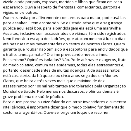
vivido ainda por pais, esposas, maridos e filhos que ficam em casa
esperando. Ouvi a respeito de frentistas, comerciantes, garçons e
vigias, entre outros.
Quem transita por aí livremente com armas para matar, pode usá-las
para assaltar. E tem acontecido. Se o Estado acha que a segurança
pública aqui está boa, para a bandidagem ela está uma maravilha.
Assaltos, inclusive com assassinatos de vítimas, têm sido registrados.
Nem funerária escapa dos ladrões, que atacam mesmo à luz do dia e
até nas ruas mais movimentadas do centro de Montes Claros. Quem
garante que roubar não tem sido a escapatória para endividados que
o tráfico ameaça matar? O crime provocando novos crimes.
Pessimismo? Opiniões isoladas? Não. Pode até haver exageros, fruto
do medo coletivo, comum nas epidemias, todas elas estressantes e,
portanto, desencadeantes de muitas doenças. A de assassinatos
está caracterizada há quatro ou cinco anos seguidos em Montes
Claros, que beira a três vezes mais que o máximo de dez
assassinatos por 100 mil habitantes/ano tolerados pela Organização
Mundial de Saúde. Pelo menos nos discursos, violência demais é
grave problema de saúde pública.
Para quem precisa ou vive falando em atrair investidores e alimentar
inteligências, é importante dizer que o medo coletivo fundamentado
costuma afugentá-los. Ouve-se longe um toque de recolher.