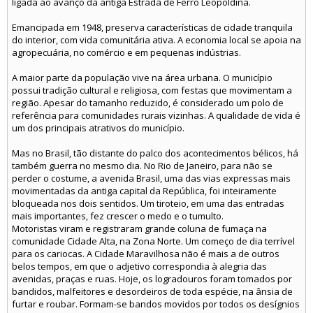
ligada ao avanço da antiga Estrada de Ferro Leopoldina.
Emancipada em 1948, preserva características de cidade tranquila
do interior, com vida comunitária ativa. A economia local se apoia na
agropecuária, no comércio e em pequenas indústrias.
A maior parte da população vive na área urbana. O município
possui tradição cultural e religiosa, com festas que movimentam a
região. Apesar do tamanho reduzido, é considerado um polo de
referência para comunidades rurais vizinhas. A qualidade de vida é
um dos principais atrativos do município.
Mas no Brasil, tão distante do palco dos acontecimentos bélicos, há
também guerra no mesmo dia. No Rio de Janeiro, para não se
perder o costume, a avenida Brasil, uma das vias expressas mais
movimentadas da antiga capital da República, foi inteiramente
bloqueada nos dois sentidos. Um tiroteio, em uma das entradas
mais importantes, fez crescer o medo e o tumulto.
Motoristas viram e registraram grande coluna de fumaça na
comunidade Cidade Alta, na Zona Norte. Um começo de dia terrível
para os cariocas. A Cidade Maravilhosa não é mais a de outros
belos tempos, em que o adjetivo correspondia à alegria das
avenidas, praças e ruas. Hoje, os logradouros foram tomados por
bandidos, malfeitores e desordeiros de toda espécie, na ânsia de
furtar e roubar. Formam-se bandos movidos por todos os desígnios