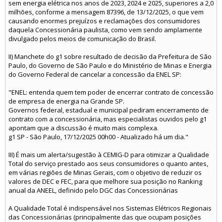
sem energia elétrica nos anos de 2023, 2024 e 2025, superiores a 2,0
milhões, conforme a mensagem 87396, de 13/12/2025, o que vem
causando enormes prejuízos e reclamações dos consumidores
daquela Concessionária paulista, como vem sendo amplamente
divulgado pelos meios de comunicação do Brasil.
II) Manchete do g1 sobre resultado de decisão da Prefeitura de São
Paulo, do Governo de São Paulo e do Ministério de Minas e Energia
do Governo Federal de cancelar a concessão da ENEL SP:
"ENEL: entenda quem tem poder de encerrar contrato de concessão
de empresa de energia na Grande SP.
Governos federal, estadual e municipal pediram encerramento de
contrato com a concessionária, mas especialistas ouvidos pelo g1
apontam que a discussão é muito mais complexa.
g1 SP - São Paulo, 17/12/2025 00h00 - Atualizado há um dia."
III) É mais um alerta/sugestão à CEMIG-D para otimizar a Qualidade
Total do serviço prestado aos seus consumidores o quanto antes,
em várias regiões de Minas Gerais, com o objetivo de reduzir os
valores de DEC e FEC, para que melhore sua posição no Ranking
anual da ANEEL, definido pelo DGC das Concessionárias
A Qualidade Total é indispensável nos Sistemas Elétricos Regionais
das Concessionárias (principalmente das que ocupam posições