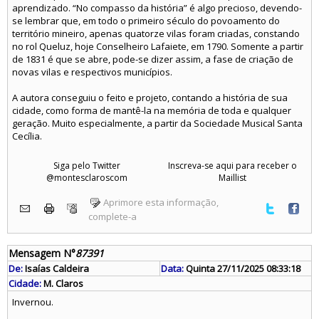
aprendizado. “No compasso da história” é algo precioso, devendo-
se lembrar que, em todo o primeiro século do povoamento do
território mineiro, apenas quatorze vilas foram criadas, constando
no rol Queluz, hoje Conselheiro Lafaiete, em 1790. Somente a partir
de 1831 é que se abre, pode-se dizer assim, a fase de criação de
novas vilas e respectivos municípios.
A autora conseguiu o feito e projeto, contando a história de sua
cidade, como forma de mantê-la na memória de toda e qualquer
geração. Muito especialmente, a partir da Sociedade Musical Santa
Cecília.
Siga pelo Twitter
Inscreva-se aqui para receber o
@montesclaroscom
Maillist
Aprimore esta informação,
complete-a
Mensagem N°
87391
De:
Isaías Caldeira
Data:
Quinta 27/11/2025 08:33:18
Cidade:
M. Claros
Invernou.