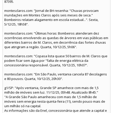
87395.
montesclaros.com: "Jornal de BH resenha: "Chuvas provocam
inundações em Montes Claros após seis meses de seca."
Bombeiros relatam alagamento em escola estadual...". Sexta,
5/12/25, 18h58".
montesclaros.com: "Últimas horas: Bombeiros atenderam dez
ocorrências envolvendo as quedas de árvores em vias públicas em
diferentes bairros de M. Claros, em decorrência das fortes chuvas
que atingiram a região. Quarta, 10/12/25, 5h06".
montesclaros.com: "Copasa lista quase 50 bairros de M. Claros que
podem ficar sem água por "falta de energia elétrica da
concessionária responsável. Quarta, 10/12/25, 10h07".
montesclaros.com: "Em São Paulo, ventania cancela 87 decolagens
e 80 pousos. Quarta, 10/12/25, 20h30".
g1/SP: "Após ventania, Grande SP amanhece com mais de 1,5
milhão de imóveis sem luz. 11/12/25, 05h48. Atualizado 8h45."
"A Grande São Paulo amanheceu com mais de 1,5 milhão de
imóveis sem energia nesta quinta-feira (11), sendo pouco mais de
um milhão só na capital.
As informações são da Enel, concessionária que atende a capital e