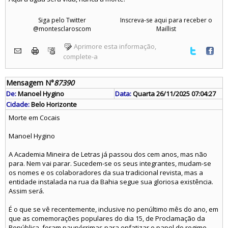
Siga pelo Twitter
Inscreva-se aqui para receber o
@montesclaroscom
Maillist
Aprimore esta informação,
complete-a
Mensagem N°
87390
De:
Manoel Hygino
Data:
Quarta 26/11/2025 07:04:27
Cidade:
Belo Horizonte
Morte em Cocais
Manoel Hygino
A Academia Mineira de Letras já passou dos cem anos, mas não
para. Nem vai parar. Sucedem-se os seus integrantes, mudam-se
os nomes e os colaboradores da sua tradicional revista, mas a
entidade instalada na rua da Bahia segue sua gloriosa existência.
Assim será.
É o que se vê recentemente, inclusive no penúltimo mês do ano, em
que as comemorações populares do dia 15, de Proclamação da
República, foram paupérrimas para enfatizar o papel do regime