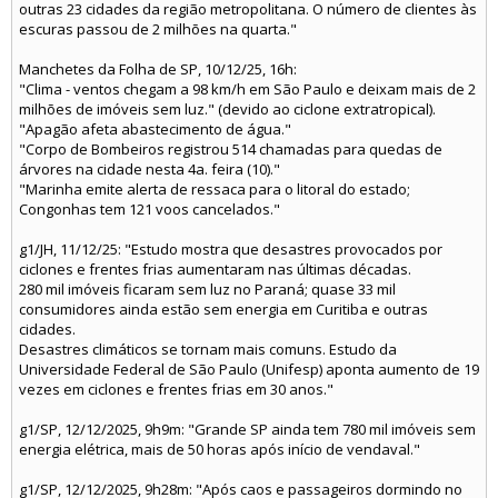
outras 23 cidades da região metropolitana. O número de clientes às
escuras passou de 2 milhões na quarta."
Manchetes da Folha de SP, 10/12/25, 16h:
"Clima - ventos chegam a 98 km/h em São Paulo e deixam mais de 2
milhões de imóveis sem luz." (devido ao ciclone extratropical).
"Apagão afeta abastecimento de água."
"Corpo de Bombeiros registrou 514 chamadas para quedas de
árvores na cidade nesta 4a. feira (10)."
"Marinha emite alerta de ressaca para o litoral do estado;
Congonhas tem 121 voos cancelados."
g1/JH, 11/12/25: "Estudo mostra que desastres provocados por
ciclones e frentes frias aumentaram nas últimas décadas.
280 mil imóveis ficaram sem luz no Paraná; quase 33 mil
consumidores ainda estão sem energia em Curitiba e outras
cidades.
Desastres climáticos se tornam mais comuns. Estudo da
Universidade Federal de São Paulo (Unifesp) aponta aumento de 19
vezes em ciclones e frentes frias em 30 anos."
g1/SP, 12/12/2025, 9h9m: "Grande SP ainda tem 780 mil imóveis sem
energia elétrica, mais de 50 horas após início de vendaval."
g1/SP, 12/12/2025, 9h28m: "Após caos e passageiros dormindo no