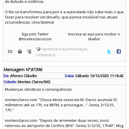
de ilicitude e violência.
O Rio se transformou para pior e a autoridade não sabe mais o que
fazer para resolver um desafio, que parece insolúvel nas atuais
circunstâncias. Uma lástima!
Siga pelo Twitter
Inscreva-se aqui para receber o
@montesclaroscom
Maillist
Aprimore esta informação,
complete-a
Mensagem N°
87396
De:
Afonso Cláudio
Data:
Sábado 13/12/2025 11:16:42
Cidade:
Montes Claros/MG
Mudanças climáticas e consequências
montesclaros.com: "Chuva desta sexta em M. Claros acumula 55
milímetros até as 17h, na 98 FM, e prossegue...". Sexta, 5/12/25,
17h."
montesclaros.com: "Depois de arremeter duas vezes, (voo)
retornou ao aeroporto de Confins (BH)". Sexta, 5/12/25, 17h40". Msg