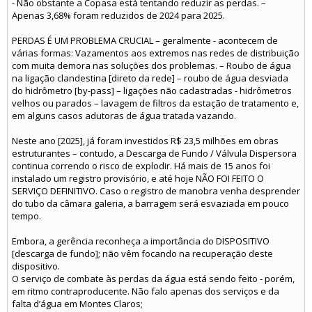
- Não obstante a Copasa está tentando reduzir as perdas. –
Apenas 3,68% foram reduzidos de 2024 para 2025.
PERDAS É UM PROBLEMA CRUCIAL – geralmente - acontecem de
várias formas: Vazamentos aos extremos nas redes de distribuição
com muita demora nas soluções dos problemas. – Roubo de água
na ligação clandestina [direto da rede] – roubo de água desviada
do hidrômetro [by-pass] – ligações não cadastradas - hidrômetros
velhos ou parados – lavagem de filtros da estação de tratamento e,
em alguns casos adutoras de água tratada vazando.
Neste ano [2025], já foram investidos R$ 23,5 milhões em obras
estruturantes – contudo, a Descarga de Fundo / Válvula Dispersora
continua correndo o risco de explodir. Há mais de 15 anos foi
instalado um registro provisório, e até hoje NÃO FOI FEITO O
SERVIÇO DEFINITIVO. Caso o registro de manobra venha desprender
do tubo da câmara galeria, a barragem será esvaziada em pouco
tempo.
Embora, a gerência reconheça a importância do DISPOSITIVO
[descarga de fundo]; não vêm focando na recuperação deste
dispositivo.
O serviço de combate às perdas da água está sendo feito - porém,
em ritmo contraproducente. Não falo apenas dos serviços e da
falta d’água em Montes Claros;