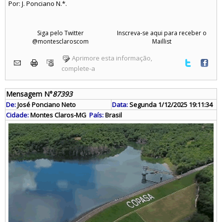
Por: J. Ponciano N.*.
Siga pelo Twitter
Inscreva-se aqui para receber o
@montesclaroscom
Maillist
Aprimore esta informação,
complete-a
Mensagem N°
87393
De:
José Ponciano Neto
Data:
Segunda 1/12/2025 19:11:34
Cidade:
Montes Claros-MG
País:
Brasil