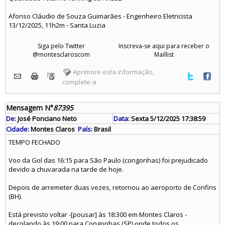
Afonso Cláudio de Souza Guimarães - Engenheiro Eletricista
13/12/2025, 11h2m - Santa Luzia
Siga pelo Twitter
Inscreva-se aqui para receber o
@montesclaroscom
Maillist
Aprimore esta informação,
complete-a
Mensagem N°
87395
De:
José Ponciano Neto
Data:
Sexta 5/12/2025 17:38:59
Cidade:
Montes Claros
País:
Brasil
TEMPO FECHADO
Voo da Gol das 16:15 para São Paulo (congonhas) foi prejudicado
devido a chuvarada na tarde de hoje.
Depois de arremeter duas vezes, retornou ao aeroporto de Confins
(BH).
Está previsto voltar -[pousar] às 18:300 em Montes Claros -
decolando às 19:00 para Congonhas (SP) onde todos os