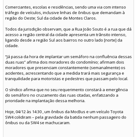
Comerciantes, escolas e residências, sendo uma via com intenso
tráfego de veículos, inclusive linhas de ônibus que demandam à
região do Oeste; Sul da cidade de Montes Claros.
Todos da jurisdição observam, que a Rua João Souto é a rua que dá
acesso a região central da cidade apresenta um trânsito intenso,
ligando desde a região Sul aos bairros no outro lado [norte] da
cidade.
“Já passa da hora de implantar um semáforo na confluência dessas
duas ruas” afirma dois moradores do condomínio; afirmam dois
moradores que presenciam constantemente (semanalmente) os
acidentes, acrescentando que a medida trará mais segurança e
tranquilidade para motoristas e pedestres que passam pelo local.
O síndico afirma que no seu requerimento constará a emergência
do semáforo no cruzamento das ruas citadas, enfatizando a
prioridade na implantação dessa melhoria.
Hoje, 04/12 às 14:30 , um ônibus da MocBus e um veículo Toyota
SW4 colidiram – pela gravidade da batida nenhum passageiro do
ônibus ou da SW4 se machucaram.