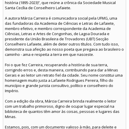
história (1895-2023)”, que reúne a crônica da Sociedade Musical
Santa Cecília de Conselheiro Lafaiete.
A autora Márcia Carreira é comunicadora social pela UFMG, uma
das fundadoras da Academia de Ciências e Letras de Lafaiete,
membro efetivo, e membro correspondente da Academia de
Ciências, Letras e Artes de Congonhas, de Lagoa Dourada e
presidente da União Brasileira de Trovadores (UBT) Secção
Conselheiro Lafaiete, além de deter outros títulos. Com tudo isso,
demonstra sua afeição ao nosso poeta que pregava ao brasileiro o
caminho - ama e respeita a terra em que nasceste.
Foi o que fez Carreira, recuperando a história de sua terra,
corrigindo erros e, desta maneira, contribuindo para dar a Minas
Gerais e ao leitor um retrato fiel da cidade. Seu nome constitui uma
homenagem muito justa a Lafaiete Rodrigues Pereira, filho do
município e grande jurista consultivo, político e conselheiro do
Império.
Com a edição da obra, Márcia Carreira brinda realmente o leitor
com um trabalho primoroso, digno de ocupar lugar especial na
biblioteca de quantos têm amor às coisas, pessoas e lugares das
Minas.
Estamos, pois, com um documento valioso à mão, para deleite e