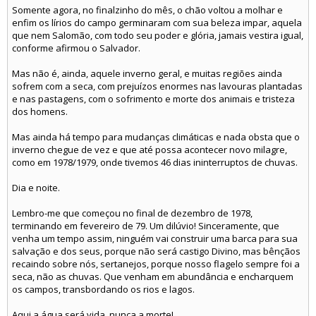
Somente agora, no finalzinho do mês, o chão voltou a molhar e
enfim os lírios do campo germinaram com sua beleza impar, aquela
que nem Salomão, com todo seu poder e glória, jamais vestira igual,
conforme afirmou o Salvador.
Mas não é, ainda, aquele inverno geral, e muitas regiões ainda
sofrem com a seca, com prejuízos enormes nas lavouras plantadas
e nas pastagens, com o sofrimento e morte dos animais e tristeza
dos homens.
Mas ainda há tempo para mudanças climáticas e nada obsta que o
inverno chegue de vez e que até possa acontecer novo milagre,
como em 1978/1979, onde tivemos 46 dias ininterruptos de chuvas.
Dia e noite.
Lembro-me que começou no final de dezembro de 1978,
terminando em fevereiro de 79. Um dilúvio! Sinceramente, que
venha um tempo assim, ninguém vai construir uma barca para sua
salvação e dos seus, porque não será castigo Divino, mas bênçãos
recaindo sobre nós, sertanejos, porque nosso flagelo sempre foi a
seca, não as chuvas. Que venham em abundância e encharquem
os campos, transbordando os rios e lagos.
Aqui a água será vida, nunca a morte!