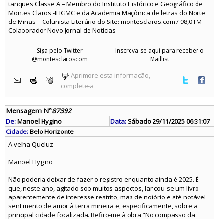
tanques Classe A – Membro do Instituto Histórico e Geográfico de
Montes Claros -IHGMC e da Academia Maçônica de letras do Norte
de Minas – Colunista Literário do Site: montesclaros.com / 98,0 FM –
Colaborador Novo Jornal de Notícias
Siga pelo Twitter
Inscreva-se aqui para receber o
@montesclaroscom
Maillist
Aprimore esta informação,
complete-a
Mensagem N°
87392
De:
Manoel Hygino
Data:
Sábado 29/11/2025 06:31:07
Cidade:
Belo Horizonte
A velha Queluz
Manoel Hygino
Não poderia deixar de fazer o registro enquanto ainda é 2025. É
que, neste ano, agitado sob muitos aspectos, lançou-se um livro
aparentemente de interesse restrito, mas de notório e até notável
sentimento de amor à terra mineira e, especificamente, sobre a
principal cidade focalizada. Refiro-me à obra “No compasso da