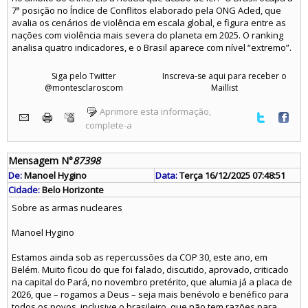
7ª posição no Índice de Conflitos elaborado pela ONG Acled, que
avalia os cenários de violência em escala global, e figura entre as
nações com violência mais severa do planeta em 2025. O ranking
analisa quatro indicadores, e o Brasil aparece com nível “extremo”.
Siga pelo Twitter
Inscreva-se aqui para receber o
@montesclaroscom
Maillist
Aprimore esta informação,
complete-a
Mensagem N°
87398
De:
Manoel Hygino
Data:
Terça 16/12/2025 07:48:51
Cidade:
Belo Horizonte
Sobre as armas nucleares
Manoel Hygino
Estamos ainda sob as repercussões da COP 30, este ano, em
Belém. Muito ficou do que foi falado, discutido, aprovado, criticado
na capital do Pará, no novembro pretérito, que alumia já a placa de
2026, que – rogamos a Deus – seja mais benévolo e benéfico para
todos os povos, inclusive o brasileiro, que não tem razões para