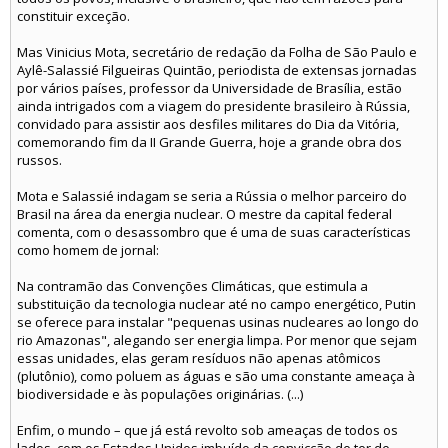
constituir exceção.
Mas Vinicius Mota, secretário de redação da Folha de São Paulo e
Aylê-Salassié Filgueiras Quintão, periodista de extensas jornadas
por vários países, professor da Universidade de Brasília, estão
ainda intrigados com a viagem do presidente brasileiro à Rússia,
convidado para assistir aos desfiles militares do Dia da Vitória,
comemorando fim da II Grande Guerra, hoje a grande obra dos
russos.
Mota e Salassié indagam se seria a Rússia o melhor parceiro do
Brasil na área da energia nuclear. O mestre da capital federal
comenta, com o desassombro que é uma de suas características
como homem de jornal:
Na contramão das Convenções Climáticas, que estimula a
substituição da tecnologia nuclear até no campo energético, Putin
se oferece para instalar "pequenas usinas nucleares ao longo do
rio Amazonas", alegando ser energia limpa. Por menor que sejam
essas unidades, elas geram resíduos não apenas atômicos
(plutônio), como poluem as águas e são uma constante ameaça à
biodiversidade e às populações originárias. (...)
Enfim, o mundo – que já está revolto sob ameaças de todos os