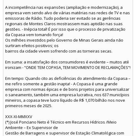
A incompetência nas expansões (ampliação e modernização), a
empresa vem sendo alvo de várias matérias nas redes de TV e nas
emissoras de Rádio. Tudo poderia ser evitado se as gerências
regionais de Montes Claros mostrassem mais aptidão nas suas
gestões. - Inépcia total! É por isso que o processo de privatização
da Copasa vem tomando força!
Os milhões investidos pelo Governo de Minas Gerais ainda não
surtiram efeitos positivos; os
bairros da cidade vivem sofrendo com as torneiras secas.
Em suma: a insatisfação dos consumidores é evidente – muitos até
ironizam - “ONDE TEM COPASA, TEM MOVIMENTO DE RECLAMAÇÕES”!
Em tempo: Quando cito as deficiências do atendimento da Copasa –
me refiro somente a gestão inapta! - A Copasa é uma grande
empresa com normas épicas e de bons projetos para universalizar
o saneamento, também uma empresa lucrativa, nos 637 municípios
mineiros, a copasa teve lucro líquido de R$ 1,070 bilhão nos nove
primeiros meses de 2025.
XXX-XI-MMXXV
(*) José Ponciano Neto é Técnico em Recursos Hídricos /Meio
Ambiente – Ex Supervisor de
Gestão de Barragens e supervisor de Estação Climatológica com