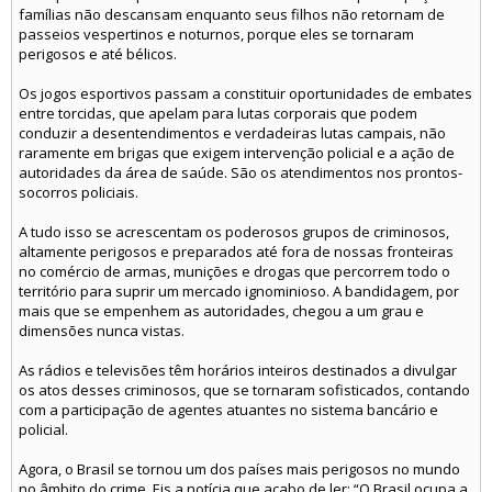
famílias não descansam enquanto seus filhos não retornam de
passeios vespertinos e noturnos, porque eles se tornaram
perigosos e até bélicos.
Os jogos esportivos passam a constituir oportunidades de embates
entre torcidas, que apelam para lutas corporais que podem
conduzir a desentendimentos e verdadeiras lutas campais, não
raramente em brigas que exigem intervenção policial e a ação de
autoridades da área de saúde. São os atendimentos nos prontos-
socorros policiais.
A tudo isso se acrescentam os poderosos grupos de criminosos,
altamente perigosos e preparados até fora de nossas fronteiras
no comércio de armas, munições e drogas que percorrem todo o
território para suprir um mercado ignominioso. A bandidagem, por
mais que se empenhem as autoridades, chegou a um grau e
dimensões nunca vistas.
As rádios e televisões têm horários inteiros destinados a divulgar
os atos desses criminosos, que se tornaram sofisticados, contando
com a participação de agentes atuantes no sistema bancário e
policial.
Agora, o Brasil se tornou um dos países mais perigosos no mundo
no âmbito do crime. Eis a notícia que acabo de ler: “O Brasil ocupa a