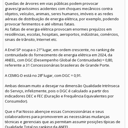
Quedas de árvores em vias públicas podem provocar
graves/gravíssimos acidentes com choques mecânicos contra
objetos, veículos, animais, seres humanos, imóveis e as redes
aéreas de distribuição de energia elétrica, por exemplo, podendo
provocar ferimentos e até vítimas fatais.
As faltas de energia elétrica provocam enormes prejuízos em
residências, escolas, hospitais, aeroportos, indústrias, comércios,
sinais de trânsito, Internet etc.
A Enel SP ocupa o 21º lugar, em ordem crescente, no ranking de
continuidade do fornecimento de energia elétrica em 2024, da
ANEEL, com DGC (Desempenho Global de Continuidade) = 0,80,
referente a 31 Concessionárias brasileiras de Grande Porte.
A CEMIG-D está no 28º lugar, com DGC = 0,91.
Ambas deixam muito a desejar na dimensão Qualidade Intrínseca
do Serviço, infelizmente, pois o DGC é calculado a partir dos
indicadores DEC e FEC (Duração e Frequência Equivalentes por
Consumidor).
Que o Pai Nosso abençoe essas Concessionárias e seus
colaboradores para promoverem as necessárias mudanças
técnicas e gerenciais que as permitam assumir posições típicas de
Qualidade Total no ranking da ANEEL.