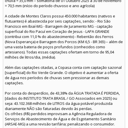
chuva = 35,0 mm – somatória de 01 Outubro 2025 a 30 de novembro
= 70,5 mm (início do período chuvoso e ano agrícola)
A cidade de Montes Claros possui 450.000 habitantes (nativos e
flutuantes) é abastecida por seis captações, sendo: - Rio São
Francisco em Ibiaí-MG - Barragem de Juramento MG - captação
superficial do Rio Pacuí em Coração de Jesus - LAPA GRANDE
(contribui com 11,0 % do abastecimento) - Rebentão dos Ferros
(Nova Esperança) e Barragem dos Porcos (KM 6,5 - BR 365) – além de
uma vasta bateria de poços profundos (conhecidos como
artesianos). Todas essas captações ofertam em torno de 95,04
milhões de litros/dia, (média).
Além das captações citadas, a Copasa conta com captação sazonal
[superficial] do Rio Verde Grande. O objetivo é aumentar a oferta
de água nos períodos de chuvas sem pressionar as demais
captações.
Por conta do desperdício, de 43,38% da ÁGUA TRATADA É PERDIDA,
[dados do INSTITUTO TRATA BRASIL / GO Associados em 2025] ou
seja: 43.102.368 milhões de LITROS da água potável produzida
diariamente NÃO são faturadas devido às perdas.
Os cifrões (R$) perdidos improvisam a Agência Reguladora de
Serviços de Abastecimento de Água e de Esgotamento Sanitário
(ARSAE-MG) a uma revisão tarifária; penalizando o consumidor.