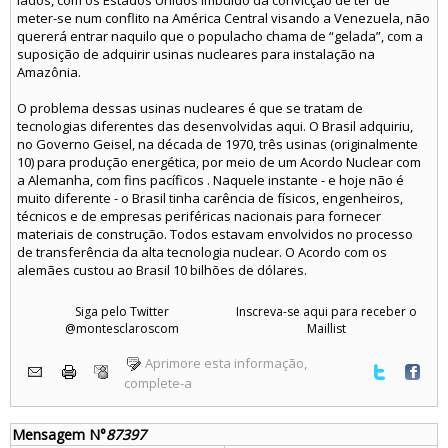
lados, com os Estados Unidos imbuído da convicção de ter de
meter-se num conflito na América Central visando a Venezuela, não
quererá entrar naquilo que o populacho chama de “gelada”, com a
suposição de adquirir usinas nucleares para instalação na
Amazônia.
O problema dessas usinas nucleares é que se tratam de
tecnologias diferentes das desenvolvidas aqui. O Brasil adquiriu,
no Governo Geisel, na década de 1970, três usinas (originalmente
10) para produção energética, por meio de um Acordo Nuclear com
a Alemanha, com fins pacíficos . Naquele instante - e hoje não é
muito diferente - o Brasil tinha carência de físicos, engenheiros,
técnicos e de empresas periféricas nacionais para fornecer
materiais de construção. Todos estavam envolvidos no processo
de transferência da alta tecnologia nuclear. O Acordo com os
alemães custou ao Brasil 10 bilhões de dólares.
Siga pelo Twitter
Inscreva-se aqui para receber o
@montesclaroscom
Maillist
Aprimore esta informação,
complete-a
Mensagem N°
87397